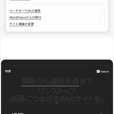
マーケターでのLP運用
WordPressからの移行
サイト導線の変更
特徴
Feature
構築から運用改善
まで
ワンストップ
成果につながるWebサイトを。