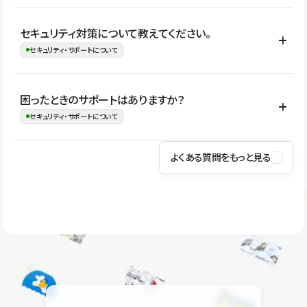
はい。CMSやコンポーネントを活用して更新範囲を設計しておく
セキュリティ対策について教えてください。
ことで、デザインを崩しにくい状態で運用できます。 さらにコン
セキュリティ・サポートについて
テンツ編集モードを使うと、編集できる範囲をテキスト・画像・ア
イコンなどに絞れるため、担当者ごとの見た目のばらつきを抑え
Studioでは、公開サイトやサービスを安全に利用できるよう、通信
困ったときのサポートはありますか？
ながらレイアウトに影響を与えずに更新作業を進めやすくなりま
の暗号化、データ保護、アクセス管理、脆弱性対策など、複数の観
セキュリティ・サポートについて
す。
点からセキュリティ対策を行っています。Studioで公開したサイト
はSSL/TLSによる通信暗号化に対応しており、悪質なスクリプトの
よくある質問をもっと見る
操作方法や機能については、ヘルプセンターでご確認いただけま
実行制限や、不正アクセス・攻撃への対策も実施しています。
す。編集、公開、CMS、フォーム、ドメイン設定など、目的に合
Studioのセキュリティ対策について
わせて記事を検索できます。有人サポート（チャット）は Mini プ
ラン以上のご契約プロジェクトでご利用いただけます。そのほか、
ユーザー同士で質問・相談できるコミュニティもご利用ください。
ヘルプセンターはこちら