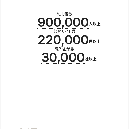
利用者数
900,000
人以上
公開サイト数
220,000
件以上
導入企業数
30,000
社以上