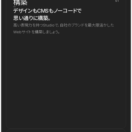
構築
01
デザインもCMSもノーコードで
思い通りに構築。
高い表現力を持つStudioで、自社のブランドを最大限活かした
Webサイトを構築しましょう。