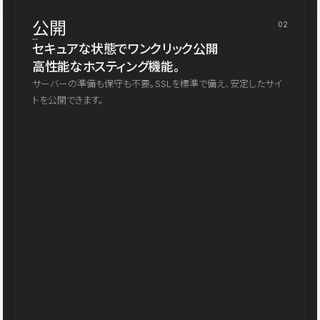
公開
02
セキュアな状態でワンクリック公開
高性能なホスティング機能。
サーバーの準備も保守も不要。SSLを標準で備え、安定したサイ
トを公開できます。