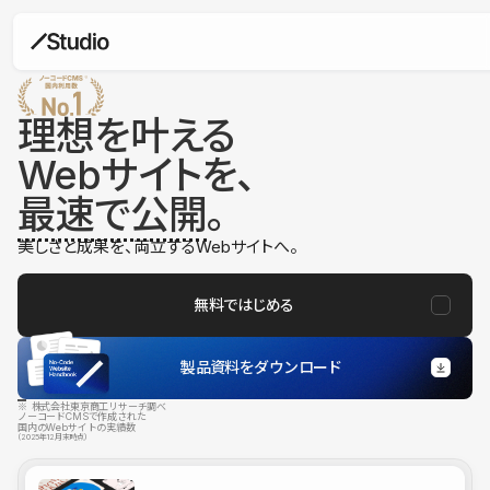
理想を叶える
Webサイトを、
最速で公開
。
美しさと成果を、両立するWebサイトへ。
無料ではじめる
製品資料をダウンロード
※ 株式会社東京商工リサーチ調べ
ノーコードCMSで作成された
国内のWebサイトの実績数
（2025年12月末時点）