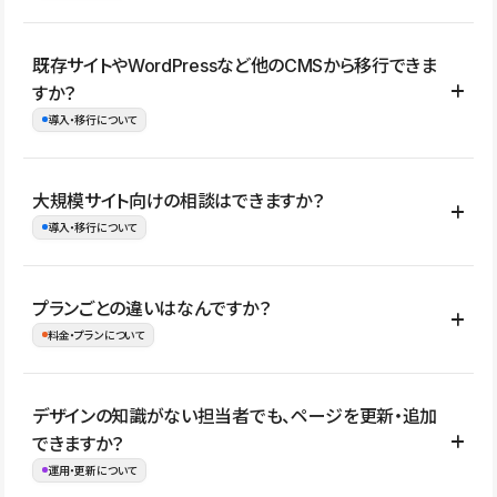
コーポレートサイト、サービスサイト、LP、採用サイト、ブロ
既存サイトやWordPressなど他のCMSから移行できま
グ・メディア、イベントサイト、店舗・商品紹介サイト、ポートフ
すか？
ォリオなど幅広く制作できます。
導入・移行について
制作事例はこちら
はい。既存サイトの構成やコンテンツ、URLを整理したうえで、
大規模サイト向けの相談はできますか？
Studio上に再構築する形で移行できます。 WordPressの場合は、
導入・移行について
XMLファイルを使って投稿記事や固定ページ、カテゴリー、タグな
どの一部データをStudio CMSへインポートできます。ただし、サ
はい。アクセス規模が大きいサイトや、複数部門での運用、権限管
プランごとの違いはなんですか？
イト全体のデザインや設定がそのまま移行されるわけではないた
理、セキュリティ確認、既存システムとの連携など、個別の要件が
料金・プランについて
め、移行後にページ構成やデザイン、CMS設計、URL・リダイレク
ある場合はご相談いただけます。サイトの規模や運用体制に応じ
ト設定などの確認が必要です。
て、適したプランや進め方をご案内します。要件が固まりきってい
公開ページ数、バージョン履歴の期間、CMS利用数の上限、権限
デザインの知識がない担当者でも、ページを更新・追加
ない段階でも、お問い合わせください。
管理の有無などがプランごとに異なります。詳しくは料金プランペ
できますか？
お問合せはこちら
ージをご覧ください。
運用・更新について
料金プランはこちら