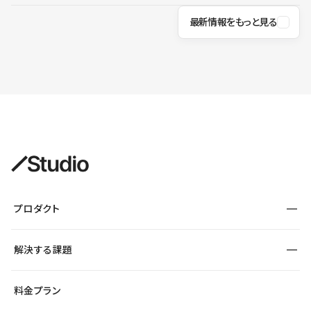
最新情報をもっと見る
プロダクト
構築
解決する課題
デザインエディタ
CMS
サイト種別から探す
料金プラン
コーポレートサイト
フォーム