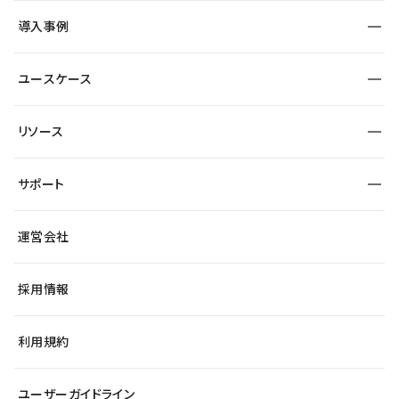
SEO
採用サイト
導入事例
運用
サービスサイト
サイト運用
事例インタビュー
業種から探す
ユースケース
セキュリティ
導入企業
宿泊・レジャー
大企業・エンタープライズ
ワークスペース
サイト制作事例
エンタメ
リソース
より自在に
制作会社
自治体
テンプレートを探す
Figma to Studio
広告代理店・コンサル
サポート
課題から探す
制作会社を探す
Lottie for Studio
スタートアップ
マーケターでのLP運用
総合窓口
サイト制作事例
アクセシビリティ
運営会社
飲食店
よくある質問
WordPressからの移行
ブログ
ヘルプセンター
小売・EC
サイト導線の変更
最新情報
採用情報
システムステータス
Studio Community
学習コンテンツ
利用規約
公式YouTube
全国ワークショップ
ユーザーガイドライン