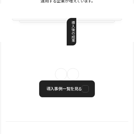
運用する企業が増えています。
導
入
後
の
成
果
導入事例一覧を見る