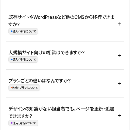
コーポレートサイト、サービスサイト、LP、採用サイト、ブロ
既存サイトやWordPressなど他のCMSから移行できま
グ・メディア、イベントサイト、店舗・商品紹介サイト、ポートフ
すか？
ォリオなど幅広く制作できます。
導入・移行について
制作事例はこちら
はい。既存サイトの構成やコンテンツ、URLを整理したうえで、
大規模サイト向けの相談はできますか？
Studio上に再構築する形で移行できます。 WordPressの場合は、
導入・移行について
XMLファイルを使って投稿記事や固定ページ、カテゴリー、タグな
どの一部データをStudio CMSへインポートできます。ただし、サ
はい。アクセス規模が大きいサイトや、複数部門での運用、権限管
プランごとの違いはなんですか？
イト全体のデザインや設定がそのまま移行されるわけではないた
理、セキュリティ確認、既存システムとの連携など、個別の要件が
料金・プランについて
め、移行後にページ構成やデザイン、CMS設計、URL・リダイレク
ある場合はご相談いただけます。サイトの規模や運用体制に応じ
ト設定などの確認が必要です。
て、適したプランや進め方をご案内します。要件が固まりきってい
公開ページ数、バージョン履歴の期間、CMS利用数の上限、権限
デザインの知識がない担当者でも、ページを更新・追加
ない段階でも、お問い合わせください。
管理の有無などがプランごとに異なります。詳しくは料金プランペ
できますか？
お問合せはこちら
ージをご覧ください。
運用・更新について
料金プランはこちら