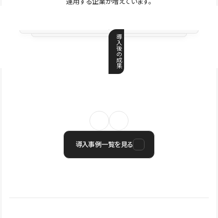
運用する企業が増えています。
導
入
後
の
成
果
導入事例一覧を見る