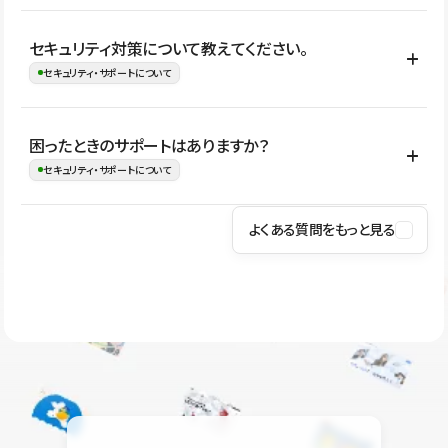
はい。CMSやコンポーネントを活用して更新範囲を設計しておく
セキュリティ対策について教えてください。
ことで、デザインを崩しにくい状態で運用できます。 さらにコン
セキュリティ・サポートについて
テンツ編集モードを使うと、編集できる範囲をテキスト・画像・ア
イコンなどに絞れるため、担当者ごとの見た目のばらつきを抑え
Studioでは、公開サイトやサービスを安全に利用できるよう、通信
困ったときのサポートはありますか？
ながらレイアウトに影響を与えずに更新作業を進めやすくなりま
の暗号化、データ保護、アクセス管理、脆弱性対策など、複数の観
セキュリティ・サポートについて
す。
点からセキュリティ対策を行っています。Studioで公開したサイト
はSSL/TLSによる通信暗号化に対応しており、悪質なスクリプトの
よくある質問をもっと見る
操作方法や機能については、ヘルプセンターでご確認いただけま
実行制限や、不正アクセス・攻撃への対策も実施しています。
す。編集、公開、CMS、フォーム、ドメイン設定など、目的に合
Studioのセキュリティ対策について
わせて記事を検索できます。有人サポート（チャット）は Mini プ
ラン以上のご契約プロジェクトでご利用いただけます。そのほか、
ユーザー同士で質問・相談できるコミュニティもご利用ください。
ヘルプセンターはこちら