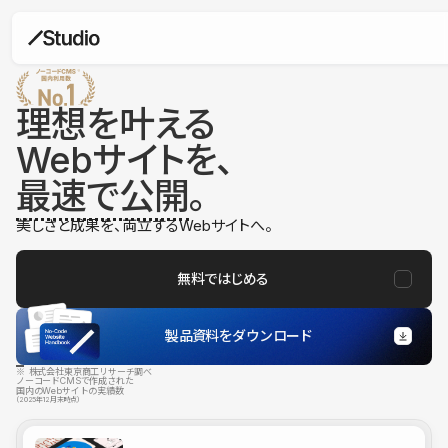
理想を叶える
Webサイトを、
最速で公開
。
美しさと成果を、両立するWebサイトへ。
無料ではじめる
製品資料をダウンロード
※ 株式会社東京商工リサーチ調べ
ノーコードCMSで作成された
国内のWebサイトの実績数
（2025年12月末時点）