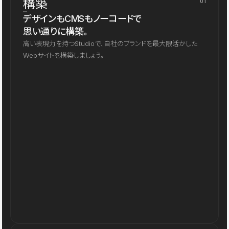
構築
01
デザインもCMSもノーコードで
思い通りに構築。
高い表現力を持つStudioで、自社のブランドを最大限活かした
Webサイトを構築しましょう。