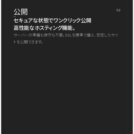
公開
02
セキュアな状態でワンクリック公開
高性能なホスティング機能。
サーバーの準備も保守も不要。SSLを標準で備え、安定したサイ
トを公開できます。