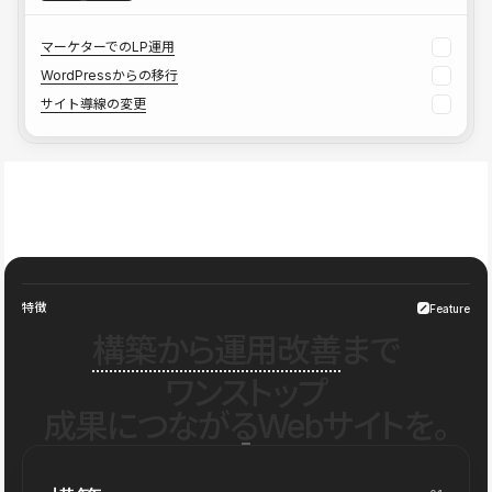
マーケターでのLP運用
WordPressからの移行
サイト導線の変更
特徴
Feature
構築から運用改善
まで
ワンストップ
成果につながるWebサイトを。