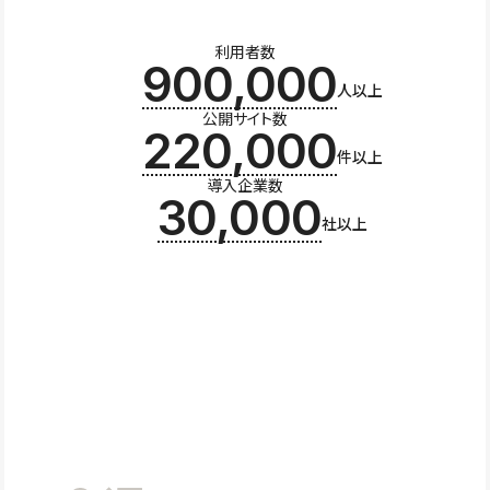
利用者数
900,000
人以上
公開サイト数
220,000
件以上
導入企業数
30,000
社以上