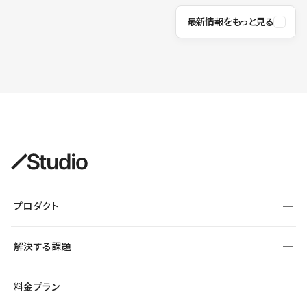
最新情報をもっと見る
プロダクト
構築
解決する課題
デザインエディタ
CMS
サイト種別から探す
料金プラン
コーポレートサイト
フォーム