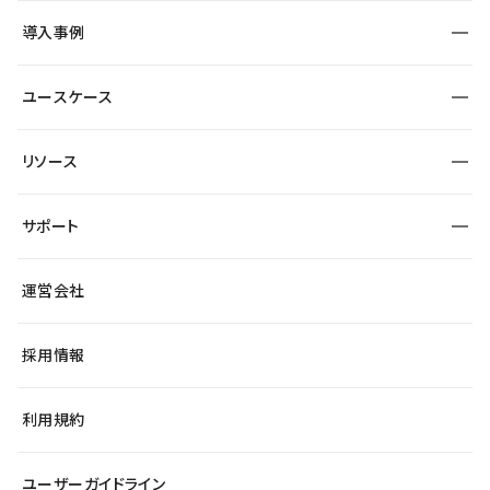
SEO
採用サイト
導入事例
運用
サービスサイト
サイト運用
事例インタビュー
業種から探す
ユースケース
セキュリティ
導入企業
宿泊・レジャー
大企業・エンタープライズ
ワークスペース
サイト制作事例
エンタメ
リソース
より自在に
制作会社
自治体
テンプレートを探す
Figma to Studio
広告代理店・コンサル
サポート
課題から探す
制作会社を探す
Lottie for Studio
スタートアップ
マーケターでのLP運用
総合窓口
サイト制作事例
アクセシビリティ
運営会社
飲食店
よくある質問
WordPressからの移行
ブログ
ヘルプセンター
小売・EC
サイト導線の変更
最新情報
採用情報
システムステータス
Studio Community
学習コンテンツ
利用規約
公式YouTube
全国ワークショップ
ユーザーガイドライン