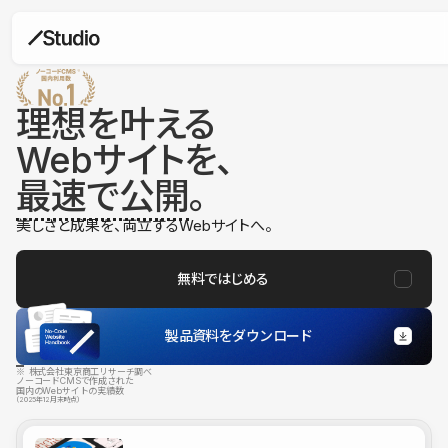
理想を叶える
Webサイトを、
最速で公開
。
美しさと成果を、両立するWebサイトへ。
無料ではじめる
製品資料をダウンロード
※ 株式会社東京商工リサーチ調べ
ノーコードCMSで作成された
国内のWebサイトの実績数
（2025年12月末時点）