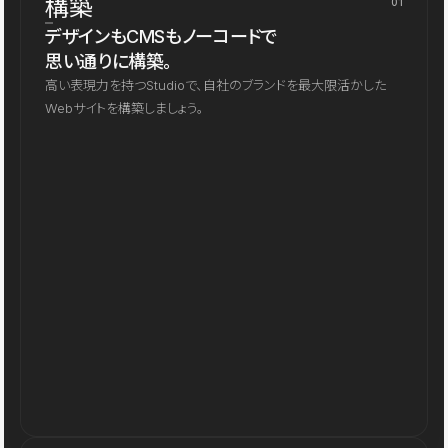
構築
01
デザインもCMSもノーコードで
思い通りに構築。
高い表現力を持つStudioで、自社のブランドを最大限活かした
Webサイトを構築しましょう。