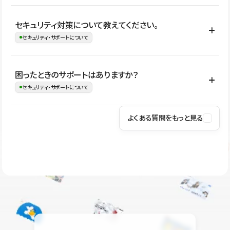
はい。CMSやコンポーネントを活用して更新範囲を設計しておく
セキュリティ対策について教えてください。
ことで、デザインを崩しにくい状態で運用できます。 さらにコン
セキュリティ・サポートについて
テンツ編集モードを使うと、編集できる範囲をテキスト・画像・ア
イコンなどに絞れるため、担当者ごとの見た目のばらつきを抑え
Studioでは、公開サイトやサービスを安全に利用できるよう、通信
困ったときのサポートはありますか？
ながらレイアウトに影響を与えずに更新作業を進めやすくなりま
の暗号化、データ保護、アクセス管理、脆弱性対策など、複数の観
セキュリティ・サポートについて
す。
点からセキュリティ対策を行っています。Studioで公開したサイト
はSSL/TLSによる通信暗号化に対応しており、悪質なスクリプトの
よくある質問をもっと見る
操作方法や機能については、ヘルプセンターでご確認いただけま
実行制限や、不正アクセス・攻撃への対策も実施しています。
す。編集、公開、CMS、フォーム、ドメイン設定など、目的に合
Studioのセキュリティ対策について
わせて記事を検索できます。有人サポート（チャット）は Mini プ
ラン以上のご契約プロジェクトでご利用いただけます。そのほか、
ユーザー同士で質問・相談できるコミュニティもご利用ください。
ヘルプセンターはこちら