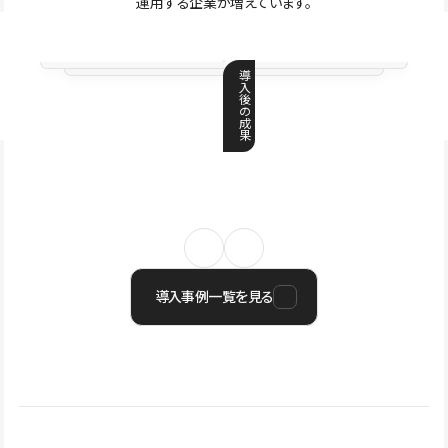
運用する企業が増えています。
導
入
後
の
成
果
導入事例一覧を見る