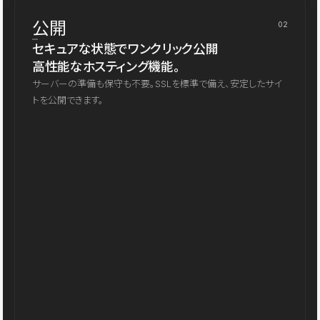
公開
02
セキュアな状態でワンクリック公開
高性能なホスティング機能。
サーバーの準備も保守も不要。SSLを標準で備え、安定したサイ
トを公開できます。