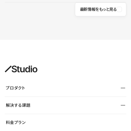
最新情報をもっと見る
プロダクト
構築
解決する課題
デザインエディタ
CMS
サイト種別から探す
料金プラン
コーポレートサイト
フォーム