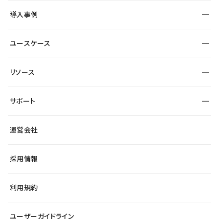
SEO
採用サイト
導入事例
運用
サービスサイト
サイト運用
事例インタビュー
業種から探す
ユースケース
セキュリティ
導入企業
宿泊・レジャー
大企業・エンタープライズ
ワークスペース
サイト制作事例
エンタメ
リソース
より自在に
制作会社
自治体
テンプレートを探す
Figma to Studio
広告代理店・コンサル
サポート
課題から探す
制作会社を探す
Lottie for Studio
スタートアップ
マーケターでのLP運用
総合窓口
サイト制作事例
アクセシビリティ
運営会社
飲食店
よくある質問
WordPressからの移行
ブログ
ヘルプセンター
小売・EC
サイト導線の変更
最新情報
採用情報
システムステータス
Studio Community
学習コンテンツ
利用規約
公式YouTube
全国ワークショップ
ユーザーガイドライン