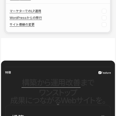
マーケターでのLP運用
WordPressからの移行
サイト導線の変更
特徴
Feature
構築から運用改善
まで
ワンストップ
成果につながるWebサイトを。