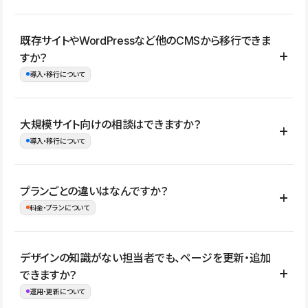
コーポレートサイト、サービスサイト、LP、採用サイト、ブロ
既存サイトやWordPressなど他のCMSから移行できま
グ・メディア、イベントサイト、店舗・商品紹介サイト、ポートフ
すか？
ォリオなど幅広く制作できます。
導入・移行について
制作事例はこちら
はい。既存サイトの構成やコンテンツ、URLを整理したうえで、
大規模サイト向けの相談はできますか？
Studio上に再構築する形で移行できます。 WordPressの場合は、
導入・移行について
XMLファイルを使って投稿記事や固定ページ、カテゴリー、タグな
どの一部データをStudio CMSへインポートできます。ただし、サ
はい。アクセス規模が大きいサイトや、複数部門での運用、権限管
プランごとの違いはなんですか？
イト全体のデザインや設定がそのまま移行されるわけではないた
理、セキュリティ確認、既存システムとの連携など、個別の要件が
料金・プランについて
め、移行後にページ構成やデザイン、CMS設計、URL・リダイレク
ある場合はご相談いただけます。サイトの規模や運用体制に応じ
ト設定などの確認が必要です。
て、適したプランや進め方をご案内します。要件が固まりきってい
公開ページ数、バージョン履歴の期間、CMS利用数の上限、権限
デザインの知識がない担当者でも、ページを更新・追加
ない段階でも、お問い合わせください。
管理の有無などがプランごとに異なります。詳しくは料金プランペ
できますか？
お問合せはこちら
ージをご覧ください。
運用・更新について
料金プランはこちら