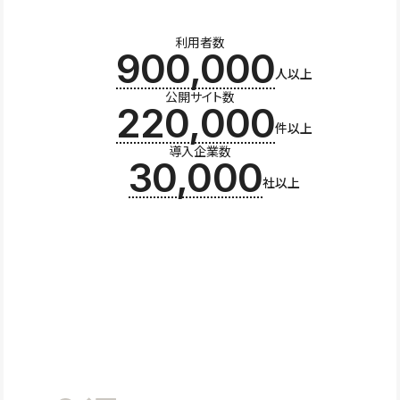
利用者数
900,000
人以上
公開サイト数
220,000
件以上
導入企業数
30,000
社以上