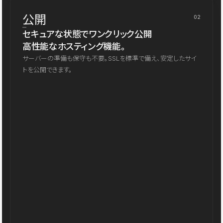
公開
02
セキュアな状態でワンクリック公開
高性能なホスティング機能。
サーバーの準備も保守も不要。SSLを標準で備え、安定したサイ
トを公開できます。