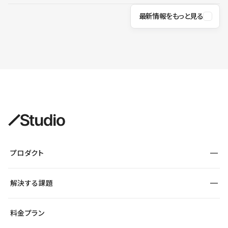
最新情報をもっと見る
プロダクト
構築
解決する課題
デザインエディタ
CMS
サイト種別から探す
料金プラン
コーポレートサイト
フォーム