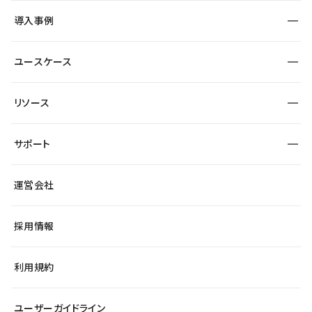
SEO
採用サイト
導入事例
運用
サービスサイト
サイト運用
事例インタビュー
業種から探す
ユースケース
セキュリティ
導入企業
宿泊・レジャー
大企業・エンタープライズ
ワークスペース
サイト制作事例
エンタメ
リソース
より自在に
制作会社
自治体
テンプレートを探す
Figma to Studio
広告代理店・コンサル
サポート
課題から探す
制作会社を探す
Lottie for Studio
スタートアップ
マーケターでのLP運用
総合窓口
サイト制作事例
アクセシビリティ
運営会社
飲食店
よくある質問
WordPressからの移行
ブログ
ヘルプセンター
小売・EC
サイト導線の変更
最新情報
採用情報
システムステータス
Studio Community
学習コンテンツ
利用規約
公式YouTube
全国ワークショップ
ユーザーガイドライン