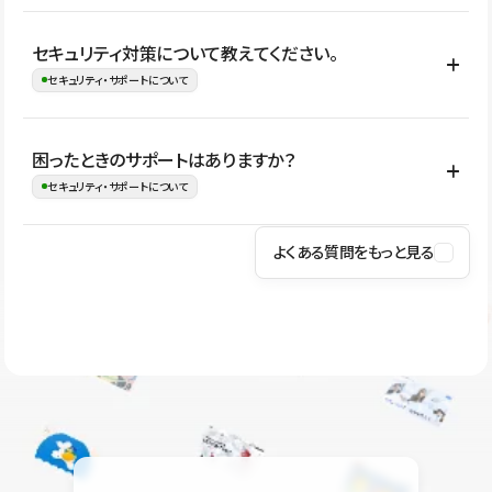
はい。CMSやコンポーネントを活用して更新範囲を設計しておく
セキュリティ対策について教えてください。
ことで、デザインを崩しにくい状態で運用できます。 さらにコン
セキュリティ・サポートについて
テンツ編集モードを使うと、編集できる範囲をテキスト・画像・ア
イコンなどに絞れるため、担当者ごとの見た目のばらつきを抑え
Studioでは、公開サイトやサービスを安全に利用できるよう、通信
困ったときのサポートはありますか？
ながらレイアウトに影響を与えずに更新作業を進めやすくなりま
の暗号化、データ保護、アクセス管理、脆弱性対策など、複数の観
セキュリティ・サポートについて
す。
点からセキュリティ対策を行っています。Studioで公開したサイト
はSSL/TLSによる通信暗号化に対応しており、悪質なスクリプトの
よくある質問をもっと見る
操作方法や機能については、ヘルプセンターでご確認いただけま
実行制限や、不正アクセス・攻撃への対策も実施しています。
す。編集、公開、CMS、フォーム、ドメイン設定など、目的に合
Studioのセキュリティ対策について
わせて記事を検索できます。有人サポート（チャット）は Mini プ
ラン以上のご契約プロジェクトでご利用いただけます。そのほか、
ユーザー同士で質問・相談できるコミュニティもご利用ください。
ヘルプセンターはこちら