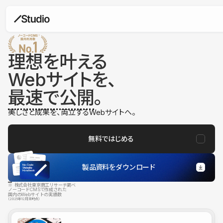
理想を叶える
Webサイトを、
最速で公開
。
美しさと成果を、両立するWebサイトへ。
無料ではじめる
製品資料をダウンロード
※ 株式会社東京商工リサーチ調べ
ノーコードCMSで作成された
国内のWebサイトの実績数
（2025年12月末時点）