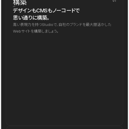
構築
01
デザインもCMSもノーコードで
思い通りに構築。
高い表現力を持つStudioで、自社のブランドを最大限活かした
Webサイトを構築しましょう。