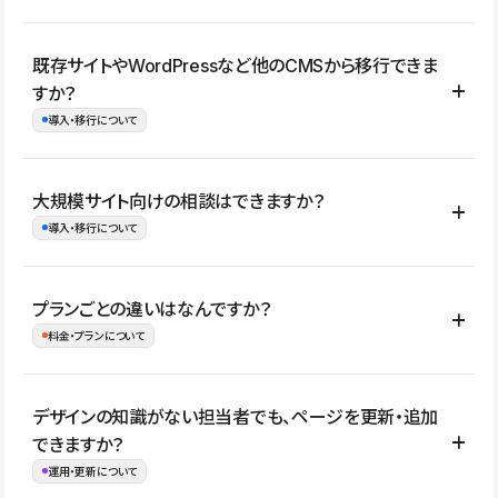
コーポレートサイト、サービスサイト、LP、採用サイト、ブロ
既存サイトやWordPressなど他のCMSから移行できま
グ・メディア、イベントサイト、店舗・商品紹介サイト、ポートフ
すか？
ォリオなど幅広く制作できます。
導入・移行について
制作事例はこちら
はい。既存サイトの構成やコンテンツ、URLを整理したうえで、
大規模サイト向けの相談はできますか？
Studio上に再構築する形で移行できます。 WordPressの場合は、
導入・移行について
XMLファイルを使って投稿記事や固定ページ、カテゴリー、タグな
どの一部データをStudio CMSへインポートできます。ただし、サ
はい。アクセス規模が大きいサイトや、複数部門での運用、権限管
プランごとの違いはなんですか？
イト全体のデザインや設定がそのまま移行されるわけではないた
理、セキュリティ確認、既存システムとの連携など、個別の要件が
料金・プランについて
め、移行後にページ構成やデザイン、CMS設計、URL・リダイレク
ある場合はご相談いただけます。サイトの規模や運用体制に応じ
ト設定などの確認が必要です。
て、適したプランや進め方をご案内します。要件が固まりきってい
公開ページ数、バージョン履歴の期間、CMS利用数の上限、権限
デザインの知識がない担当者でも、ページを更新・追加
ない段階でも、お問い合わせください。
管理の有無などがプランごとに異なります。詳しくは料金プランペ
できますか？
お問合せはこちら
ージをご覧ください。
運用・更新について
料金プランはこちら