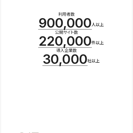
利用者数
900,000
人以上
公開サイト数
220,000
件以上
導入企業数
30,000
社以上