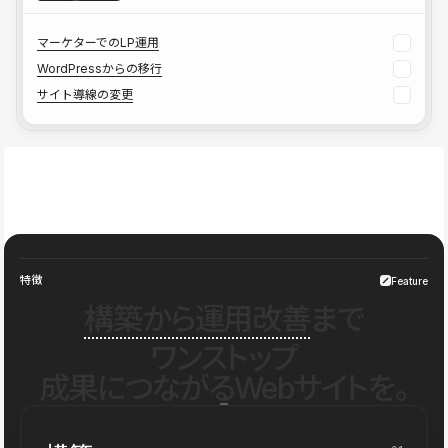
マーケターでのLP運用
WordPressからの移行
サイト導線の変更
特徴
Feature
構築から運用改善
まで
ワンストップ
成果につながるWebサイトを。