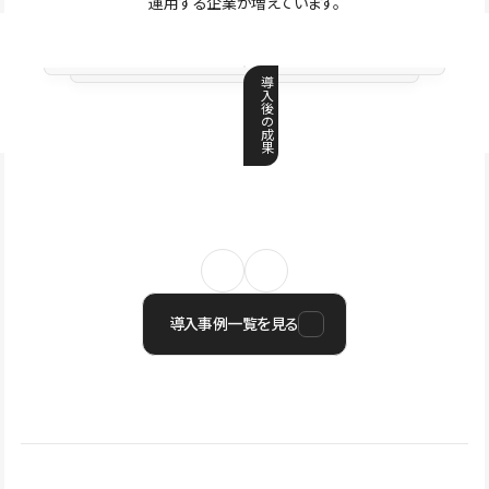
運用する企業が増えています。
導
入
後
の
成
果
導入事例一覧を見る