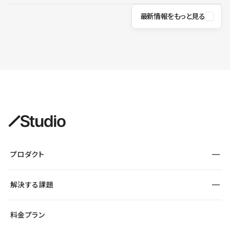
最新情報をもっと見る
プロダクト
構築
解決する課題
デザインエディタ
CMS
サイト種別から探す
料金プラン
コーポレートサイト
フォーム