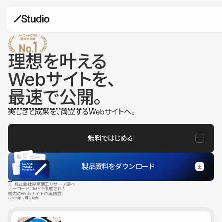
理想を叶える
Webサイトを、
最速で公開
。
美しさと成果を、両立するWebサイトへ。
無料ではじめる
製品資料をダウンロード
※ 株式会社東京商工リサーチ調べ
ノーコードCMSで作成された
国内のWebサイトの実績数
（2025年12月末時点）