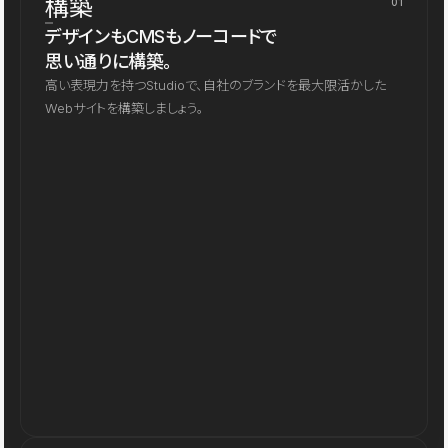
構築
01
デザインもCMSもノーコードで
思い通りに構築。
高い表現力を持つStudioで、自社のブランドを最大限活かした
Webサイトを構築しましょう。