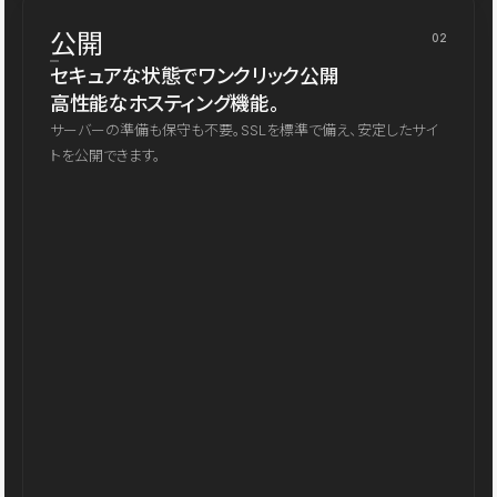
公開
02
セキュアな状態でワンクリック公開
高性能なホスティング機能。
サーバーの準備も保守も不要。SSLを標準で備え、安定したサイ
トを公開できます。