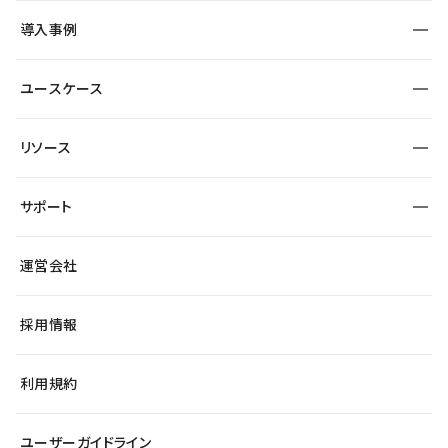
SEO
採用サイト
導入事例
運用
サービスサイト
サイト運用
事例インタビュー
業種から探す
ユースケース
セキュリティ
導入企業
宿泊・レジャー
大企業・エンタープライズ
ワークスペース
サイト制作事例
エンタメ
リソース
より自在に
制作会社
自治体
テンプレートを探す
Figma to Studio
広告代理店・コンサル
サポート
課題から探す
制作会社を探す
Lottie for Studio
スタートアップ
マーケターでのLP運用
総合窓口
サイト制作事例
アクセシビリティ
運営会社
飲食店
よくある質問
WordPressからの移行
ブログ
ヘルプセンター
小売・EC
サイト導線の変更
最新情報
採用情報
システムステータス
Studio Community
学習コンテンツ
利用規約
公式YouTube
全国ワークショップ
ユーザーガイドライン