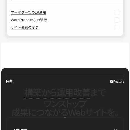
マーケターでのLP運用
WordPressからの移行
サイト導線の変更
特徴
Feature
構築から運用改善
まで
ワンストップ
成果につながるWebサイトを。