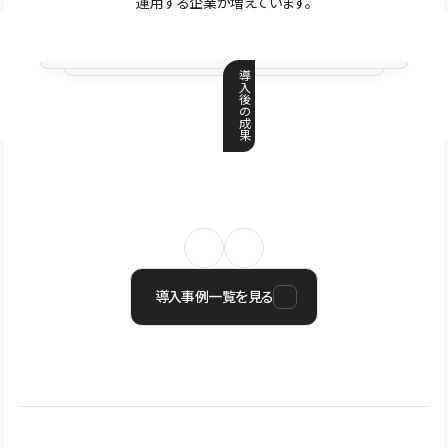
運用する企業が増えています。
導
入
後
の
成
果
導入事例一覧を見る