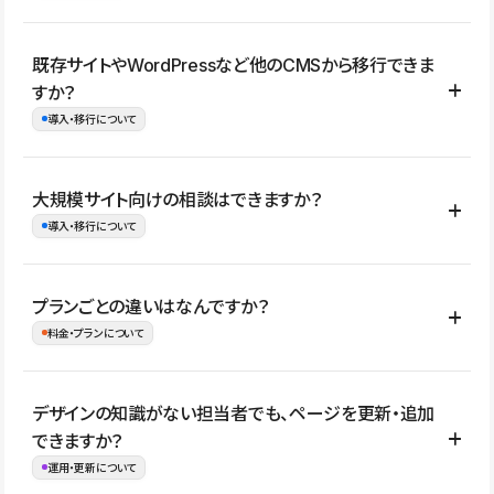
コーポレートサイト、サービスサイト、LP、採用サイト、ブロ
既存サイトやWordPressなど他のCMSから移行できま
グ・メディア、イベントサイト、店舗・商品紹介サイト、ポートフ
すか？
ォリオなど幅広く制作できます。
導入・移行について
制作事例はこちら
はい。既存サイトの構成やコンテンツ、URLを整理したうえで、
大規模サイト向けの相談はできますか？
Studio上に再構築する形で移行できます。 WordPressの場合は、
導入・移行について
XMLファイルを使って投稿記事や固定ページ、カテゴリー、タグな
どの一部データをStudio CMSへインポートできます。ただし、サ
はい。アクセス規模が大きいサイトや、複数部門での運用、権限管
プランごとの違いはなんですか？
イト全体のデザインや設定がそのまま移行されるわけではないた
理、セキュリティ確認、既存システムとの連携など、個別の要件が
料金・プランについて
め、移行後にページ構成やデザイン、CMS設計、URL・リダイレク
ある場合はご相談いただけます。サイトの規模や運用体制に応じ
ト設定などの確認が必要です。
て、適したプランや進め方をご案内します。要件が固まりきってい
公開ページ数、バージョン履歴の期間、CMS利用数の上限、権限
デザインの知識がない担当者でも、ページを更新・追加
ない段階でも、お問い合わせください。
管理の有無などがプランごとに異なります。詳しくは料金プランペ
できますか？
お問合せはこちら
ージをご覧ください。
運用・更新について
料金プランはこちら