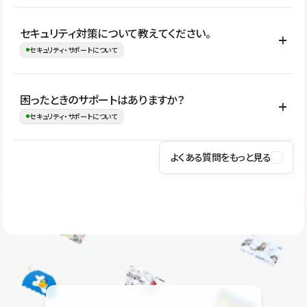
はい。CMSやコンポーネントを活用して更新範囲を設計しておく
セキュリティ対策について教えてください。
ことで、デザインを崩しにくい状態で運用できます。 さらにコン
セキュリティ・サポートについて
テンツ編集モードを使うと、編集できる範囲をテキスト・画像・ア
イコンなどに絞れるため、担当者ごとの見た目のばらつきを抑え
Studioでは、公開サイトやサービスを安全に利用できるよう、通信
困ったときのサポートはありますか？
ながらレイアウトに影響を与えずに更新作業を進めやすくなりま
の暗号化、データ保護、アクセス管理、脆弱性対策など、複数の観
セキュリティ・サポートについて
す。
点からセキュリティ対策を行っています。Studioで公開したサイト
はSSL/TLSによる通信暗号化に対応しており、悪質なスクリプトの
よくある質問をもっと見る
操作方法や機能については、ヘルプセンターでご確認いただけま
実行制限や、不正アクセス・攻撃への対策も実施しています。
す。編集、公開、CMS、フォーム、ドメイン設定など、目的に合
Studioのセキュリティ対策について
わせて記事を検索できます。有人サポート（チャット）は Mini プ
ラン以上のご契約プロジェクトでご利用いただけます。そのほか、
ユーザー同士で質問・相談できるコミュニティもご利用ください。
ヘルプセンターはこちら