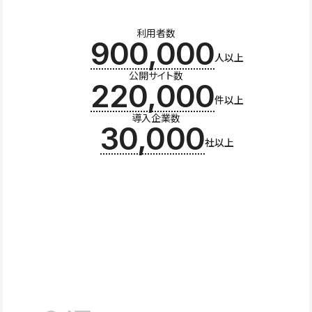
利用者数
900,000
人以上
公開サイト数
220,000
件以上
導入企業数
30,000
社以上