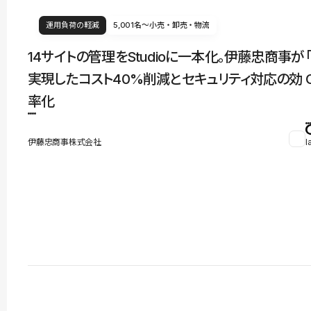
運用負荷の軽減
5,001名〜
小売・卸売・物流
14サイトの管理をStudioに一本化。伊藤忠商事が
実現したコスト40%削減とセキュリティ対応の効
率化
伊藤忠商事株式会社
l