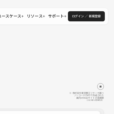
ユースケース
リソース
サポート
ログイン ／ 新規登録
・エンタープライズ
ス
相談窓口
学習コンテンツ
目的に沿ったサポートコンテンツを探す
 Store
Studio Academy
社
よくある質問
ートから始める
公式YouTubeの動画で学ぶ
採用
導入にあたってよくある質問を探す
理店・コンサル
o Showcase
全国ワークショップ
ヘルプセンター
を見る
基本操作を学ぶイベントを探す
トアップ
操作や機能に関するマニュアルを探す
 Community
セミナー
システムステータス
同士で繋がり知見を深める
技術向上に役立つイベントを探す
不具合・障害情報を確認する
 Experts
C
作会社を探す
※ 株式会社東京商工リサーチ調べ
ノーコードCMSで作成された
国内のWebサイトの実績数
 Blog
（2025年12月末時点）
見る
s New