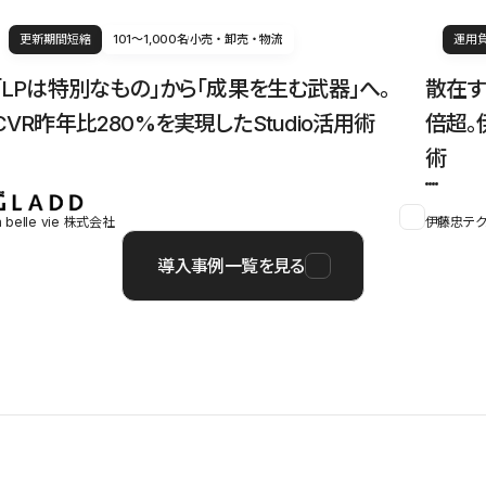
更新期間短縮
101〜1,000名
小売・卸売・物流
運用
「LPは特別なもの」から「成果を生む武器」へ。
散在す
CVR昨年比280%を実現したStudio活用術
倍超。
術
a belle vie 株式会社
伊藤忠テク
導入事例一覧を見る