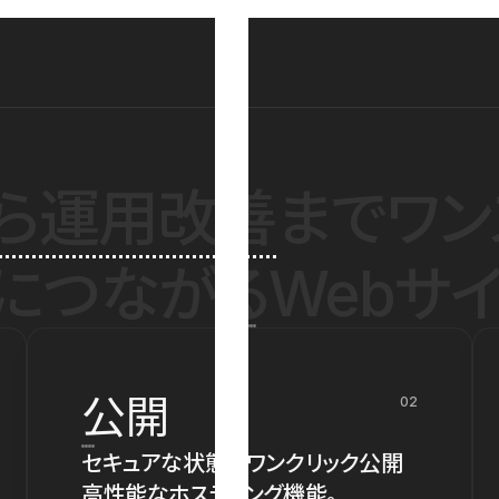
ら運用改善
までワン
につながるWebサイ
公開
02
セキュアな状態でワンクリック公開
高性能なホスティング機能。