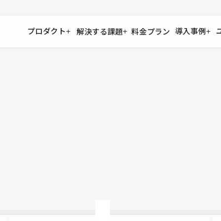
プロダクト
導入事例
解決する課題
料金プラン
運用
より自在に
事例インタビュー
大企業
リソー
お客様からの声をご紹介
サイト運用
Figma to Studio
Studio
制作会
導入企業
安心のバックアップや権限管理
デザインを一瞬でWebサイトに
テンプレ
様々な規模・業種の企業が
広告代
セキュリティ
Lottie for Studio
Studi
Studio Showcase
サイトの安全を守る仕組み
より豊かなアニメーション表現
制作事例
スター
Studioサイトギャラリー
ワークスペース
アクセシビリティ
Studio
複数プロジェクトを一括管理
Webサイトをすべての人に
飲食店
ユーザー
Studio
小売・E
Web制
Studio
ブログを
What'