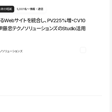
負荷の軽減
5,001名〜
情報・通信
るWebサイトを統合し、PV225%増・CV10
伊藤忠テクノソリューションズのStudio活用
ノソリューションズ