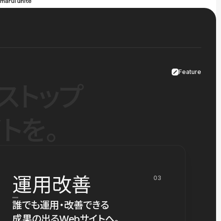
Feature
ストップ
トを。
運用改善
03
誰でも運用・改善できる
成果の出るWebサイトへ。