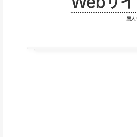
Webサ
属人