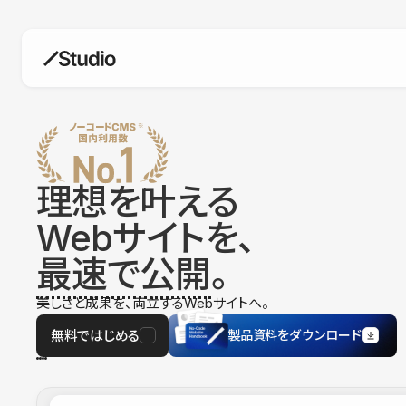
構築
デザインエディタ
コードを書かずにデザイン自体を自
在に
理想を叶える
CMS
Webサイトを、
柔軟なコンテンツ管理システム
最速で公開
。
フォーム
フォーム設置もノーコードで完結
美しさと成果を、両立するWebサイトへ。
SEO
検索エンジン向けの設定項目も充実
無料ではじめる
製品資料をダウンロード