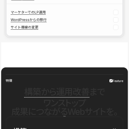
マーケターでのLP運用
WordPressからの移行
サイト導線の変更
特徴
Feature
構築から運用改善
まで
ワンストップ
成果につながるWebサイトを。