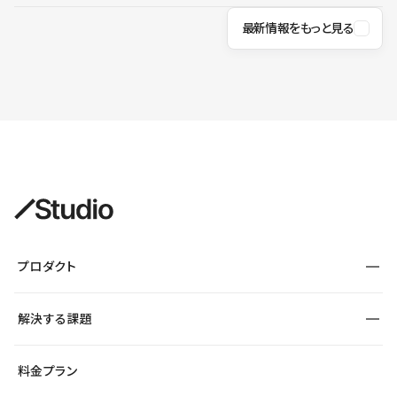
最新情報をもっと見る
プロダクト
構築
解決する課題
デザインエディタ
CMS
サイト種別から探す
料金プラン
コーポレートサイト
フォーム