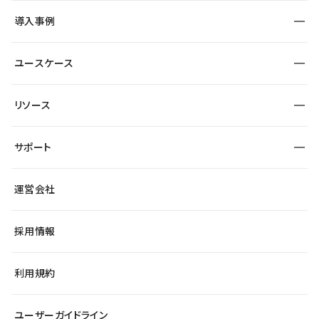
SEO
採用サイト
導入事例
運用
サービスサイト
サイト運用
事例インタビュー
業種から探す
ユースケース
セキュリティ
導入企業
宿泊・レジャー
大企業・エンタープライズ
ワークスペース
サイト制作事例
エンタメ
リソース
より自在に
制作会社
自治体
テンプレートを探す
Figma to Studio
広告代理店・コンサル
サポート
課題から探す
制作会社を探す
Lottie for Studio
スタートアップ
マーケターでのLP運用
総合窓口
サイト制作事例
アクセシビリティ
運営会社
飲食店
よくある質問
WordPressからの移行
ブログ
ヘルプセンター
小売・EC
サイト導線の変更
最新情報
採用情報
システムステータス
Studio Community
学習コンテンツ
利用規約
公式YouTube
全国ワークショップ
ユーザーガイドライン