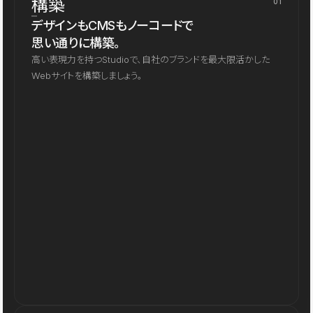
構築
01
デザインもCMSもノーコードで
思い通りに構築。
高い表現力を持つStudioで、自社のブランドを最大限活かした
Webサイトを構築しましょう。