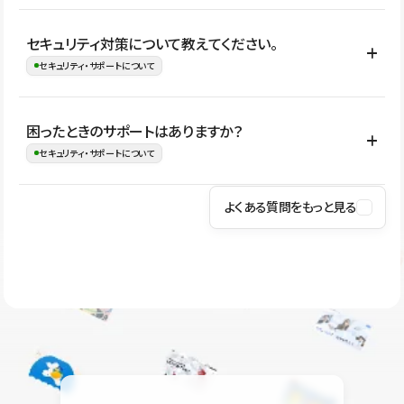
はい。CMSやコンポーネントを活用して更新範囲を設計しておく
セキュリティ対策について教えてください。
ことで、デザインを崩しにくい状態で運用できます。 さらにコン
セキュリティ・サポートについて
テンツ編集モードを使うと、編集できる範囲をテキスト・画像・ア
イコンなどに絞れるため、担当者ごとの見た目のばらつきを抑え
Studioでは、公開サイトやサービスを安全に利用できるよう、通信
困ったときのサポートはありますか？
ながらレイアウトに影響を与えずに更新作業を進めやすくなりま
の暗号化、データ保護、アクセス管理、脆弱性対策など、複数の観
セキュリティ・サポートについて
す。
点からセキュリティ対策を行っています。Studioで公開したサイト
はSSL/TLSによる通信暗号化に対応しており、悪質なスクリプトの
よくある質問をもっと見る
操作方法や機能については、ヘルプセンターでご確認いただけま
実行制限や、不正アクセス・攻撃への対策も実施しています。
す。編集、公開、CMS、フォーム、ドメイン設定など、目的に合
Studioのセキュリティ対策について
わせて記事を検索できます。有人サポート（チャット）は Mini プ
ラン以上のご契約プロジェクトでご利用いただけます。そのほか、
ユーザー同士で質問・相談できるコミュニティもご利用ください。
ヘルプセンターはこちら