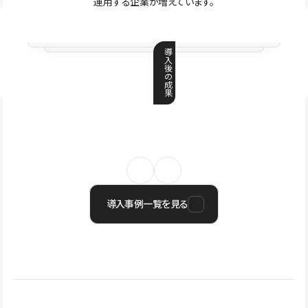
運用する企業が増えています。
導
入
後
の
成
果
導入事例一覧を見る