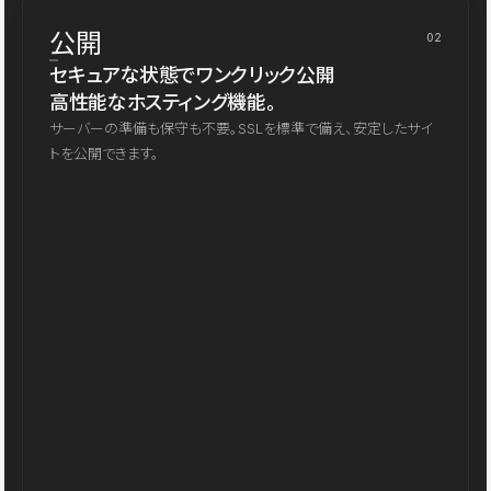
公開
02
セキュアな状態でワンクリック公開
高性能なホスティング機能。
サーバーの準備も保守も不要。SSLを標準で備え、安定したサイ
トを公開できます。