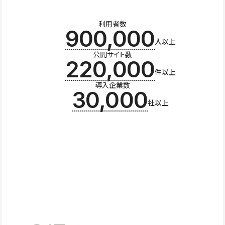
利用者数
900,000
人以上
公開サイト数
220,000
件以上
導入企業数
30,000
社以上