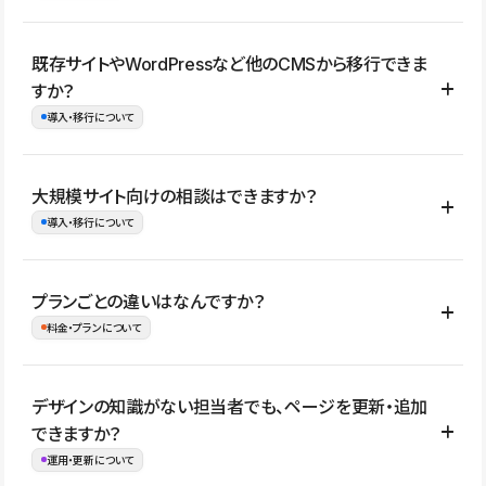
コーポレートサイト、サービスサイト、LP、採用サイト、ブロ
既存サイトやWordPressなど他のCMSから移行できま
グ・メディア、イベントサイト、店舗・商品紹介サイト、ポートフ
すか？
ォリオなど幅広く制作できます。
導入・移行について
制作事例はこちら
はい。既存サイトの構成やコンテンツ、URLを整理したうえで、
大規模サイト向けの相談はできますか？
Studio上に再構築する形で移行できます。 WordPressの場合は、
導入・移行について
XMLファイルを使って投稿記事や固定ページ、カテゴリー、タグな
どの一部データをStudio CMSへインポートできます。ただし、サ
はい。アクセス規模が大きいサイトや、複数部門での運用、権限管
プランごとの違いはなんですか？
イト全体のデザインや設定がそのまま移行されるわけではないた
理、セキュリティ確認、既存システムとの連携など、個別の要件が
料金・プランについて
め、移行後にページ構成やデザイン、CMS設計、URL・リダイレク
ある場合はご相談いただけます。サイトの規模や運用体制に応じ
ト設定などの確認が必要です。
て、適したプランや進め方をご案内します。要件が固まりきってい
公開ページ数、バージョン履歴の期間、CMS利用数の上限、権限
デザインの知識がない担当者でも、ページを更新・追加
ない段階でも、お問い合わせください。
管理の有無などがプランごとに異なります。詳しくは料金プランペ
できますか？
お問合せはこちら
ージをご覧ください。
運用・更新について
料金プランはこちら