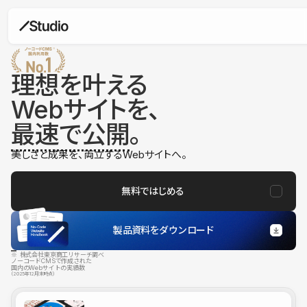
理想を叶える
Webサイトを、
最速で公開
。
美しさと成果を、両立するWebサイトへ。
無料ではじめる
製品資料をダウンロード
※ 株式会社東京商工リサーチ調べ
ノーコードCMSで作成された
国内のWebサイトの実績数
（2025年12月末時点）