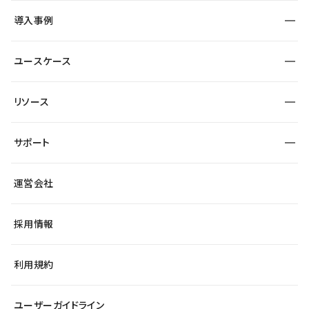
SEO
採用サイト
導入事例
運用
サービスサイト
サイト運用
事例インタビュー
業種から探す
ユースケース
セキュリティ
導入企業
宿泊・レジャー
大企業・エンタープライズ
ワークスペース
サイト制作事例
エンタメ
リソース
より自在に
制作会社
自治体
テンプレートを探す
Figma to Studio
広告代理店・コンサル
サポート
課題から探す
制作会社を探す
Lottie for Studio
スタートアップ
マーケターでのLP運用
総合窓口
サイト制作事例
アクセシビリティ
運営会社
飲食店
よくある質問
WordPressからの移行
ブログ
ヘルプセンター
小売・EC
サイト導線の変更
最新情報
採用情報
システムステータス
Studio Community
学習コンテンツ
利用規約
公式YouTube
全国ワークショップ
ユーザーガイドライン