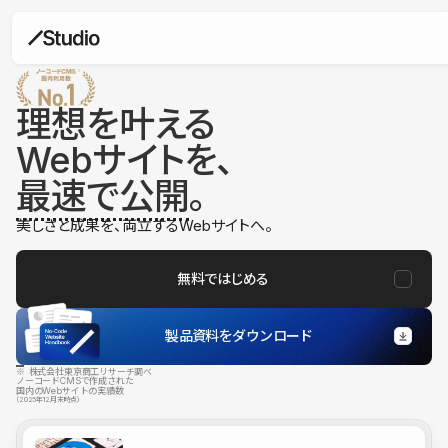
理想を叶える
Webサイトを、
最速で公開
。
美しさと成果を、両立するWebサイトへ。
無料ではじめる
製品資料をダウンロード
※ 株式会社東京商工リサーチ調べ
ノーコードCMSで作成された
国内のWebサイトの実績数
（2025年12月末時点）