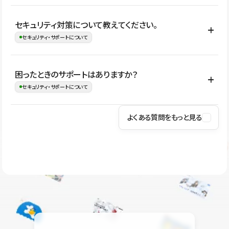
はい。CMSやコンポーネントを活用して更新範囲を設計しておく
セキュリティ対策について教えてください。
ことで、デザインを崩しにくい状態で運用できます。 さらにコン
セキュリティ・サポートについて
テンツ編集モードを使うと、編集できる範囲をテキスト・画像・ア
イコンなどに絞れるため、担当者ごとの見た目のばらつきを抑え
Studioでは、公開サイトやサービスを安全に利用できるよう、通信
困ったときのサポートはありますか？
ながらレイアウトに影響を与えずに更新作業を進めやすくなりま
の暗号化、データ保護、アクセス管理、脆弱性対策など、複数の観
セキュリティ・サポートについて
す。
点からセキュリティ対策を行っています。Studioで公開したサイト
はSSL/TLSによる通信暗号化に対応しており、悪質なスクリプトの
よくある質問をもっと見る
操作方法や機能については、ヘルプセンターでご確認いただけま
実行制限や、不正アクセス・攻撃への対策も実施しています。
す。編集、公開、CMS、フォーム、ドメイン設定など、目的に合
Studioのセキュリティ対策について
わせて記事を検索できます。有人サポート（チャット）は Mini プ
ラン以上のご契約プロジェクトでご利用いただけます。そのほか、
ユーザー同士で質問・相談できるコミュニティもご利用ください。
ヘルプセンターはこちら