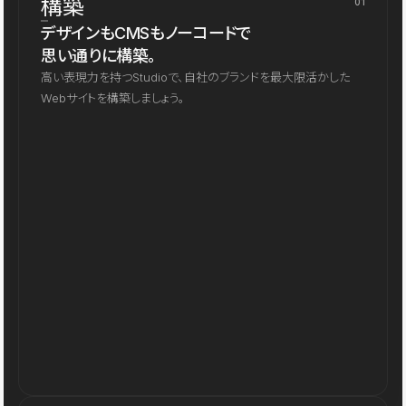
構築
01
デザインもCMSもノーコードで
思い通りに構築。
高い表現力を持つStudioで、自社のブランドを最大限活かした
Webサイトを構築しましょう。