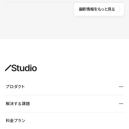
最新情報をもっと見る
プロダクト
構築
解決する課題
デザインエディタ
CMS
サイト種別から探す
料金プラン
コーポレートサイト
フォーム