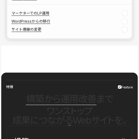
マーケターでのLP運用
WordPressからの移行
サイト導線の変更
特徴
Feature
構築から運用改善
まで
ワンストップ
成果につながるWebサイトを。