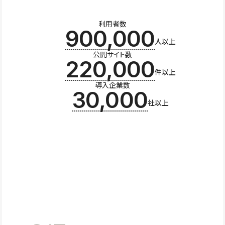
利用者数
900,000
人以上
公開サイト数
220,000
件以上
導入企業数
30,000
社以上