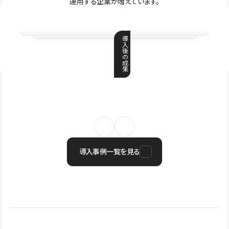
運用する企業が増えています。
導
入
後
の
成
果
導入事例一覧を見る