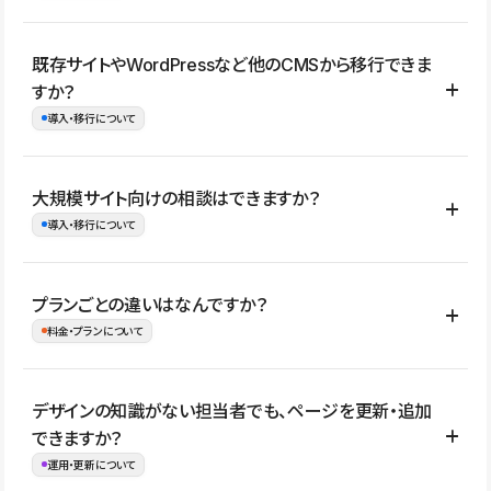
コーポレートサイト、サービスサイト、LP、採用サイト、ブロ
既存サイトやWordPressなど他のCMSから移行できま
グ・メディア、イベントサイト、店舗・商品紹介サイト、ポートフ
すか？
ォリオなど幅広く制作できます。
導入・移行について
制作事例はこちら
はい。既存サイトの構成やコンテンツ、URLを整理したうえで、
大規模サイト向けの相談はできますか？
Studio上に再構築する形で移行できます。 WordPressの場合は、
導入・移行について
XMLファイルを使って投稿記事や固定ページ、カテゴリー、タグな
どの一部データをStudio CMSへインポートできます。ただし、サ
はい。アクセス規模が大きいサイトや、複数部門での運用、権限管
プランごとの違いはなんですか？
イト全体のデザインや設定がそのまま移行されるわけではないた
理、セキュリティ確認、既存システムとの連携など、個別の要件が
料金・プランについて
め、移行後にページ構成やデザイン、CMS設計、URL・リダイレク
ある場合はご相談いただけます。サイトの規模や運用体制に応じ
ト設定などの確認が必要です。
て、適したプランや進め方をご案内します。要件が固まりきってい
公開ページ数、バージョン履歴の期間、CMS利用数の上限、権限
デザインの知識がない担当者でも、ページを更新・追加
ない段階でも、お問い合わせください。
管理の有無などがプランごとに異なります。詳しくは料金プランペ
できますか？
お問合せはこちら
ージをご覧ください。
運用・更新について
料金プランはこちら