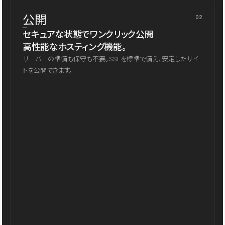
公開
02
セキュアな状態でワンクリック公開
高性能なホスティング機能。
サーバーの準備も保守も不要。SSLを標準で備え、安定したサイ
トを公開できます。