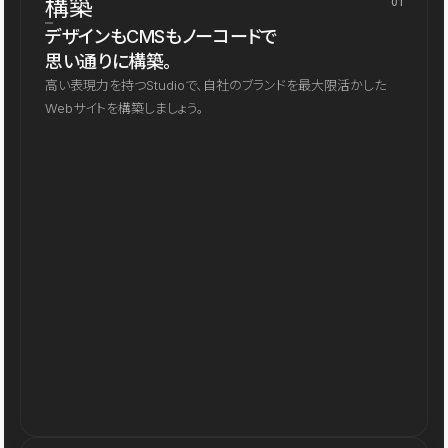
構築
01
デザインもCMSもノーコードで
思い通りに構築。
高い表現力を持つStudioで、自社のブランドを最大限活かした
Webサイトを構築しましょう。