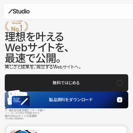
理想を叶える
Webサイトを、
最速で公開
。
美しさと成果を、両立するWebサイトへ。
無料ではじめる
製品資料をダウンロード
※ 株式会社東京商工リサーチ調べ
ノーコードCMSで作成された
国内のWebサイトの実績数
（2025年12月末時点）