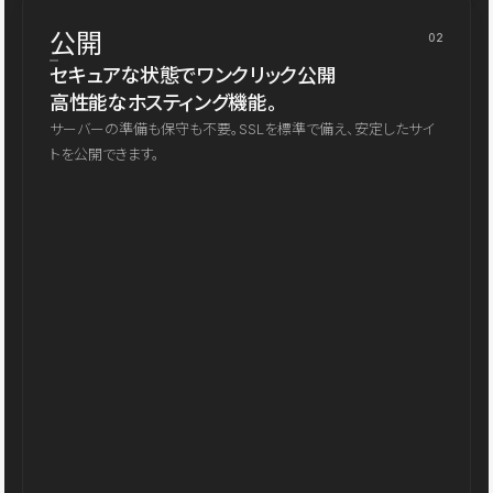
公開
02
セキュアな状態でワンクリック公開
高性能なホスティング機能。
サーバーの準備も保守も不要。SSLを標準で備え、安定したサイ
トを公開できます。