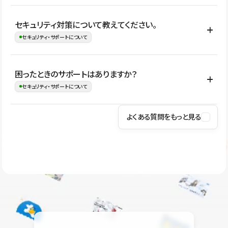
はい。CMSやコンポーネントを活用して更新範囲を設計しておく
セキュリティ対策について教えてください。
ことで、デザインを崩しにくい状態で運用できます。 さらにコン
セキュリティ・サポートについて
テンツ編集モードを使うと、編集できる範囲をテキスト・画像・ア
イコンなどに絞れるため、担当者ごとの見た目のばらつきを抑え
Studioでは、公開サイトやサービスを安全に利用できるよう、通信
困ったときのサポートはありますか？
ながらレイアウトに影響を与えずに更新作業を進めやすくなりま
の暗号化、データ保護、アクセス管理、脆弱性対策など、複数の観
セキュリティ・サポートについて
す。
点からセキュリティ対策を行っています。Studioで公開したサイト
はSSL/TLSによる通信暗号化に対応しており、悪質なスクリプトの
よくある質問をもっと見る
操作方法や機能については、ヘルプセンターでご確認いただけま
実行制限や、不正アクセス・攻撃への対策も実施しています。
す。編集、公開、CMS、フォーム、ドメイン設定など、目的に合
Studioのセキュリティ対策について
わせて記事を検索できます。有人サポート（チャット）は Mini プ
ラン以上のご契約プロジェクトでご利用いただけます。そのほか、
ユーザー同士で質問・相談できるコミュニティもご利用ください。
ヘルプセンターはこちら