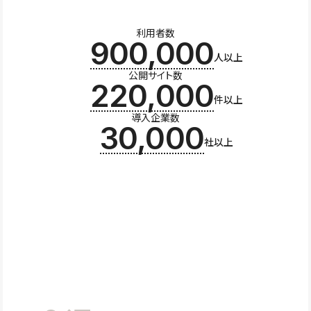
利用者数
900,000
人以上
公開サイト数
220,000
件以上
導入企業数
30,000
社以上