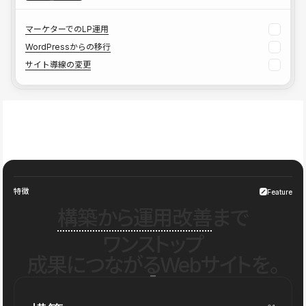
マーケターでのLP運用
WordPressからの移行
サイト導線の変更
特徴
Feature
構築から運用改善
まで
ワンストップ
成果につながるWebサイトを。