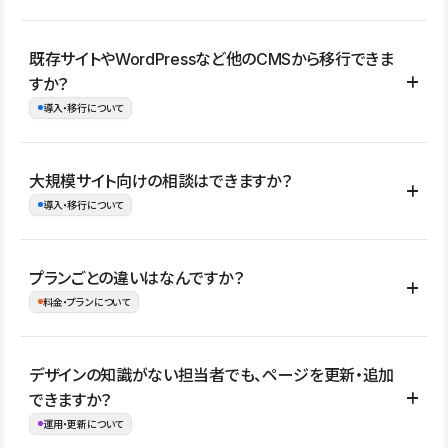
コーポレートサイト、サービスサイト、LP、採用サイト、ブロ
既存サイトやWordPressなど他のCMSから移行できま
グ・メディア、イベントサイト、店舗・商品紹介サイト、ポートフ
すか？
ォリオなど幅広く制作できます。
導入・移行について
制作事例はこちら
はい。既存サイトの構成やコンテンツ、URLを整理したうえで、
大規模サイト向けの相談はできますか？
Studio上に再構築する形で移行できます。 WordPressの場合は、
導入・移行について
XMLファイルを使って投稿記事や固定ページ、カテゴリー、タグな
どの一部データをStudio CMSへインポートできます。ただし、サ
はい。アクセス規模が大きいサイトや、複数部門での運用、権限管
プランごとの違いはなんですか？
イト全体のデザインや設定がそのまま移行されるわけではないた
理、セキュリティ確認、既存システムとの連携など、個別の要件が
料金・プランについて
め、移行後にページ構成やデザイン、CMS設計、URL・リダイレク
ある場合はご相談いただけます。サイトの規模や運用体制に応じ
ト設定などの確認が必要です。
て、適したプランや進め方をご案内します。要件が固まりきってい
公開ページ数、バージョン履歴の期間、CMS利用数の上限、権限
デザインの知識がない担当者でも、ページを更新・追加
ない段階でも、お問い合わせください。
管理の有無などがプランごとに異なります。詳しくは料金プランペ
できますか？
お問合せはこちら
ージをご覧ください。
運用・更新について
料金プランはこちら