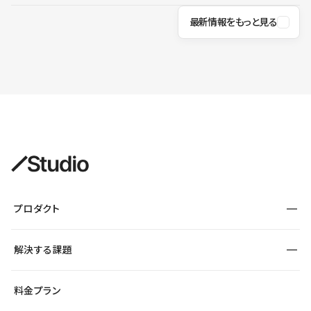
最新情報をもっと見る
プロダクト
構築
解決する課題
デザインエディタ
CMS
サイト種別から探す
料金プラン
コーポレートサイト
フォーム