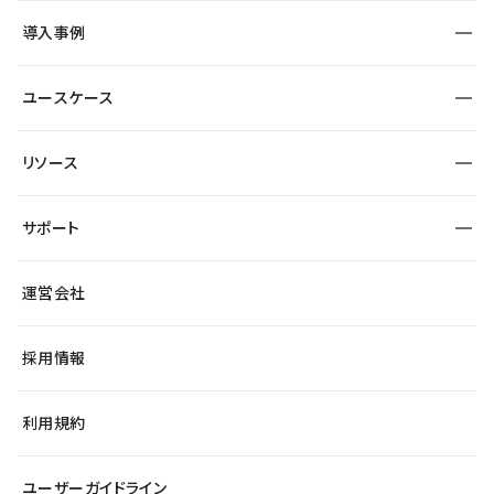
SEO
採用サイト
導入事例
運用
サービスサイト
サイト運用
事例インタビュー
業種から探す
ユースケース
セキュリティ
導入企業
宿泊・レジャー
大企業・エンタープライズ
ワークスペース
サイト制作事例
エンタメ
リソース
より自在に
制作会社
自治体
テンプレートを探す
Figma to Studio
広告代理店・コンサル
サポート
課題から探す
制作会社を探す
Lottie for Studio
スタートアップ
マーケターでのLP運用
総合窓口
サイト制作事例
アクセシビリティ
運営会社
飲食店
よくある質問
WordPressからの移行
ブログ
ヘルプセンター
小売・EC
サイト導線の変更
最新情報
採用情報
システムステータス
Studio Community
学習コンテンツ
利用規約
公式YouTube
全国ワークショップ
ユーザーガイドライン