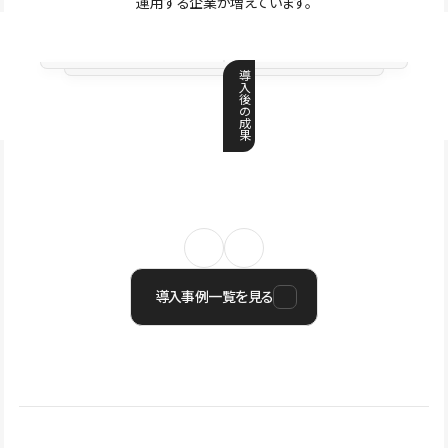
運用する企業が増えています。
導
入
後
の
成
果
導入事例一覧を見る