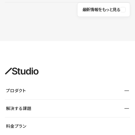
最新情報をもっと見る
プロダクト
構築
解決する課題
デザインエディタ
CMS
サイト種別から探す
料金プラン
コーポレートサイト
フォーム