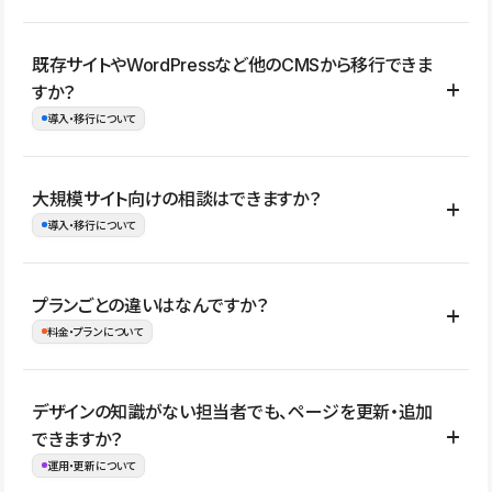
コーポレートサイト、サービスサイト、LP、採用サイト、ブロ
既存サイトやWordPressなど他のCMSから移行できま
グ・メディア、イベントサイト、店舗・商品紹介サイト、ポートフ
すか？
ォリオなど幅広く制作できます。
導入・移行について
制作事例はこちら
はい。既存サイトの構成やコンテンツ、URLを整理したうえで、
大規模サイト向けの相談はできますか？
Studio上に再構築する形で移行できます。 WordPressの場合は、
導入・移行について
XMLファイルを使って投稿記事や固定ページ、カテゴリー、タグな
どの一部データをStudio CMSへインポートできます。ただし、サ
はい。アクセス規模が大きいサイトや、複数部門での運用、権限管
プランごとの違いはなんですか？
イト全体のデザインや設定がそのまま移行されるわけではないた
理、セキュリティ確認、既存システムとの連携など、個別の要件が
料金・プランについて
め、移行後にページ構成やデザイン、CMS設計、URL・リダイレク
ある場合はご相談いただけます。サイトの規模や運用体制に応じ
ト設定などの確認が必要です。
て、適したプランや進め方をご案内します。要件が固まりきってい
公開ページ数、バージョン履歴の期間、CMS利用数の上限、権限
デザインの知識がない担当者でも、ページを更新・追加
ない段階でも、お問い合わせください。
管理の有無などがプランごとに異なります。詳しくは料金プランペ
できますか？
お問合せはこちら
ージをご覧ください。
運用・更新について
料金プランはこちら