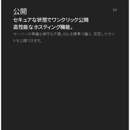
公開
02
セキュアな状態でワンクリック公開
高性能なホスティング機能。
サーバーの準備も保守も不要。SSLを標準で備え、安定したサイ
トを公開できます。