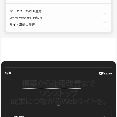
マーケターでのLP運用
WordPressからの移行
サイト導線の変更
特徴
Feature
構築から運用改善
まで
ワンストップ
成果につながるWebサイトを。