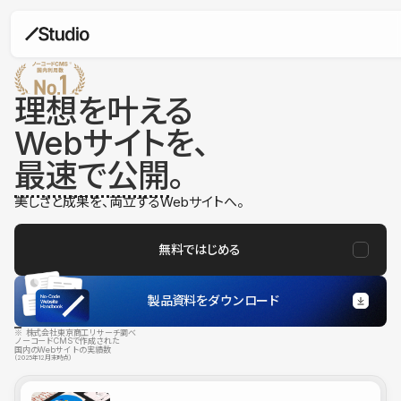
理想を叶える
Webサイトを、
最速で公開
。
美しさと成果を、両立するWebサイトへ。
無料ではじめる
製品資料をダウンロード
※ 株式会社東京商工リサーチ調べ
ノーコードCMSで作成された
国内のWebサイトの実績数
（2025年12月末時点）