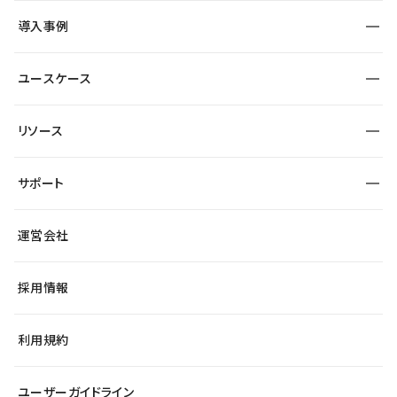
SEO
採用サイト
導入事例
運用
サービスサイト
サイト運用
事例インタビュー
業種から探す
ユースケース
セキュリティ
導入企業
宿泊・レジャー
大企業・エンタープライズ
ワークスペース
サイト制作事例
エンタメ
リソース
より自在に
制作会社
自治体
テンプレートを探す
Figma to Studio
広告代理店・コンサル
サポート
課題から探す
制作会社を探す
Lottie for Studio
スタートアップ
マーケターでのLP運用
総合窓口
サイト制作事例
アクセシビリティ
運営会社
飲食店
よくある質問
WordPressからの移行
ブログ
ヘルプセンター
小売・EC
サイト導線の変更
最新情報
採用情報
システムステータス
Studio Community
学習コンテンツ
利用規約
公式YouTube
全国ワークショップ
ユーザーガイドライン