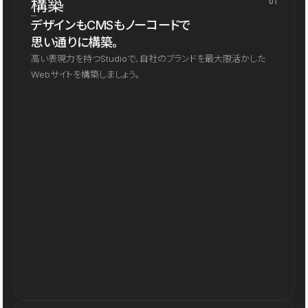
構築
01
デザインもCMSもノーコードで
思い通りに構築。
高い表現力を持つStudioで、自社のブランドを最大限活かした
Webサイトを構築しましょう。