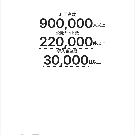
利用者数
900,000
人以上
公開サイト数
220,000
件以上
導入企業数
30,000
社以上