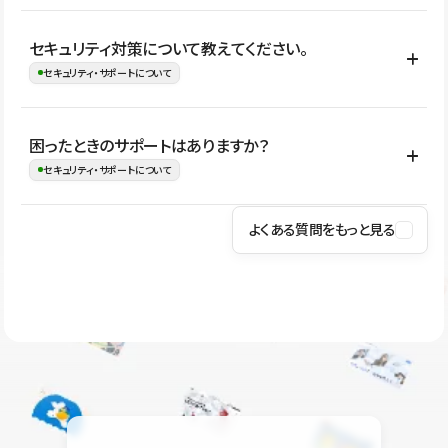
はい。CMSやコンポーネントを活用して更新範囲を設計しておく
セキュリティ対策について教えてください。
ことで、デザインを崩しにくい状態で運用できます。 さらにコン
セキュリティ・サポートについて
テンツ編集モードを使うと、編集できる範囲をテキスト・画像・ア
イコンなどに絞れるため、担当者ごとの見た目のばらつきを抑え
Studioでは、公開サイトやサービスを安全に利用できるよう、通信
困ったときのサポートはありますか？
ながらレイアウトに影響を与えずに更新作業を進めやすくなりま
の暗号化、データ保護、アクセス管理、脆弱性対策など、複数の観
セキュリティ・サポートについて
す。
点からセキュリティ対策を行っています。Studioで公開したサイト
はSSL/TLSによる通信暗号化に対応しており、悪質なスクリプトの
よくある質問をもっと見る
操作方法や機能については、ヘルプセンターでご確認いただけま
実行制限や、不正アクセス・攻撃への対策も実施しています。
す。編集、公開、CMS、フォーム、ドメイン設定など、目的に合
Studioのセキュリティ対策について
わせて記事を検索できます。有人サポート（チャット）は Mini プ
ラン以上のご契約プロジェクトでご利用いただけます。そのほか、
ユーザー同士で質問・相談できるコミュニティもご利用ください。
ヘルプセンターはこちら