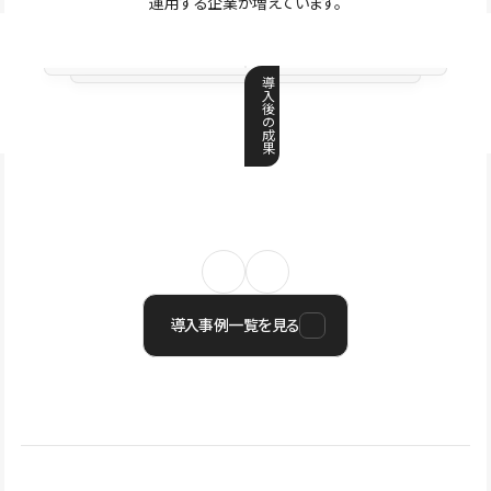
運用する企業が増えています。
導
入
後
の
成
果
導入事例一覧を見る