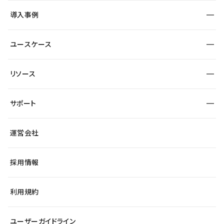
SEO
採用サイト
導入事例
運用
サービスサイト
サイト運用
事例インタビュー
業種から探す
ユースケース
セキュリティ
導入企業
宿泊・レジャー
大企業・エンタープライズ
ワークスペース
サイト制作事例
エンタメ
リソース
より自在に
制作会社
自治体
テンプレートを探す
Figma to Studio
広告代理店・コンサル
サポート
課題から探す
制作会社を探す
Lottie for Studio
スタートアップ
マーケターでのLP運用
総合窓口
サイト制作事例
アクセシビリティ
運営会社
飲食店
よくある質問
WordPressからの移行
ブログ
ヘルプセンター
小売・EC
サイト導線の変更
最新情報
採用情報
システムステータス
Studio Community
学習コンテンツ
利用規約
公式YouTube
全国ワークショップ
ユーザーガイドライン