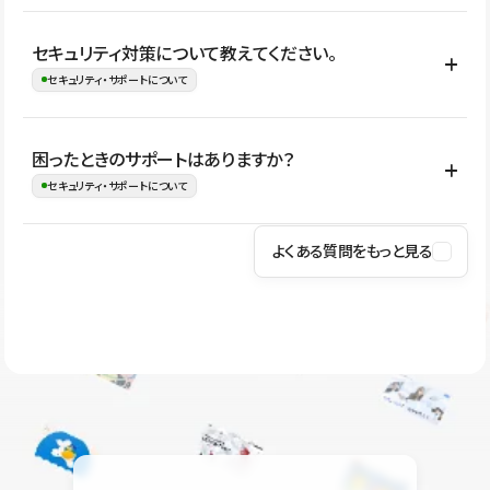
はい。CMSやコンポーネントを活用して更新範囲を設計しておく
セキュリティ対策について教えてください。
ことで、デザインを崩しにくい状態で運用できます。 さらにコン
セキュリティ・サポートについて
テンツ編集モードを使うと、編集できる範囲をテキスト・画像・ア
イコンなどに絞れるため、担当者ごとの見た目のばらつきを抑え
Studioでは、公開サイトやサービスを安全に利用できるよう、通信
困ったときのサポートはありますか？
ながらレイアウトに影響を与えずに更新作業を進めやすくなりま
の暗号化、データ保護、アクセス管理、脆弱性対策など、複数の観
セキュリティ・サポートについて
す。
点からセキュリティ対策を行っています。Studioで公開したサイト
はSSL/TLSによる通信暗号化に対応しており、悪質なスクリプトの
よくある質問をもっと見る
操作方法や機能については、ヘルプセンターでご確認いただけま
実行制限や、不正アクセス・攻撃への対策も実施しています。
す。編集、公開、CMS、フォーム、ドメイン設定など、目的に合
Studioのセキュリティ対策について
わせて記事を検索できます。有人サポート（チャット）は Mini プ
ラン以上のご契約プロジェクトでご利用いただけます。そのほか、
ユーザー同士で質問・相談できるコミュニティもご利用ください。
ヘルプセンターはこちら