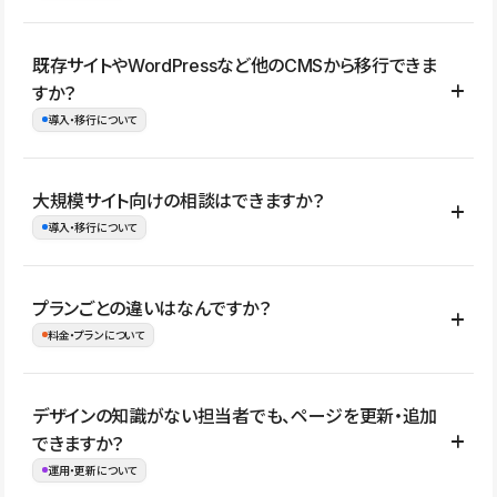
コーポレートサイト、サービスサイト、LP、採用サイト、ブロ
既存サイトやWordPressなど他のCMSから移行できま
グ・メディア、イベントサイト、店舗・商品紹介サイト、ポートフ
すか？
ォリオなど幅広く制作できます。
導入・移行について
制作事例はこちら
はい。既存サイトの構成やコンテンツ、URLを整理したうえで、
大規模サイト向けの相談はできますか？
Studio上に再構築する形で移行できます。 WordPressの場合は、
導入・移行について
XMLファイルを使って投稿記事や固定ページ、カテゴリー、タグな
どの一部データをStudio CMSへインポートできます。ただし、サ
はい。アクセス規模が大きいサイトや、複数部門での運用、権限管
プランごとの違いはなんですか？
イト全体のデザインや設定がそのまま移行されるわけではないた
理、セキュリティ確認、既存システムとの連携など、個別の要件が
料金・プランについて
め、移行後にページ構成やデザイン、CMS設計、URL・リダイレク
ある場合はご相談いただけます。サイトの規模や運用体制に応じ
ト設定などの確認が必要です。
て、適したプランや進め方をご案内します。要件が固まりきってい
公開ページ数、バージョン履歴の期間、CMS利用数の上限、権限
デザインの知識がない担当者でも、ページを更新・追加
ない段階でも、お問い合わせください。
管理の有無などがプランごとに異なります。詳しくは料金プランペ
できますか？
お問合せはこちら
ージをご覧ください。
運用・更新について
料金プランはこちら