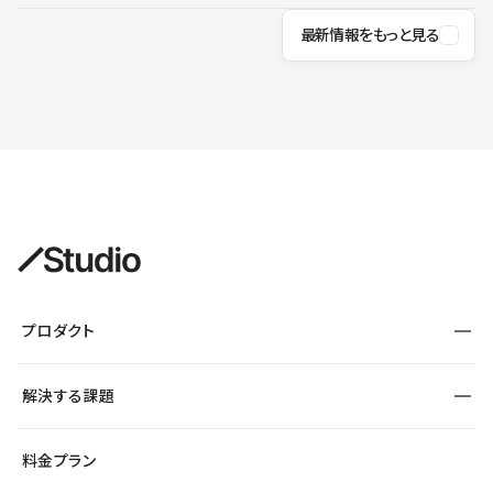
最新情報をもっと見る
プロダクト
構築
解決する課題
デザインエディタ
CMS
サイト種別から探す
料金プラン
コーポレートサイト
フォーム