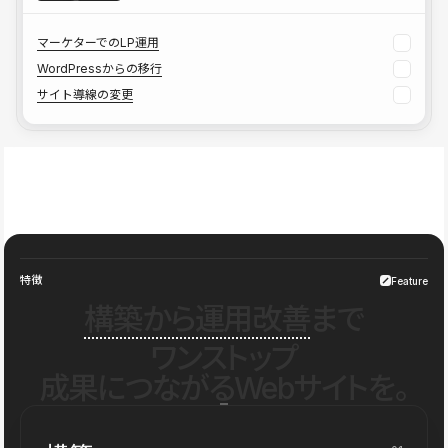
マーケターでのLP運用
WordPressからの移行
サイト導線の変更
特徴
Feature
構築から運用改善
まで
ワンストップ
成果につながるWebサイトを。