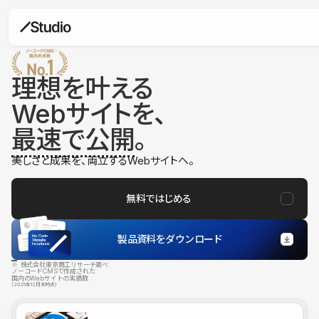
理想を叶える
Webサイトを、
最速で公開
。
美しさと成果を、両立するWebサイトへ。
無料ではじめる
製品資料をダウンロード
※ 株式会社東京商工リサーチ調べ
ノーコードCMSで作成された
国内のWebサイトの実績数
（2025年12月末時点）