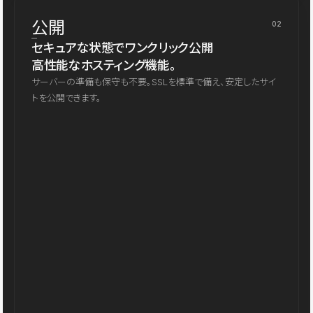
公開
02
セキュアな状態でワンクリック公開
高性能なホスティング機能。
サーバーの準備も保守も不要。SSLを標準で備え、安定したサイ
トを公開できます。