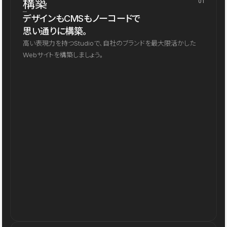
構築
01
デザインもCMSもノーコードで
思い通りに構築。
高い表現力を持つStudioで、自社のブランドを最大限活かした
Webサイトを構築しましょう。