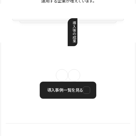
運用する企業が増えています。
導
入
後
の
成
果
導入事例一覧を見る