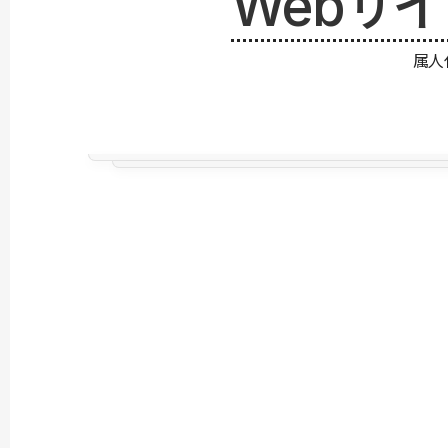
Webサ
属人