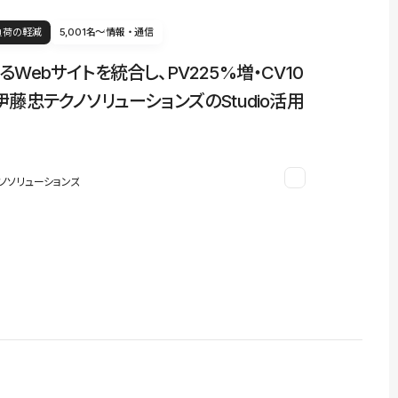
負荷の軽減
5,001名〜
情報・通信
るWebサイトを統合し、PV225%増・CV10
伊藤忠テクノソリューションズのStudio活用
ノソリューションズ