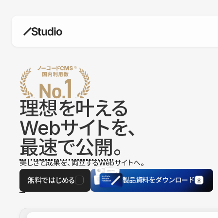
構築
デザインエディタ
コードを書かずにデザイン自体を自
在に
理想を叶える
CMS
Webサイトを、
柔軟なコンテンツ管理システム
最速で公開
。
フォーム
フォーム設置もノーコードで完結
美しさと成果を、両立するWebサイトへ。
SEO
検索エンジン向けの設定項目も充実
無料ではじめる
製品資料をダウンロード