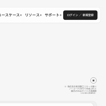
ユースケース
リソース
サポート
ログイン ／ 新規登録
・エンタープライズ
ス
相談窓口
学習コンテンツ
目的に沿ったサポートコンテンツを探す
 Store
Studio Academy
社
よくある質問
ートから始める
公式YouTubeの動画で学ぶ
採用
導入にあたってよくある質問を探す
理店・コンサル
o Showcase
全国ワークショップ
ヘルプセンター
を見る
基本操作を学ぶイベントを探す
トアップ
操作や機能に関するマニュアルを探す
 Community
セミナー
システムステータス
同士で繋がり知見を深める
技術向上に役立つイベントを探す
不具合・障害情報を確認する
 Experts
C
作会社を探す
※ 株式会社東京商工リサーチ調べ
ノーコードCMSで作成された
国内のWebサイトの実績数
 Blog
（2025年12月末時点）
見る
s New