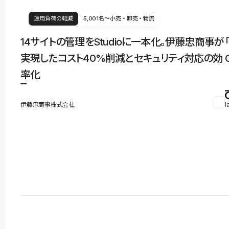
運用負荷の軽減
5,001名〜
小売・卸売・物流
14サイトの管理をStudioに一本化。伊藤忠商事が
実現したコスト40%削減とセキュリティ対応の効
率化
伊藤忠商事株式会社
l