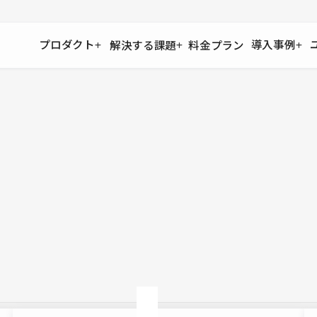
プロダクト
導入事例
解決する課題
料金プラン
運用
より自在に
事例インタビュー
大企業
リソー
お客様からの声をご紹介
サイト運用
Figma to Studio
Studio
制作会
導入企業
安心のバックアップや権限管理
デザインを一瞬でWebサイトに
テンプレ
様々な規模・業種の企業が
広告代
セキュリティ
Lottie for Studio
Studi
Studio Showcase
サイトの安全を守る仕組み
より豊かなアニメーション表現
制作事例
スター
Studioサイトギャラリー
ワークスペース
アクセシビリティ
Studio
複数プロジェクトを一括管理
Webサイトをすべての人に
飲食店
ユーザー
Studio
小売・E
Web制
Studio
ブログを
What'