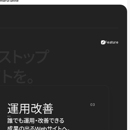
Feature
ストップ
トを。
運用改善
03
誰でも運用・改善できる
成果の出るWebサイトへ。