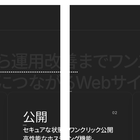
ら運用改善
までワン
につながるWebサイ
公開
02
セキュアな状態でワンクリック公開
高性能なホスティング機能。