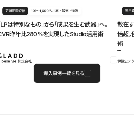
更新期間短縮
101〜1,000名
小売・卸売・物流
運用
「LPは特別なもの」から「成果を生む武器」へ。
散在す
CVR昨年比280%を実現したStudio活用術
倍超。
術
a belle vie 株式会社
伊藤忠テク
導入事例一覧を見る