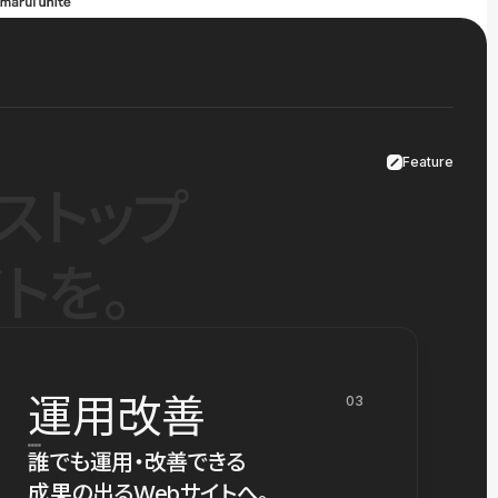
Feature
ストップ
トを。
運用改善
03
誰でも運用・改善できる
成果の出るWebサイトへ。