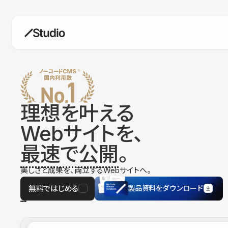
構築
デザインエディタ
コードを書かずにデザイン自体を自
在に
理想を叶える
CMS
Webサイトを、
柔軟なコンテンツ管理システム
最速で公開
。
フォーム
フォーム設置もノーコードで完結
美しさと成果を、両立するWebサイトへ。
SEO
検索エンジン向けの設定項目も充実
無料ではじめる
製品資料をダウンロード