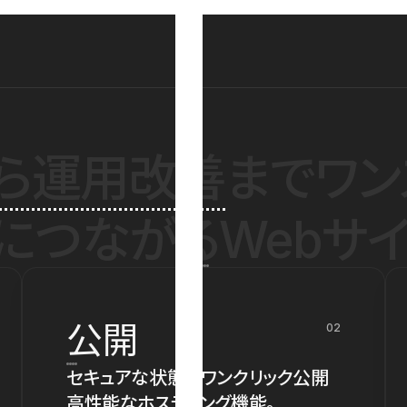
ら運用改善
までワン
につながるWebサイ
公開
02
セキュアな状態でワンクリック公開
高性能なホスティング機能。