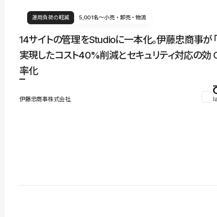
運用負荷の軽減
5,001名〜
小売・卸売・物流
14サイトの管理をStudioに一本化。伊藤忠商事が
実現したコスト40%削減とセキュリティ対応の効
率化
伊藤忠商事株式会社
l