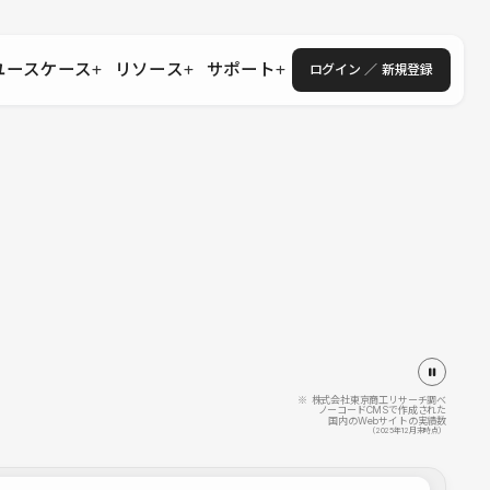
ユースケース
リソース
サポート
ログイン ／ 新規登録
・エンタープライズ
ス
相談窓口
学習コンテンツ
目的に沿ったサポートコンテンツを探す
 Store
Studio Academy
社
よくある質問
ートから始める
公式YouTubeの動画で学ぶ
採用
導入にあたってよくある質問を探す
理店・コンサル
o Showcase
全国ワークショップ
ヘルプセンター
を見る
基本操作を学ぶイベントを探す
トアップ
操作や機能に関するマニュアルを探す
 Community
セミナー
システムステータス
同士で繋がり知見を深める
技術向上に役立つイベントを探す
不具合・障害情報を確認する
 Experts
C
作会社を探す
※ 株式会社東京商工リサーチ調べ
ノーコードCMSで作成された
国内のWebサイトの実績数
 Blog
（2025年12月末時点）
見る
s New