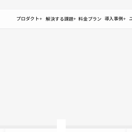
プロダクト
導入事例
解決する課題
料金プラン
運用
より自在に
事例インタビュー
大企業
リソー
お客様からの声をご紹介
サイト運用
Figma to Studio
Studio
制作会
導入企業
安心のバックアップや権限管理
デザインを一瞬でWebサイトに
テンプレ
様々な規模・業種の企業が
広告代
セキュリティ
Lottie for Studio
Studi
Studio Showcase
サイトの安全を守る仕組み
より豊かなアニメーション表現
制作事例
スター
Studioサイトギャラリー
ワークスペース
アクセシビリティ
Studio
複数プロジェクトを一括管理
Webサイトをすべての人に
飲食店
ユーザー
Studio
小売・E
Web制
Studio
ブログを
What'