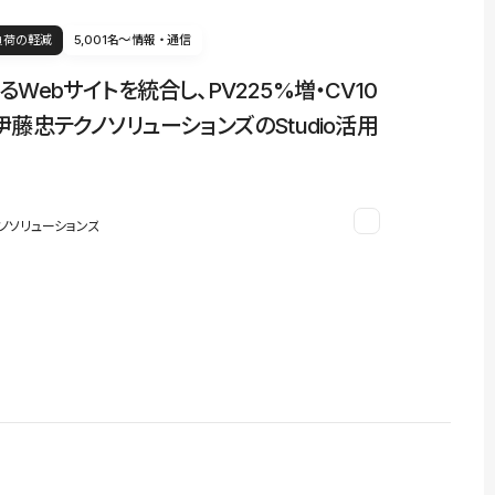
負荷の軽減
5,001名〜
情報・通信
るWebサイトを統合し、PV225%増・CV10
伊藤忠テクノソリューションズのStudio活用
ノソリューションズ