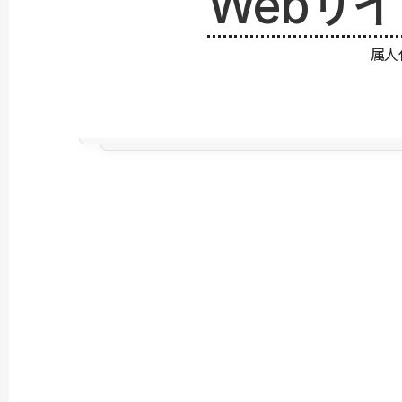
Webサ
属人