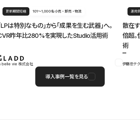
更新期間短縮
101〜1,000名
小売・卸売・物流
運用
「LPは特別なもの」から「成果を生む武器」へ。
散在す
CVR昨年比280%を実現したStudio活用術
倍超。
術
a belle vie 株式会社
伊藤忠テク
導入事例一覧を見る