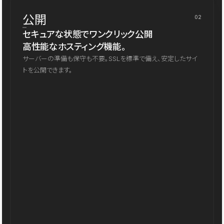
公開
02
セキュアな状態でワンクリック公開
高性能なホスティング機能。
サーバーの準備も保守も不要。SSLを標準で備え、安定したサイ
トを公開できます。