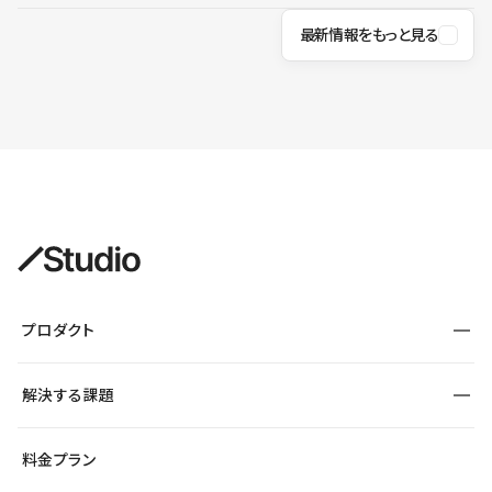
最新情報をもっと見る
プロダクト
構築
解決する課題
デザインエディタ
CMS
サイト種別から探す
料金プラン
コーポレートサイト
フォーム