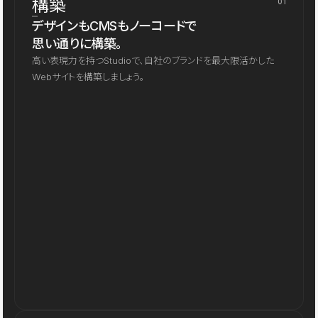
構築
01
デザインもCMSもノーコードで
思い通りに構築。
高い表現力を持つStudioで、自社のブランドを最大限活かした
Webサイトを構築しましょう。