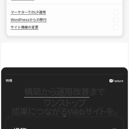
マーケターでのLP運用
WordPressからの移行
サイト導線の変更
特徴
Feature
構築から運用改善
まで
ワンストップ
成果につながるWebサイトを。