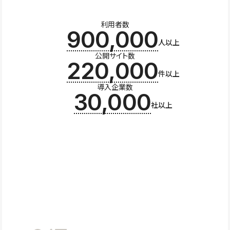
利用者数
900,000
人以上
公開サイト数
220,000
件以上
導入企業数
30,000
社以上