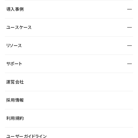
SEO
採用サイト
導入事例
運用
サービスサイト
サイト運用
事例インタビュー
業種から探す
ユースケース
セキュリティ
導入企業
宿泊・レジャー
大企業・エンタープライズ
ワークスペース
サイト制作事例
エンタメ
リソース
より自在に
制作会社
自治体
テンプレートを探す
Figma to Studio
広告代理店・コンサル
サポート
課題から探す
制作会社を探す
Lottie for Studio
スタートアップ
マーケターでのLP運用
総合窓口
サイト制作事例
アクセシビリティ
運営会社
飲食店
よくある質問
WordPressからの移行
ブログ
ヘルプセンター
小売・EC
サイト導線の変更
最新情報
採用情報
システムステータス
Studio Community
学習コンテンツ
利用規約
公式YouTube
全国ワークショップ
ユーザーガイドライン