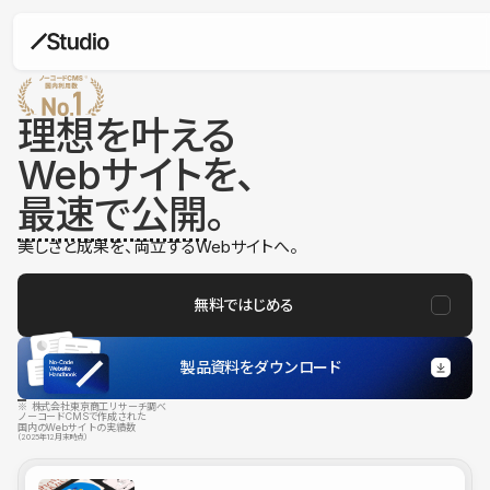
理想を叶える
Webサイトを、
最速で公開
。
美しさと成果を、両立するWebサイトへ。
無料ではじめる
製品資料をダウンロード
※ 株式会社東京商工リサーチ調べ
ノーコードCMSで作成された
国内のWebサイトの実績数
（2025年12月末時点）