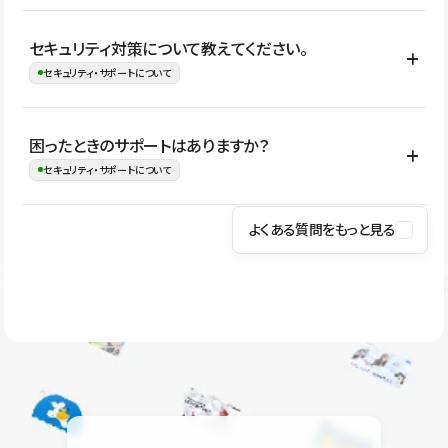
はい。CMSやコンポーネントを活用して更新範囲を設計しておく
セキュリティ対策について教えてください。
ことで、デザインを崩しにくい状態で運用できます。 さらにコン
セキュリティ・サポートについて
テンツ編集モードを使うと、編集できる範囲をテキスト・画像・ア
イコンなどに絞れるため、担当者ごとの見た目のばらつきを抑え
Studioでは、公開サイトやサービスを安全に利用できるよう、通信
困ったときのサポートはありますか？
ながらレイアウトに影響を与えずに更新作業を進めやすくなりま
の暗号化、データ保護、アクセス管理、脆弱性対策など、複数の観
セキュリティ・サポートについて
す。
点からセキュリティ対策を行っています。Studioで公開したサイト
はSSL/TLSによる通信暗号化に対応しており、悪質なスクリプトの
よくある質問をもっと見る
操作方法や機能については、ヘルプセンターでご確認いただけま
実行制限や、不正アクセス・攻撃への対策も実施しています。
す。編集、公開、CMS、フォーム、ドメイン設定など、目的に合
Studioのセキュリティ対策について
わせて記事を検索できます。有人サポート（チャット）は Mini プ
ラン以上のご契約プロジェクトでご利用いただけます。そのほか、
ユーザー同士で質問・相談できるコミュニティもご利用ください。
ヘルプセンターはこちら