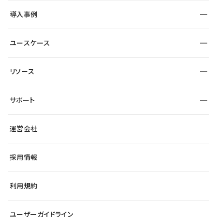
SEO
採用サイト
導入事例
運用
サービスサイト
サイト運用
事例インタビュー
業種から探す
ユースケース
セキュリティ
導入企業
宿泊・レジャー
大企業・エンタープライズ
ワークスペース
サイト制作事例
エンタメ
リソース
より自在に
制作会社
自治体
テンプレートを探す
Figma to Studio
広告代理店・コンサル
サポート
課題から探す
制作会社を探す
Lottie for Studio
スタートアップ
マーケターでのLP運用
総合窓口
サイト制作事例
アクセシビリティ
運営会社
飲食店
よくある質問
WordPressからの移行
ブログ
ヘルプセンター
小売・EC
サイト導線の変更
最新情報
採用情報
システムステータス
Studio Community
学習コンテンツ
利用規約
公式YouTube
全国ワークショップ
ユーザーガイドライン