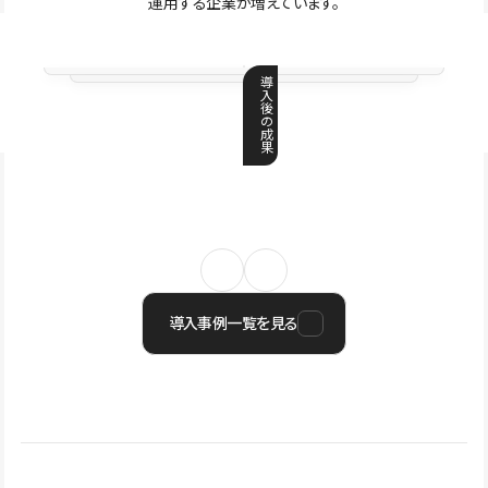
運用する企業が増えています。
導
入
後
の
成
果
導入事例一覧を見る