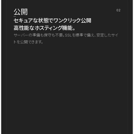
公開
02
セキュアな状態でワンクリック公開
高性能なホスティング機能。
サーバーの準備も保守も不要。SSLを標準で備え、安定したサイ
トを公開できます。