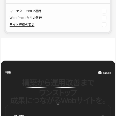
マーケターでのLP運用
WordPressからの移行
サイト導線の変更
特徴
Feature
構築から運用改善
まで
ワンストップ
成果につながるWebサイトを。