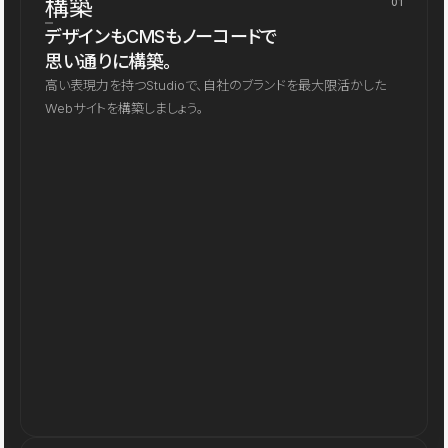
構築
01
デザインもCMSもノーコードで
思い通りに構築。
高い表現力を持つStudioで、自社のブランドを最大限活かした
Webサイトを構築しましょう。