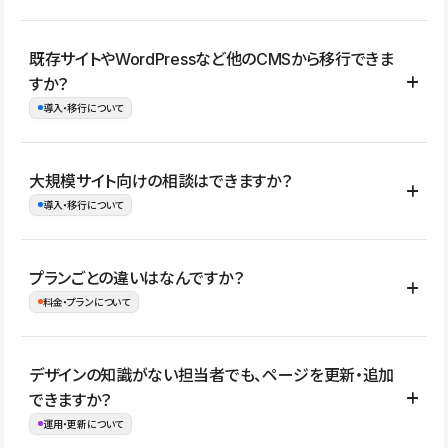
コーポレートサイト、サービスサイト、LP、採用サイト、ブロ
既存サイトやWordPressなど他のCMSから移行できま
グ・メディア、イベントサイト、店舗・商品紹介サイト、ポートフ
すか？
ォリオなど幅広く制作できます。
導入・移行について
制作事例はこちら
はい。既存サイトの構成やコンテンツ、URLを整理したうえで、
大規模サイト向けの相談はできますか？
Studio上に再構築する形で移行できます。 WordPressの場合は、
導入・移行について
XMLファイルを使って投稿記事や固定ページ、カテゴリー、タグな
どの一部データをStudio CMSへインポートできます。ただし、サ
はい。アクセス規模が大きいサイトや、複数部門での運用、権限管
プランごとの違いはなんですか？
イト全体のデザインや設定がそのまま移行されるわけではないた
理、セキュリティ確認、既存システムとの連携など、個別の要件が
料金・プランについて
め、移行後にページ構成やデザイン、CMS設計、URL・リダイレク
ある場合はご相談いただけます。サイトの規模や運用体制に応じ
ト設定などの確認が必要です。
て、適したプランや進め方をご案内します。要件が固まりきってい
公開ページ数、バージョン履歴の期間、CMS利用数の上限、権限
デザインの知識がない担当者でも、ページを更新・追加
ない段階でも、お問い合わせください。
管理の有無などがプランごとに異なります。詳しくは料金プランペ
できますか？
お問合せはこちら
ージをご覧ください。
運用・更新について
料金プランはこちら