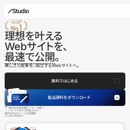
理想を叶える
Webサイトを、
最速で公開
。
美しさと成果を、両立するWebサイトへ。
無料ではじめる
製品資料をダウンロード
※ 株式会社東京商工リサーチ調べ
ノーコードCMSで作成された
国内のWebサイトの実績数
（2025年12月末時点）