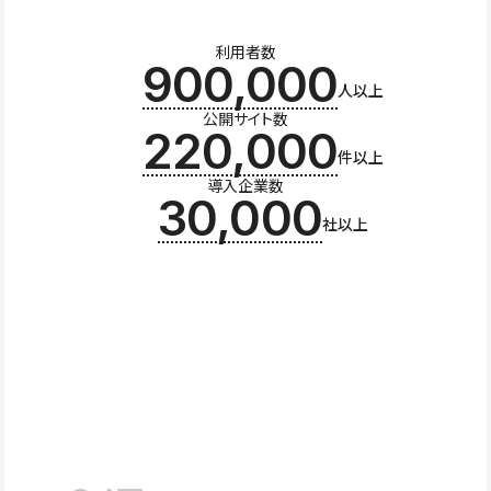
利用者数
900,000
人以上
公開サイト数
220,000
件以上
導入企業数
30,000
社以上