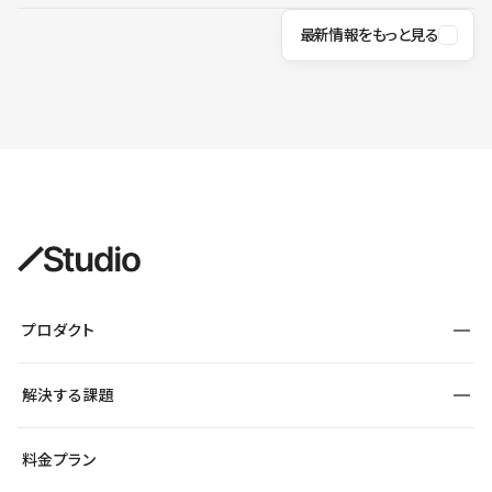
最新情報をもっと見る
プロダクト
構築
解決する課題
デザインエディタ
CMS
サイト種別から探す
料金プラン
コーポレートサイト
フォーム