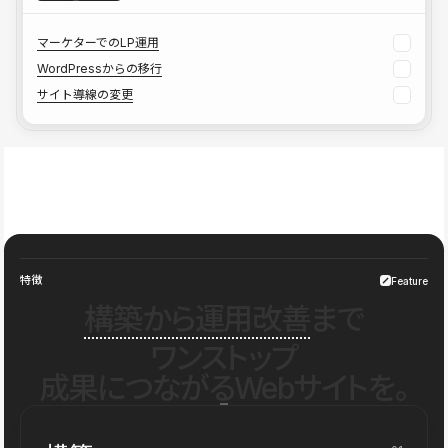
マーケターでのLP運用
WordPressからの移行
サイト導線の変更
特徴
Feature
構築から運用改善
まで
ワンストップ
成果につながるWebサイトを。