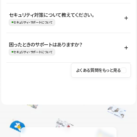
はい。CMSやコンポーネントを活用して更新範囲を設計しておく
セキュリティ対策について教えてください。
ことで、デザインを崩しにくい状態で運用できます。 さらにコン
セキュリティ・サポートについて
テンツ編集モードを使うと、編集できる範囲をテキスト・画像・ア
イコンなどに絞れるため、担当者ごとの見た目のばらつきを抑え
Studioでは、公開サイトやサービスを安全に利用できるよう、通信
困ったときのサポートはありますか？
ながらレイアウトに影響を与えずに更新作業を進めやすくなりま
の暗号化、データ保護、アクセス管理、脆弱性対策など、複数の観
セキュリティ・サポートについて
す。
点からセキュリティ対策を行っています。Studioで公開したサイト
はSSL/TLSによる通信暗号化に対応しており、悪質なスクリプトの
よくある質問をもっと見る
操作方法や機能については、ヘルプセンターでご確認いただけま
実行制限や、不正アクセス・攻撃への対策も実施しています。
す。編集、公開、CMS、フォーム、ドメイン設定など、目的に合
Studioのセキュリティ対策について
わせて記事を検索できます。有人サポート（チャット）は Mini プ
ラン以上のご契約プロジェクトでご利用いただけます。そのほか、
ユーザー同士で質問・相談できるコミュニティもご利用ください。
ヘルプセンターはこちら