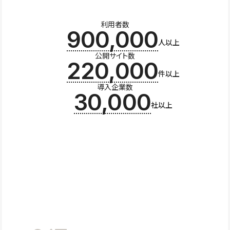
利用者数
900,000
人以上
公開サイト数
220,000
件以上
導入企業数
30,000
社以上