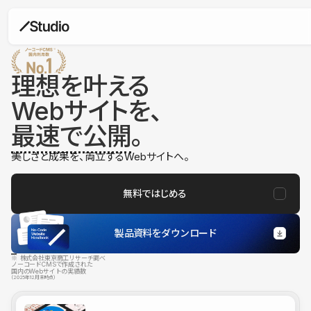
理想を叶える
Webサイトを、
最速で公開
。
美しさと成果を、両立するWebサイトへ。
無料ではじめる
製品資料をダウンロード
※ 株式会社東京商工リサーチ調べ
ノーコードCMSで作成された
国内のWebサイトの実績数
（2025年12月末時点）