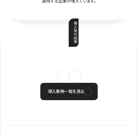
運用する企業が増えています。
導
入
後
の
成
果
導入事例一覧を見る