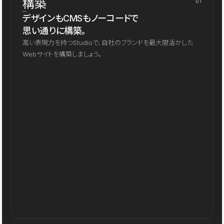
構築
01
デザインもCMSもノーコードで
思い通りに構築。
高い表現力を持つStudioで、自社のブランドを最大限活かした
Webサイトを構築しましょう。