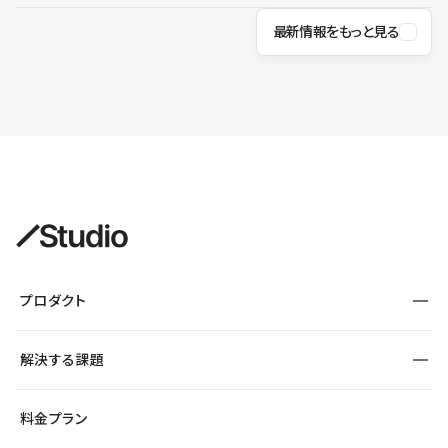
最新情報をもっと見る
プロダクト
構築
解決する課題
デザインエディタ
CMS
サイト種別から探す
料金プラン
コーポレートサイト
フォーム