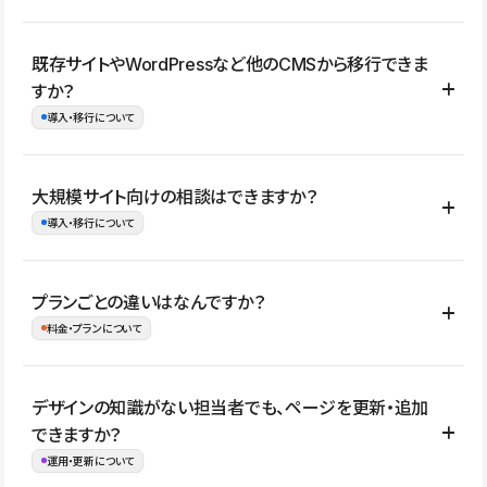
コーポレートサイト、サービスサイト、LP、採用サイト、ブロ
既存サイトやWordPressなど他のCMSから移行できま
グ・メディア、イベントサイト、店舗・商品紹介サイト、ポートフ
すか？
ォリオなど幅広く制作できます。
導入・移行について
制作事例はこちら
はい。既存サイトの構成やコンテンツ、URLを整理したうえで、
大規模サイト向けの相談はできますか？
Studio上に再構築する形で移行できます。 WordPressの場合は、
導入・移行について
XMLファイルを使って投稿記事や固定ページ、カテゴリー、タグな
どの一部データをStudio CMSへインポートできます。ただし、サ
はい。アクセス規模が大きいサイトや、複数部門での運用、権限管
プランごとの違いはなんですか？
イト全体のデザインや設定がそのまま移行されるわけではないた
理、セキュリティ確認、既存システムとの連携など、個別の要件が
料金・プランについて
め、移行後にページ構成やデザイン、CMS設計、URL・リダイレク
ある場合はご相談いただけます。サイトの規模や運用体制に応じ
ト設定などの確認が必要です。
て、適したプランや進め方をご案内します。要件が固まりきってい
公開ページ数、バージョン履歴の期間、CMS利用数の上限、権限
デザインの知識がない担当者でも、ページを更新・追加
ない段階でも、お問い合わせください。
管理の有無などがプランごとに異なります。詳しくは料金プランペ
できますか？
お問合せはこちら
ージをご覧ください。
運用・更新について
料金プランはこちら