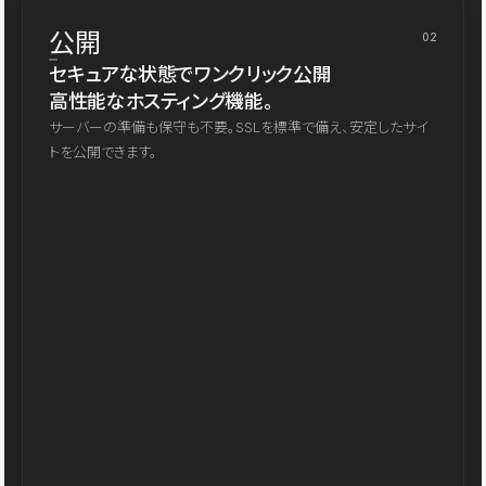
公開
02
セキュアな状態でワンクリック公開
高性能なホスティング機能。
サーバーの準備も保守も不要。SSLを標準で備え、安定したサイ
トを公開できます。