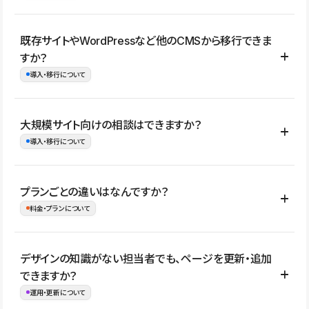
コーポレートサイト、サービスサイト、LP、採用サイト、ブロ
既存サイトやWordPressなど他のCMSから移行できま
グ・メディア、イベントサイト、店舗・商品紹介サイト、ポートフ
すか？
ォリオなど幅広く制作できます。
導入・移行について
制作事例はこちら
はい。既存サイトの構成やコンテンツ、URLを整理したうえで、
大規模サイト向けの相談はできますか？
Studio上に再構築する形で移行できます。 WordPressの場合は、
導入・移行について
XMLファイルを使って投稿記事や固定ページ、カテゴリー、タグな
どの一部データをStudio CMSへインポートできます。ただし、サ
はい。アクセス規模が大きいサイトや、複数部門での運用、権限管
プランごとの違いはなんですか？
イト全体のデザインや設定がそのまま移行されるわけではないた
理、セキュリティ確認、既存システムとの連携など、個別の要件が
料金・プランについて
め、移行後にページ構成やデザイン、CMS設計、URL・リダイレク
ある場合はご相談いただけます。サイトの規模や運用体制に応じ
ト設定などの確認が必要です。
て、適したプランや進め方をご案内します。要件が固まりきってい
公開ページ数、バージョン履歴の期間、CMS利用数の上限、権限
デザインの知識がない担当者でも、ページを更新・追加
ない段階でも、お問い合わせください。
管理の有無などがプランごとに異なります。詳しくは料金プランペ
できますか？
お問合せはこちら
ージをご覧ください。
運用・更新について
料金プランはこちら