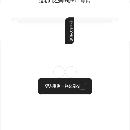
運用する企業が増えています。
導
入
後
の
成
果
導入事例一覧を見る