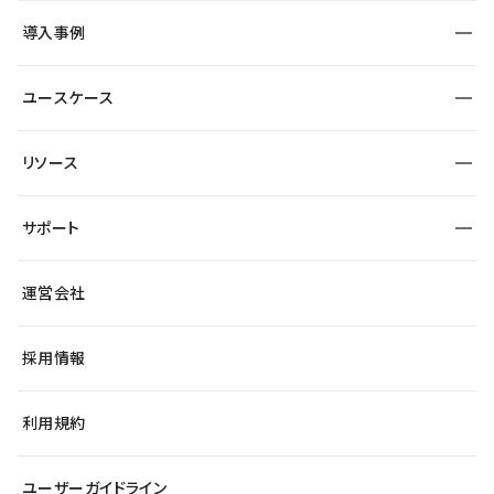
SEO
採用サイト
導入事例
運用
サービスサイト
サイト運用
事例インタビュー
業種から探す
ユースケース
セキュリティ
導入企業
宿泊・レジャー
大企業・エンタープライズ
ワークスペース
サイト制作事例
エンタメ
リソース
より自在に
制作会社
自治体
テンプレートを探す
Figma to Studio
広告代理店・コンサル
サポート
課題から探す
制作会社を探す
Lottie for Studio
スタートアップ
マーケターでのLP運用
総合窓口
サイト制作事例
アクセシビリティ
運営会社
飲食店
よくある質問
WordPressからの移行
ブログ
ヘルプセンター
小売・EC
サイト導線の変更
最新情報
採用情報
システムステータス
Studio Community
学習コンテンツ
利用規約
公式YouTube
全国ワークショップ
ユーザーガイドライン