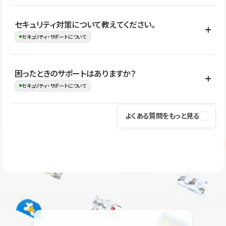
はい。CMSやコンポーネントを活用して更新範囲を設計しておく
セキュリティ対策について教えてください。
ことで、デザインを崩しにくい状態で運用できます。 さらにコン
セキュリティ・サポートについて
テンツ編集モードを使うと、編集できる範囲をテキスト・画像・ア
イコンなどに絞れるため、担当者ごとの見た目のばらつきを抑え
Studioでは、公開サイトやサービスを安全に利用できるよう、通信
困ったときのサポートはありますか？
ながらレイアウトに影響を与えずに更新作業を進めやすくなりま
の暗号化、データ保護、アクセス管理、脆弱性対策など、複数の観
セキュリティ・サポートについて
す。
点からセキュリティ対策を行っています。Studioで公開したサイト
はSSL/TLSによる通信暗号化に対応しており、悪質なスクリプトの
よくある質問をもっと見る
操作方法や機能については、ヘルプセンターでご確認いただけま
実行制限や、不正アクセス・攻撃への対策も実施しています。
す。編集、公開、CMS、フォーム、ドメイン設定など、目的に合
Studioのセキュリティ対策について
わせて記事を検索できます。有人サポート（チャット）は Mini プ
ラン以上のご契約プロジェクトでご利用いただけます。そのほか、
ユーザー同士で質問・相談できるコミュニティもご利用ください。
ヘルプセンターはこちら