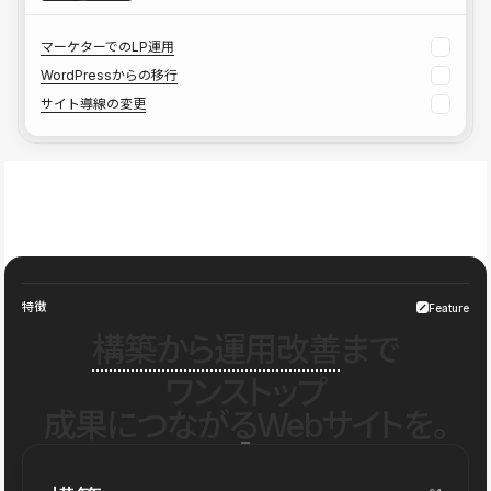
マーケターでのLP運用
WordPressからの移行
サイト導線の変更
特徴
Feature
構築から運用改善
まで
ワンストップ
成果につながるWebサイトを。