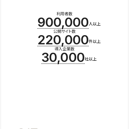
利用者数
900,000
人以上
公開サイト数
220,000
件以上
導入企業数
30,000
社以上