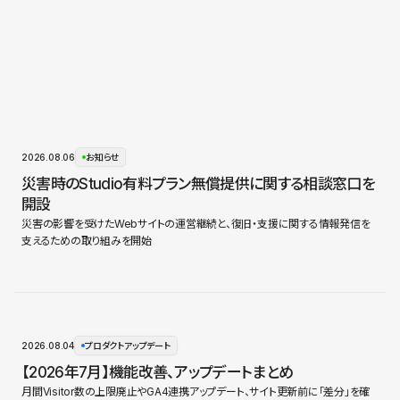
2026.08.06
お知らせ
災害時のStudio有料プラン無償提供に関する相談窓口を
開設
災害の影響を受けたWebサイトの運営継続と、復旧・支援に関する情報発信を
支えるための取り組みを開始
2026.08.04
プロダクトアップデート
【2026年7月】機能改善、アップデートまとめ
月間Visitor数の上限廃止やGA4連携アップデート、サイト更新前に「差分」を確