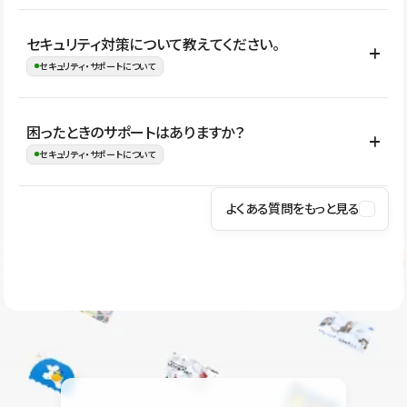
はい。CMSやコンポーネントを活用して更新範囲を設計しておく
セキュリティ対策について教えてください。
ことで、デザインを崩しにくい状態で運用できます。 さらにコン
セキュリティ・サポートについて
テンツ編集モードを使うと、編集できる範囲をテキスト・画像・ア
イコンなどに絞れるため、担当者ごとの見た目のばらつきを抑え
Studioでは、公開サイトやサービスを安全に利用できるよう、通信
困ったときのサポートはありますか？
ながらレイアウトに影響を与えずに更新作業を進めやすくなりま
の暗号化、データ保護、アクセス管理、脆弱性対策など、複数の観
セキュリティ・サポートについて
す。
点からセキュリティ対策を行っています。Studioで公開したサイト
はSSL/TLSによる通信暗号化に対応しており、悪質なスクリプトの
よくある質問をもっと見る
操作方法や機能については、ヘルプセンターでご確認いただけま
実行制限や、不正アクセス・攻撃への対策も実施しています。
す。編集、公開、CMS、フォーム、ドメイン設定など、目的に合
Studioのセキュリティ対策について
わせて記事を検索できます。有人サポート（チャット）は Mini プ
ラン以上のご契約プロジェクトでご利用いただけます。そのほか、
ユーザー同士で質問・相談できるコミュニティもご利用ください。
ヘルプセンターはこちら