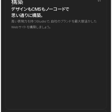
構築
01
デザインもCMSもノーコードで
思い通りに構築。
高い表現力を持つStudioで、自社のブランドを最大限活かした
Webサイトを構築しましょう。