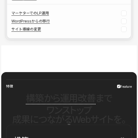
マーケターでのLP運用
WordPressからの移行
サイト導線の変更
特徴
Feature
構築から運用改善
まで
ワンストップ
成果につながるWebサイトを。