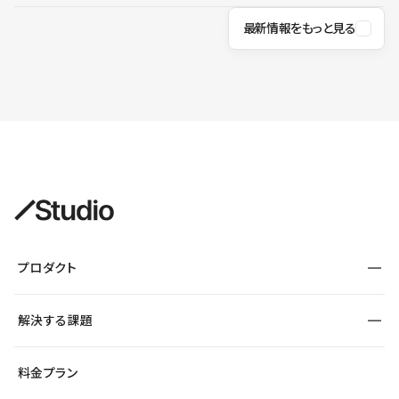
最新情報をもっと見る
プロダクト
構築
解決する課題
デザインエディタ
CMS
サイト種別から探す
料金プラン
コーポレートサイト
フォーム