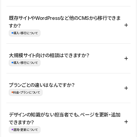
コーポレートサイト、サービスサイト、LP、採用サイト、ブロ
既存サイトやWordPressなど他のCMSから移行できま
グ・メディア、イベントサイト、店舗・商品紹介サイト、ポートフ
すか？
ォリオなど幅広く制作できます。
導入・移行について
制作事例はこちら
はい。既存サイトの構成やコンテンツ、URLを整理したうえで、
大規模サイト向けの相談はできますか？
Studio上に再構築する形で移行できます。 WordPressの場合は、
導入・移行について
XMLファイルを使って投稿記事や固定ページ、カテゴリー、タグな
どの一部データをStudio CMSへインポートできます。ただし、サ
はい。アクセス規模が大きいサイトや、複数部門での運用、権限管
プランごとの違いはなんですか？
イト全体のデザインや設定がそのまま移行されるわけではないた
理、セキュリティ確認、既存システムとの連携など、個別の要件が
料金・プランについて
め、移行後にページ構成やデザイン、CMS設計、URL・リダイレク
ある場合はご相談いただけます。サイトの規模や運用体制に応じ
ト設定などの確認が必要です。
て、適したプランや進め方をご案内します。要件が固まりきってい
公開ページ数、バージョン履歴の期間、CMS利用数の上限、権限
デザインの知識がない担当者でも、ページを更新・追加
ない段階でも、お問い合わせください。
管理の有無などがプランごとに異なります。詳しくは料金プランペ
できますか？
お問合せはこちら
ージをご覧ください。
運用・更新について
料金プランはこちら