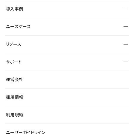
SEO
採用サイト
導入事例
運用
サービスサイト
サイト運用
事例インタビュー
業種から探す
ユースケース
セキュリティ
導入企業
宿泊・レジャー
大企業・エンタープライズ
ワークスペース
サイト制作事例
エンタメ
リソース
より自在に
制作会社
自治体
テンプレートを探す
Figma to Studio
広告代理店・コンサル
サポート
課題から探す
制作会社を探す
Lottie for Studio
スタートアップ
マーケターでのLP運用
総合窓口
サイト制作事例
アクセシビリティ
運営会社
飲食店
よくある質問
WordPressからの移行
ブログ
ヘルプセンター
小売・EC
サイト導線の変更
最新情報
採用情報
システムステータス
Studio Community
学習コンテンツ
利用規約
公式YouTube
全国ワークショップ
ユーザーガイドライン