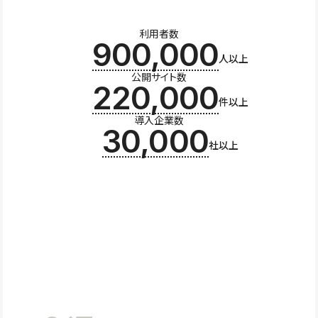
利用者数
900,000
人以上
公開サイト数
220,000
件以上
導入企業数
30,000
社以上