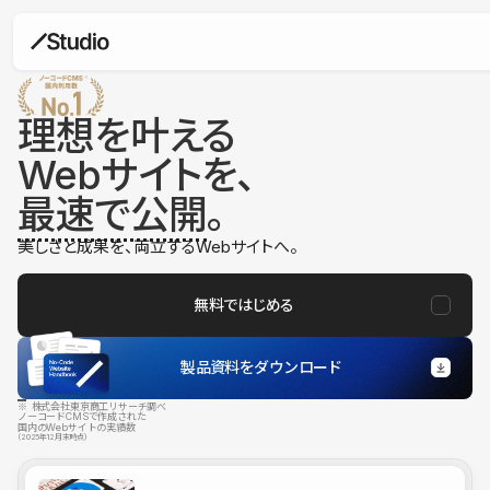
理想を叶える
Webサイトを、
最速で公開
。
美しさと成果を、両立するWebサイトへ。
無料ではじめる
製品資料をダウンロード
※ 株式会社東京商工リサーチ調べ
ノーコードCMSで作成された
国内のWebサイトの実績数
（2025年12月末時点）