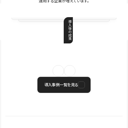
運用する企業が増えています。
導
入
後
の
成
果
導入事例一覧を見る