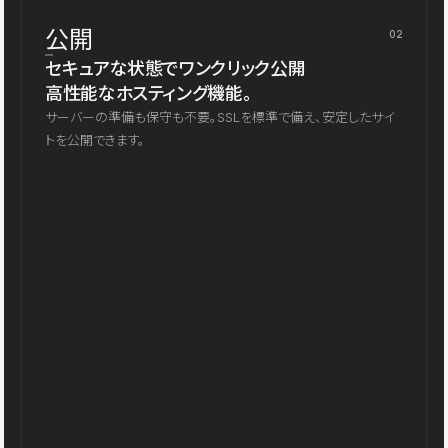
公開
02
セキュアな状態でワンクリック公開
高性能なホスティング機能。
サーバーの準備も保守も不要。SSLを標準で備え、安定したサイ
トを公開できます。