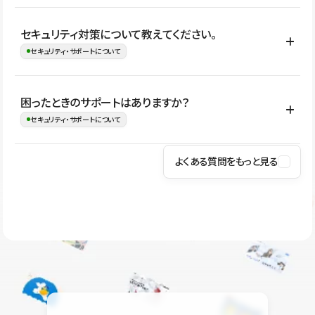
はい。CMSやコンポーネントを活用して更新範囲を設計しておく
セキュリティ対策について教えてください。
ことで、デザインを崩しにくい状態で運用できます。 さらにコン
セキュリティ・サポートについて
テンツ編集モードを使うと、編集できる範囲をテキスト・画像・ア
イコンなどに絞れるため、担当者ごとの見た目のばらつきを抑え
Studioでは、公開サイトやサービスを安全に利用できるよう、通信
困ったときのサポートはありますか？
ながらレイアウトに影響を与えずに更新作業を進めやすくなりま
の暗号化、データ保護、アクセス管理、脆弱性対策など、複数の観
セキュリティ・サポートについて
す。
点からセキュリティ対策を行っています。Studioで公開したサイト
はSSL/TLSによる通信暗号化に対応しており、悪質なスクリプトの
よくある質問をもっと見る
操作方法や機能については、ヘルプセンターでご確認いただけま
実行制限や、不正アクセス・攻撃への対策も実施しています。
す。編集、公開、CMS、フォーム、ドメイン設定など、目的に合
Studioのセキュリティ対策について
わせて記事を検索できます。有人サポート（チャット）は Mini プ
ラン以上のご契約プロジェクトでご利用いただけます。そのほか、
ユーザー同士で質問・相談できるコミュニティもご利用ください。
ヘルプセンターはこちら