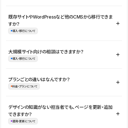
コーポレートサイト、サービスサイト、LP、採用サイト、ブロ
既存サイトやWordPressなど他のCMSから移行できま
グ・メディア、イベントサイト、店舗・商品紹介サイト、ポートフ
すか？
ォリオなど幅広く制作できます。
導入・移行について
制作事例はこちら
はい。既存サイトの構成やコンテンツ、URLを整理したうえで、
大規模サイト向けの相談はできますか？
Studio上に再構築する形で移行できます。 WordPressの場合は、
導入・移行について
XMLファイルを使って投稿記事や固定ページ、カテゴリー、タグな
どの一部データをStudio CMSへインポートできます。ただし、サ
はい。アクセス規模が大きいサイトや、複数部門での運用、権限管
プランごとの違いはなんですか？
イト全体のデザインや設定がそのまま移行されるわけではないた
理、セキュリティ確認、既存システムとの連携など、個別の要件が
料金・プランについて
め、移行後にページ構成やデザイン、CMS設計、URL・リダイレク
ある場合はご相談いただけます。サイトの規模や運用体制に応じ
ト設定などの確認が必要です。
て、適したプランや進め方をご案内します。要件が固まりきってい
公開ページ数、バージョン履歴の期間、CMS利用数の上限、権限
デザインの知識がない担当者でも、ページを更新・追加
ない段階でも、お問い合わせください。
管理の有無などがプランごとに異なります。詳しくは料金プランペ
できますか？
お問合せはこちら
ージをご覧ください。
運用・更新について
料金プランはこちら