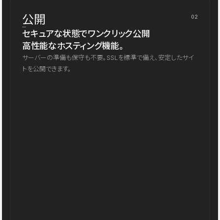
公開
02
セキュアな状態でワンクリック公開
高性能なホスティング機能。
サーバーの準備も保守も不要。SSLを標準で備え、安定したサイ
トを公開できます。