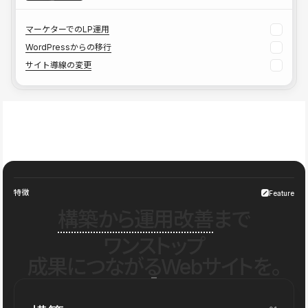
マーケターでのLP運用
WordPressからの移行
サイト導線の変更
特徴
Feature
構築から運用改善
まで
ワンストップ
成果につながるWebサイトを。