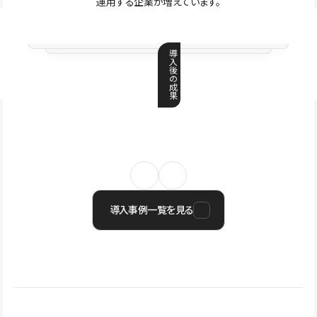
運用する企業が増えています。
導
入
後
の
成
果
導入事例一覧を見る