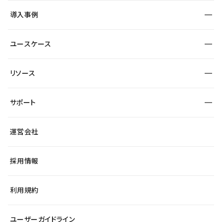
SEO
採用サイト
導入事例
運用
サービスサイト
サイト運用
事例インタビュー
業種から探す
ユースケース
セキュリティ
導入企業
宿泊・レジャー
大企業・エンタープライズ
ワークスペース
サイト制作事例
エンタメ
リソース
より自在に
制作会社
自治体
テンプレートを探す
Figma to Studio
広告代理店・コンサル
サポート
課題から探す
制作会社を探す
Lottie for Studio
スタートアップ
マーケターでのLP運用
総合窓口
サイト制作事例
アクセシビリティ
運営会社
飲食店
よくある質問
WordPressからの移行
ブログ
ヘルプセンター
小売・EC
サイト導線の変更
最新情報
採用情報
システムステータス
Studio Community
学習コンテンツ
利用規約
公式YouTube
全国ワークショップ
ユーザーガイドライン