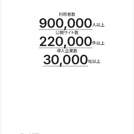
利用者数
900,000
人以上
公開サイト数
220,000
件以上
導入企業数
30,000
社以上