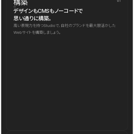
構築
01
デザインもCMSもノーコードで
思い通りに構築。
高い表現力を持つStudioで、自社のブランドを最大限活かした
Webサイトを構築しましょう。