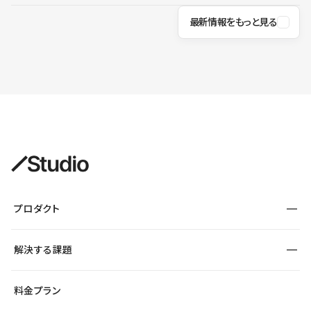
最新情報をもっと見る
プロダクト
構築
解決する課題
デザインエディタ
CMS
サイト種別から探す
料金プラン
コーポレートサイト
フォーム