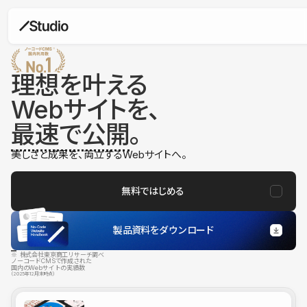
理想を叶える
Webサイトを、
最速で公開
。
美しさと成果を、両立するWebサイトへ。
無料ではじめる
製品資料をダウンロード
※ 株式会社東京商工リサーチ調べ
ノーコードCMSで作成された
国内のWebサイトの実績数
（2025年12月末時点）