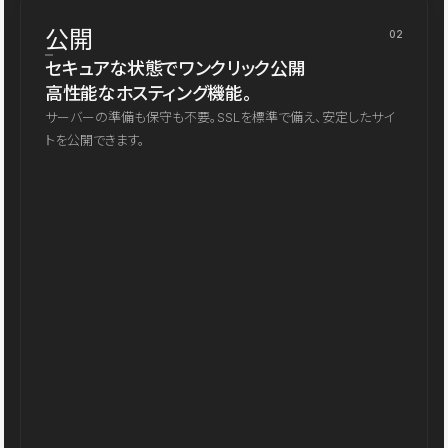
公開
02
セキュアな状態でワンクリック公開
高性能なホスティング機能。
サーバーの準備も保守も不要。SSLを標準で備え、安定したサイ
トを公開できます。