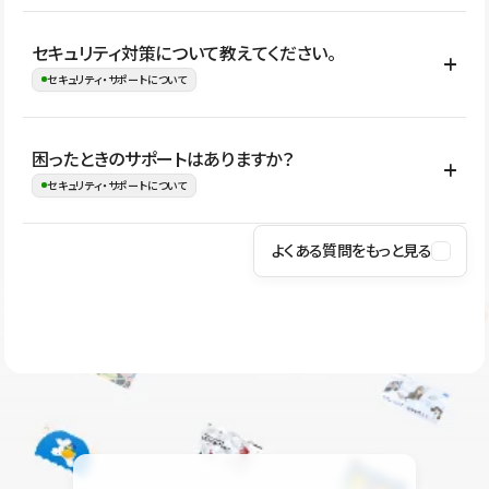
はい。CMSやコンポーネントを活用して更新範囲を設計しておく
セキュリティ対策について教えてください。
ことで、デザインを崩しにくい状態で運用できます。 さらにコン
セキュリティ・サポートについて
テンツ編集モードを使うと、編集できる範囲をテキスト・画像・ア
イコンなどに絞れるため、担当者ごとの見た目のばらつきを抑え
Studioでは、公開サイトやサービスを安全に利用できるよう、通信
困ったときのサポートはありますか？
ながらレイアウトに影響を与えずに更新作業を進めやすくなりま
の暗号化、データ保護、アクセス管理、脆弱性対策など、複数の観
セキュリティ・サポートについて
す。
点からセキュリティ対策を行っています。Studioで公開したサイト
はSSL/TLSによる通信暗号化に対応しており、悪質なスクリプトの
よくある質問をもっと見る
操作方法や機能については、ヘルプセンターでご確認いただけま
実行制限や、不正アクセス・攻撃への対策も実施しています。
す。編集、公開、CMS、フォーム、ドメイン設定など、目的に合
Studioのセキュリティ対策について
わせて記事を検索できます。有人サポート（チャット）は Mini プ
ラン以上のご契約プロジェクトでご利用いただけます。そのほか、
ユーザー同士で質問・相談できるコミュニティもご利用ください。
ヘルプセンターはこちら