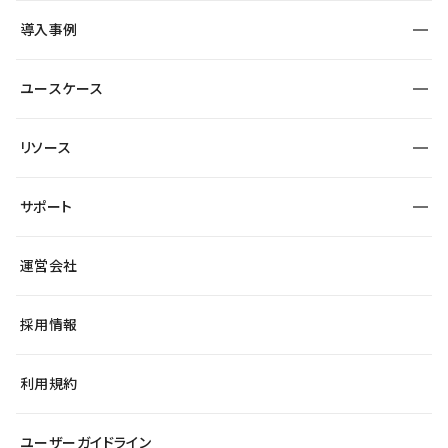
SEO
採用サイト
導入事例
運用
サービスサイト
サイト運用
事例インタビュー
業種から探す
ユースケース
セキュリティ
導入企業
宿泊・レジャー
大企業・エンタープライズ
ワークスペース
サイト制作事例
エンタメ
リソース
より自在に
制作会社
自治体
テンプレートを探す
Figma to Studio
広告代理店・コンサル
サポート
課題から探す
制作会社を探す
Lottie for Studio
スタートアップ
マーケターでのLP運用
総合窓口
サイト制作事例
アクセシビリティ
運営会社
飲食店
よくある質問
WordPressからの移行
ブログ
ヘルプセンター
小売・EC
サイト導線の変更
最新情報
採用情報
システムステータス
Studio Community
学習コンテンツ
利用規約
公式YouTube
全国ワークショップ
ユーザーガイドライン