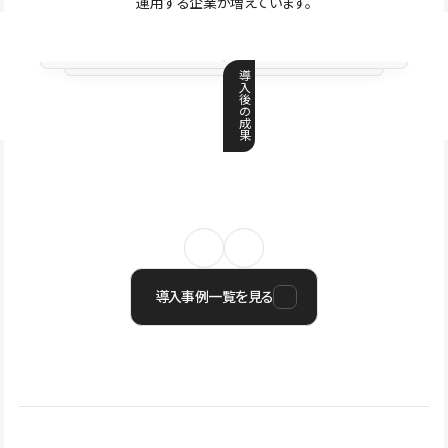
運用する企業が増えています。
導
入
後
の
成
果
導入事例一覧を見る