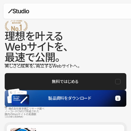
理想を叶える
Webサイトを、
最速で公開
。
美しさと成果を、両立するWebサイトへ。
無料ではじめる
製品資料をダウンロード
※ 株式会社東京商工リサーチ調べ
ノーコードCMSで作成された
国内のWebサイトの実績数
（2025年12月末時点）