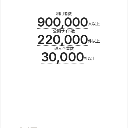
利用者数
900,000
人以上
公開サイト数
220,000
件以上
導入企業数
30,000
社以上