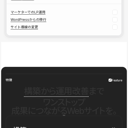
マーケターでのLP運用
WordPressからの移行
サイト導線の変更
特徴
Feature
構築から運用改善
まで
ワンストップ
成果につながるWebサイトを。