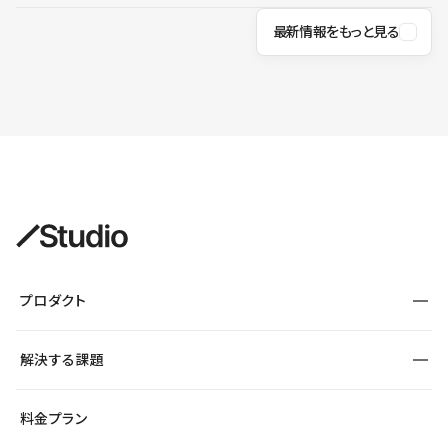
最新情報をもっと見る
プロダクト
構築
解決する課題
デザインエディタ
CMS
サイト種別から探す
料金プラン
コーポレートサイト
フォーム