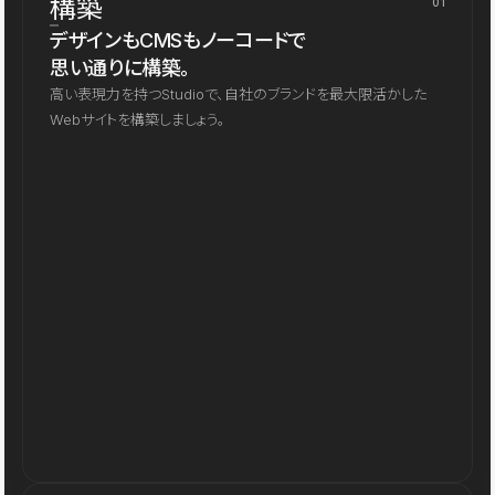
構築
01
デザインもCMSもノーコードで
思い通りに構築。
高い表現力を持つStudioで、自社のブランドを最大限活かした
Webサイトを構築しましょう。