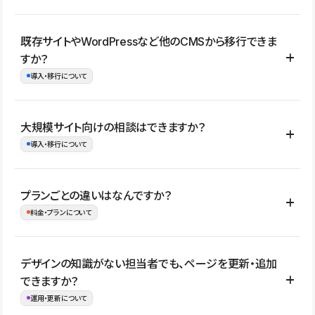
コーポレートサイト、サービスサイト、LP、採用サイト、ブロ
既存サイトやWordPressなど他のCMSから移行できま
グ・メディア、イベントサイト、店舗・商品紹介サイト、ポートフ
すか？
ォリオなど幅広く制作できます。
導入・移行について
制作事例はこちら
はい。既存サイトの構成やコンテンツ、URLを整理したうえで、
大規模サイト向けの相談はできますか？
Studio上に再構築する形で移行できます。 WordPressの場合は、
導入・移行について
XMLファイルを使って投稿記事や固定ページ、カテゴリー、タグな
どの一部データをStudio CMSへインポートできます。ただし、サ
はい。アクセス規模が大きいサイトや、複数部門での運用、権限管
プランごとの違いはなんですか？
イト全体のデザインや設定がそのまま移行されるわけではないた
理、セキュリティ確認、既存システムとの連携など、個別の要件が
料金・プランについて
め、移行後にページ構成やデザイン、CMS設計、URL・リダイレク
ある場合はご相談いただけます。サイトの規模や運用体制に応じ
ト設定などの確認が必要です。
て、適したプランや進め方をご案内します。要件が固まりきってい
公開ページ数、バージョン履歴の期間、CMS利用数の上限、権限
デザインの知識がない担当者でも、ページを更新・追加
ない段階でも、お問い合わせください。
管理の有無などがプランごとに異なります。詳しくは料金プランペ
できますか？
お問合せはこちら
ージをご覧ください。
運用・更新について
料金プランはこちら