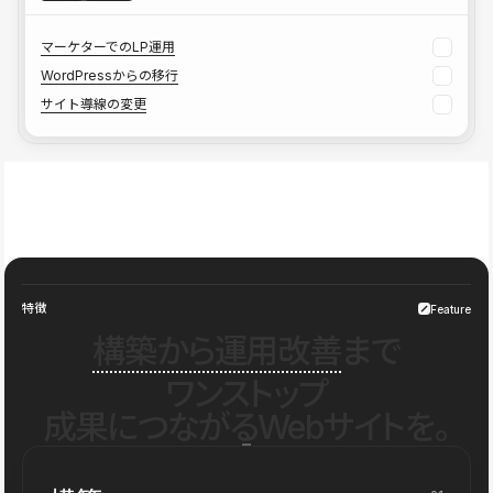
マーケターでのLP運用
WordPressからの移行
サイト導線の変更
特徴
Feature
構築から運用改善
まで
ワンストップ
成果につながるWebサイトを。