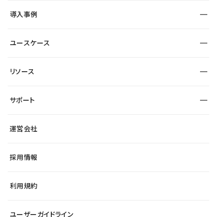
SEO
採用サイト
導入事例
運用
サービスサイト
サイト運用
事例インタビュー
業種から探す
ユースケース
セキュリティ
導入企業
宿泊・レジャー
大企業・エンタープライズ
ワークスペース
サイト制作事例
エンタメ
リソース
より自在に
制作会社
自治体
テンプレートを探す
Figma to Studio
広告代理店・コンサル
サポート
課題から探す
制作会社を探す
Lottie for Studio
スタートアップ
マーケターでのLP運用
総合窓口
サイト制作事例
アクセシビリティ
運営会社
飲食店
よくある質問
WordPressからの移行
ブログ
ヘルプセンター
小売・EC
サイト導線の変更
最新情報
採用情報
システムステータス
Studio Community
学習コンテンツ
利用規約
公式YouTube
全国ワークショップ
ユーザーガイドライン