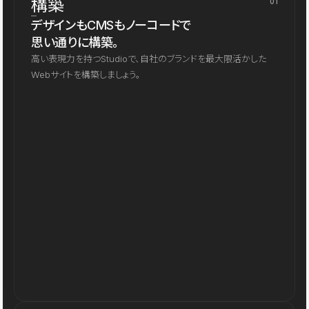
構築
01
デザインもCMSもノーコードで
思い通りに構築。
高い表現力を持つStudioで、自社のブランドを最大限活かした
Webサイトを構築しましょう。