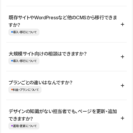
コーポレートサイト、サービスサイト、LP、採用サイト、ブロ
既存サイトやWordPressなど他のCMSから移行できま
グ・メディア、イベントサイト、店舗・商品紹介サイト、ポートフ
すか？
ォリオなど幅広く制作できます。
導入・移行について
制作事例はこちら
はい。既存サイトの構成やコンテンツ、URLを整理したうえで、
大規模サイト向けの相談はできますか？
Studio上に再構築する形で移行できます。 WordPressの場合は、
導入・移行について
XMLファイルを使って投稿記事や固定ページ、カテゴリー、タグな
どの一部データをStudio CMSへインポートできます。ただし、サ
はい。アクセス規模が大きいサイトや、複数部門での運用、権限管
プランごとの違いはなんですか？
イト全体のデザインや設定がそのまま移行されるわけではないた
理、セキュリティ確認、既存システムとの連携など、個別の要件が
料金・プランについて
め、移行後にページ構成やデザイン、CMS設計、URL・リダイレク
ある場合はご相談いただけます。サイトの規模や運用体制に応じ
ト設定などの確認が必要です。
て、適したプランや進め方をご案内します。要件が固まりきってい
公開ページ数、バージョン履歴の期間、CMS利用数の上限、権限
デザインの知識がない担当者でも、ページを更新・追加
ない段階でも、お問い合わせください。
管理の有無などがプランごとに異なります。詳しくは料金プランペ
できますか？
お問合せはこちら
ージをご覧ください。
運用・更新について
料金プランはこちら