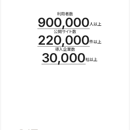
利用者数
900,000
人以上
公開サイト数
220,000
件以上
導入企業数
30,000
社以上