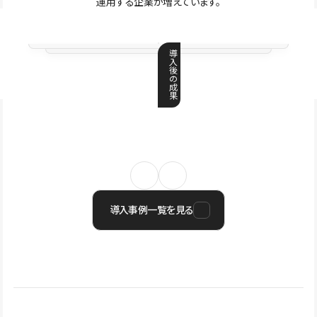
運用する企業が増えています。
導
入
後
の
成
果
導入事例一覧を見る