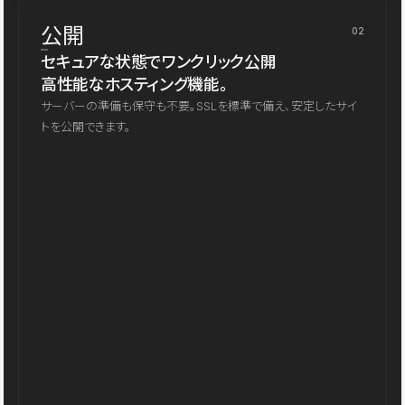
公開
02
セキュアな状態でワンクリック公開
高性能なホスティング機能。
サーバーの準備も保守も不要。SSLを標準で備え、安定したサイ
トを公開できます。