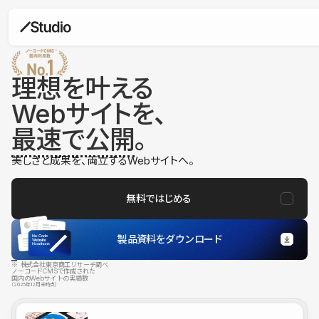
理想を叶える
Webサイトを、
最速で公開
。
美しさと成果を、両立するWebサイトへ。
無料ではじめる
製品資料をダウンロード
※ 株式会社東京商工リサーチ調べ
ノーコードCMSで作成された
国内のWebサイトの実績数
（2025年12月末時点）