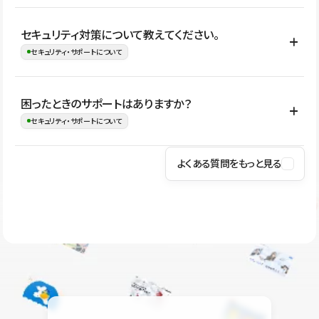
はい。CMSやコンポーネントを活用して更新範囲を設計しておく
セキュリティ対策について教えてください。
ことで、デザインを崩しにくい状態で運用できます。 さらにコン
セキュリティ・サポートについて
テンツ編集モードを使うと、編集できる範囲をテキスト・画像・ア
イコンなどに絞れるため、担当者ごとの見た目のばらつきを抑え
Studioでは、公開サイトやサービスを安全に利用できるよう、通信
困ったときのサポートはありますか？
ながらレイアウトに影響を与えずに更新作業を進めやすくなりま
の暗号化、データ保護、アクセス管理、脆弱性対策など、複数の観
セキュリティ・サポートについて
す。
点からセキュリティ対策を行っています。Studioで公開したサイト
はSSL/TLSによる通信暗号化に対応しており、悪質なスクリプトの
よくある質問をもっと見る
操作方法や機能については、ヘルプセンターでご確認いただけま
実行制限や、不正アクセス・攻撃への対策も実施しています。
す。編集、公開、CMS、フォーム、ドメイン設定など、目的に合
Studioのセキュリティ対策について
わせて記事を検索できます。有人サポート（チャット）は Mini プ
ラン以上のご契約プロジェクトでご利用いただけます。そのほか、
ユーザー同士で質問・相談できるコミュニティもご利用ください。
ヘルプセンターはこちら