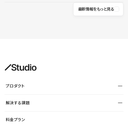
最新情報をもっと見る
プロダクト
構築
解決する課題
デザインエディタ
CMS
サイト種別から探す
料金プラン
コーポレートサイト
フォーム