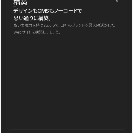
構築
01
デザインもCMSもノーコードで
思い通りに構築。
高い表現力を持つStudioで、自社のブランドを最大限活かした
Webサイトを構築しましょう。