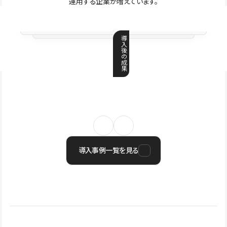
運用する企業が増えています。
導
入
後
の
成
果
導入事例一覧を見る