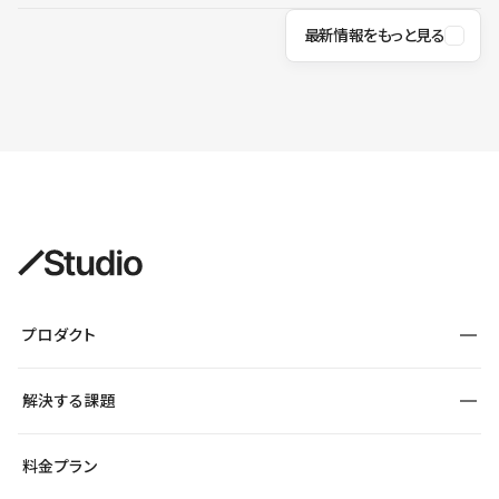
最新情報をもっと見る
プロダクト
構築
解決する課題
デザインエディタ
CMS
サイト種別から探す
料金プラン
コーポレートサイト
フォーム