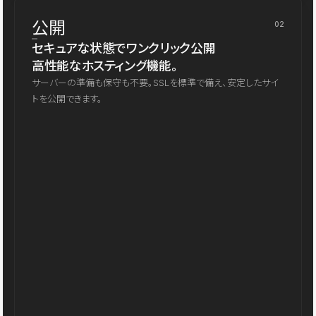
公開
02
セキュアな状態でワンクリック公開
高性能なホスティング機能。
サーバーの準備も保守も不要。SSLを標準で備え、安定したサイ
トを公開できます。