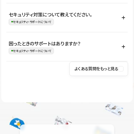
はい。CMSやコンポーネントを活用して更新範囲を設計しておく
セキュリティ対策について教えてください。
ことで、デザインを崩しにくい状態で運用できます。 さらにコン
セキュリティ・サポートについて
テンツ編集モードを使うと、編集できる範囲をテキスト・画像・ア
イコンなどに絞れるため、担当者ごとの見た目のばらつきを抑え
Studioでは、公開サイトやサービスを安全に利用できるよう、通信
困ったときのサポートはありますか？
ながらレイアウトに影響を与えずに更新作業を進めやすくなりま
の暗号化、データ保護、アクセス管理、脆弱性対策など、複数の観
セキュリティ・サポートについて
す。
点からセキュリティ対策を行っています。Studioで公開したサイト
はSSL/TLSによる通信暗号化に対応しており、悪質なスクリプトの
よくある質問をもっと見る
操作方法や機能については、ヘルプセンターでご確認いただけま
実行制限や、不正アクセス・攻撃への対策も実施しています。
す。編集、公開、CMS、フォーム、ドメイン設定など、目的に合
Studioのセキュリティ対策について
わせて記事を検索できます。有人サポート（チャット）は Mini プ
ラン以上のご契約プロジェクトでご利用いただけます。そのほか、
ユーザー同士で質問・相談できるコミュニティもご利用ください。
ヘルプセンターはこちら