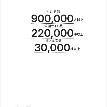
利用者数
900,000
人以上
公開サイト数
220,000
件以上
導入企業数
30,000
社以上