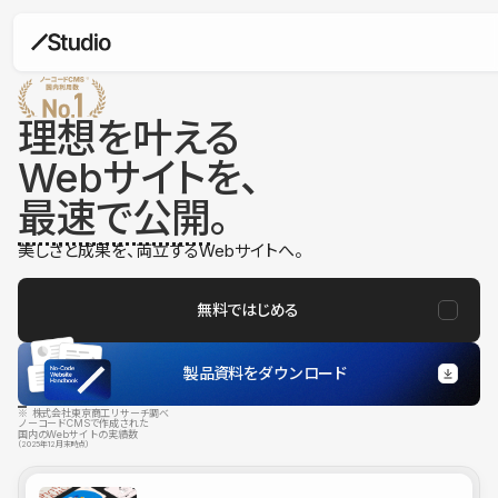
理想を叶える
Webサイトを、
最速で公開
。
美しさと成果を、両立するWebサイトへ。
無料ではじめる
製品資料をダウンロード
※ 株式会社東京商工リサーチ調べ
ノーコードCMSで作成された
国内のWebサイトの実績数
（2025年12月末時点）