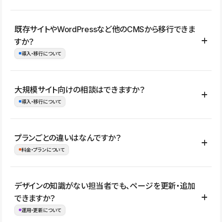
コーポレートサイト、サービスサイト、LP、採用サイト、ブロ
既存サイトやWordPressなど他のCMSから移行できま
グ・メディア、イベントサイト、店舗・商品紹介サイト、ポートフ
すか？
ォリオなど幅広く制作できます。
導入・移行について
制作事例はこちら
はい。既存サイトの構成やコンテンツ、URLを整理したうえで、
大規模サイト向けの相談はできますか？
Studio上に再構築する形で移行できます。 WordPressの場合は、
導入・移行について
XMLファイルを使って投稿記事や固定ページ、カテゴリー、タグな
どの一部データをStudio CMSへインポートできます。ただし、サ
はい。アクセス規模が大きいサイトや、複数部門での運用、権限管
プランごとの違いはなんですか？
イト全体のデザインや設定がそのまま移行されるわけではないた
理、セキュリティ確認、既存システムとの連携など、個別の要件が
料金・プランについて
め、移行後にページ構成やデザイン、CMS設計、URL・リダイレク
ある場合はご相談いただけます。サイトの規模や運用体制に応じ
ト設定などの確認が必要です。
て、適したプランや進め方をご案内します。要件が固まりきってい
公開ページ数、バージョン履歴の期間、CMS利用数の上限、権限
デザインの知識がない担当者でも、ページを更新・追加
ない段階でも、お問い合わせください。
管理の有無などがプランごとに異なります。詳しくは料金プランペ
できますか？
お問合せはこちら
ージをご覧ください。
運用・更新について
料金プランはこちら