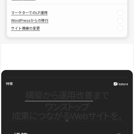
マーケターでのLP運用
WordPressからの移行
サイト導線の変更
特徴
Feature
構築から運用改善
まで
ワンストップ
成果につながるWebサイトを。