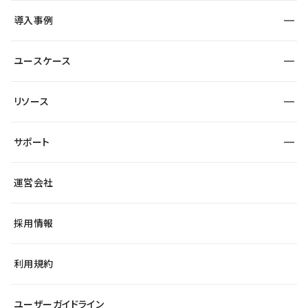
SEO
採用サイト
導入事例
運用
サービスサイト
サイト運用
事例インタビュー
業種から探す
ユースケース
セキュリティ
導入企業
宿泊・レジャー
大企業・エンタープライズ
ワークスペース
サイト制作事例
エンタメ
リソース
より自在に
制作会社
自治体
テンプレートを探す
Figma to Studio
広告代理店・コンサル
サポート
課題から探す
制作会社を探す
Lottie for Studio
スタートアップ
マーケターでのLP運用
総合窓口
サイト制作事例
アクセシビリティ
運営会社
飲食店
よくある質問
WordPressからの移行
ブログ
ヘルプセンター
小売・EC
サイト導線の変更
最新情報
採用情報
システムステータス
Studio Community
学習コンテンツ
利用規約
公式YouTube
全国ワークショップ
ユーザーガイドライン