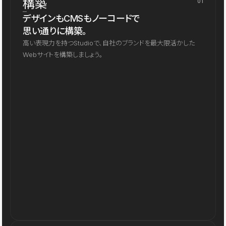
構築
01
デザインもCMSもノーコードで
思い通りに構築。
高い表現力を持つStudioで、自社のブランドを最大限活かした
Webサイトを構築しましょう。