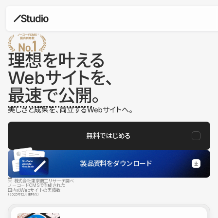
理想を叶える
Webサイトを、
最速で公開
。
美しさと成果を、両立するWebサイトへ。
無料ではじめる
製品資料をダウンロード
※ 株式会社東京商工リサーチ調べ
ノーコードCMSで作成された
国内のWebサイトの実績数
（2025年12月末時点）