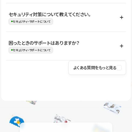
はい。CMSやコンポーネントを活用して更新範囲を設計しておく
セキュリティ対策について教えてください。
ことで、デザインを崩しにくい状態で運用できます。 さらにコン
セキュリティ・サポートについて
テンツ編集モードを使うと、編集できる範囲をテキスト・画像・ア
イコンなどに絞れるため、担当者ごとの見た目のばらつきを抑え
Studioでは、公開サイトやサービスを安全に利用できるよう、通信
困ったときのサポートはありますか？
ながらレイアウトに影響を与えずに更新作業を進めやすくなりま
の暗号化、データ保護、アクセス管理、脆弱性対策など、複数の観
セキュリティ・サポートについて
す。
点からセキュリティ対策を行っています。Studioで公開したサイト
はSSL/TLSによる通信暗号化に対応しており、悪質なスクリプトの
よくある質問をもっと見る
操作方法や機能については、ヘルプセンターでご確認いただけま
実行制限や、不正アクセス・攻撃への対策も実施しています。
す。編集、公開、CMS、フォーム、ドメイン設定など、目的に合
Studioのセキュリティ対策について
わせて記事を検索できます。有人サポート（チャット）は Mini プ
ラン以上のご契約プロジェクトでご利用いただけます。そのほか、
ユーザー同士で質問・相談できるコミュニティもご利用ください。
ヘルプセンターはこちら