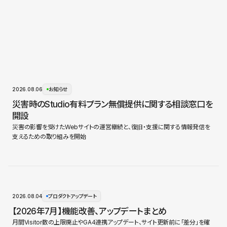
2026.08.06
お知らせ
災害時のStudio有料プラン無償提供に関する相談窓口を
開設
災害の影響を受けたWebサイトの運営継続と、復旧・支援に関する情報発信を
支えるための取り組みを開始
2026.08.04
プロダクトアップデート
【2026年7月】機能改善、アップデートまとめ
月間Visitor数の上限廃止やGA4連携アップデート、サイト更新前に「差分」を確