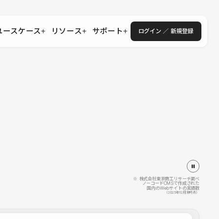
ユースケース
リソース
サポート
ログイン ／ 新規登録
・エンタープライズ
ス
相談窓口
学習コンテンツ
目的に沿ったサポートコンテンツを探す
 Store
Studio Academy
社
よくある質問
ートから始める
公式YouTubeの動画で学ぶ
採用
導入にあたってよくある質問を探す
理店・コンサル
o Showcase
全国ワークショップ
ヘルプセンター
を見る
基本操作を学ぶイベントを探す
トアップ
操作や機能に関するマニュアルを探す
 Community
セミナー
システムステータス
同士で繋がり知見を深める
技術向上に役立つイベントを探す
不具合・障害情報を確認する
 Experts
C
作会社を探す
※ 株式会社東京商工リサーチ調べ
ノーコードCMSで作成された
国内のWebサイトの実績数
 Blog
（2025年12月末時点）
見る
s New