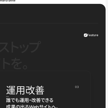
Feature
ストップ
トを。
運用改善
03
誰でも運用・改善できる
成果の出るWebサイトへ。