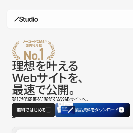
構築
デザインエディタ
コードを書かずにデザイン自体を自
在に
理想を叶える
CMS
Webサイトを、
柔軟なコンテンツ管理システム
最速で公開
。
フォーム
フォーム設置もノーコードで完結
美しさと成果を、両立するWebサイトへ。
SEO
検索エンジン向けの設定項目も充実
無料ではじめる
製品資料をダウンロード