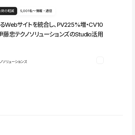
負荷の軽減
5,001名〜
情報・通信
るWebサイトを統合し、PV225%増・CV10
伊藤忠テクノソリューションズのStudio活用
ノソリューションズ