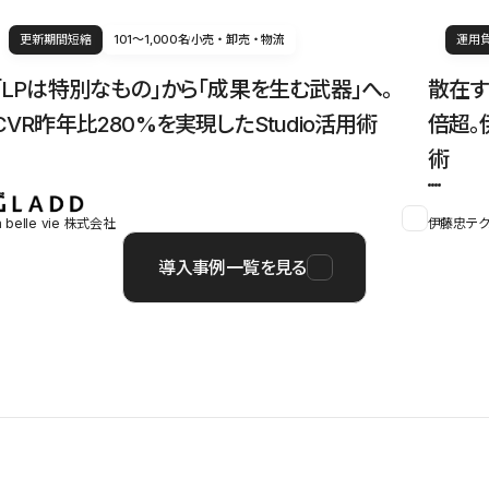
更新期間短縮
101〜1,000名
小売・卸売・物流
運用
「LPは特別なもの」から「成果を生む武器」へ。
散在す
CVR昨年比280%を実現したStudio活用術
倍超。
術
a belle vie 株式会社
伊藤忠テク
導入事例一覧を見る