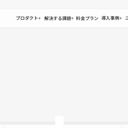
プロダクト
導入事例
解決する課題
料金プラン
運用
より自在に
事例インタビュー
大企業
リソー
お客様からの声をご紹介
サイト運用
Figma to Studio
Studio
制作会
導入企業
安心のバックアップや権限管理
デザインを一瞬でWebサイトに
テンプレ
様々な規模・業種の企業が
広告代
セキュリティ
Lottie for Studio
Studi
Studio Showcase
サイトの安全を守る仕組み
より豊かなアニメーション表現
制作事例
スター
Studioサイトギャラリー
ワークスペース
アクセシビリティ
Studio
複数プロジェクトを一括管理
Webサイトをすべての人に
飲食店
ユーザー
Studio
小売・E
Web制
Studio
ブログを
What'