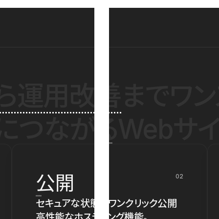
ら運用改善
までワン
につながるWebサイ
公開
02
セキュアな状態でワンクリック公開
高性能なホスティング機能。