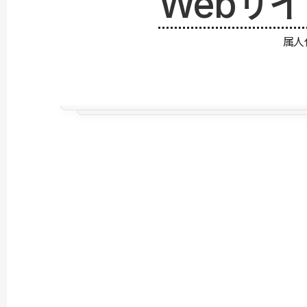
Webサ
属人