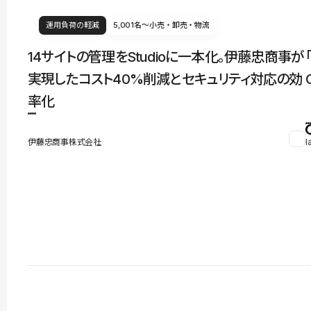
運用負荷の軽減
5,001名〜
小売・卸売・物流
14サイトの管理をStudioに一本化。伊藤忠商事が
実現したコスト40%削減とセキュリティ対応の効
率化
伊藤忠商事株式会社
l