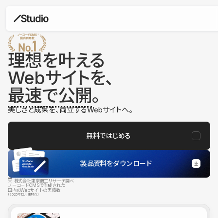
理想を叶える
Webサイトを、
最速で公開
。
美しさと成果を、両立するWebサイトへ。
無料ではじめる
製品資料をダウンロード
※ 株式会社東京商工リサーチ調べ
ノーコードCMSで作成された
国内のWebサイトの実績数
（2025年12月末時点）