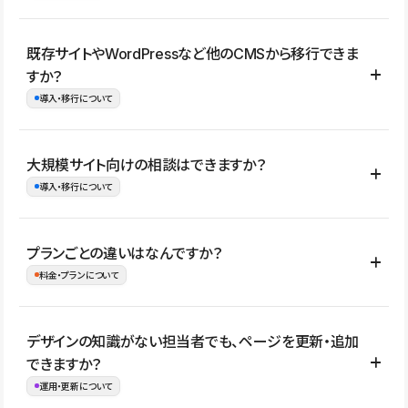
コーポレートサイト、サービスサイト、LP、採用サイト、ブロ
既存サイトやWordPressなど他のCMSから移行できま
グ・メディア、イベントサイト、店舗・商品紹介サイト、ポートフ
すか？
ォリオなど幅広く制作できます。
導入・移行について
制作事例はこちら
はい。既存サイトの構成やコンテンツ、URLを整理したうえで、
大規模サイト向けの相談はできますか？
Studio上に再構築する形で移行できます。 WordPressの場合は、
導入・移行について
XMLファイルを使って投稿記事や固定ページ、カテゴリー、タグな
どの一部データをStudio CMSへインポートできます。ただし、サ
はい。アクセス規模が大きいサイトや、複数部門での運用、権限管
プランごとの違いはなんですか？
イト全体のデザインや設定がそのまま移行されるわけではないた
理、セキュリティ確認、既存システムとの連携など、個別の要件が
料金・プランについて
め、移行後にページ構成やデザイン、CMS設計、URL・リダイレク
ある場合はご相談いただけます。サイトの規模や運用体制に応じ
ト設定などの確認が必要です。
て、適したプランや進め方をご案内します。要件が固まりきってい
公開ページ数、バージョン履歴の期間、CMS利用数の上限、権限
デザインの知識がない担当者でも、ページを更新・追加
ない段階でも、お問い合わせください。
管理の有無などがプランごとに異なります。詳しくは料金プランペ
できますか？
お問合せはこちら
ージをご覧ください。
運用・更新について
料金プランはこちら