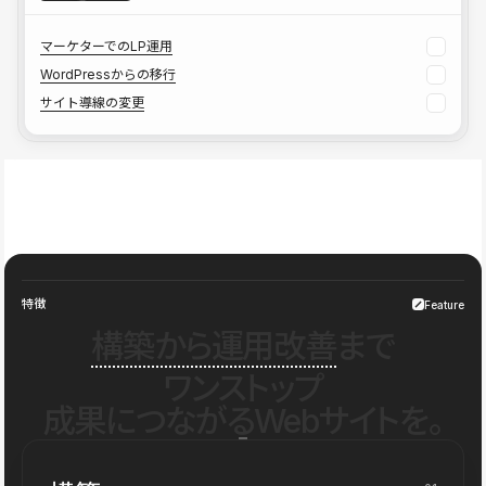
マーケターでのLP運用
WordPressからの移行
サイト導線の変更
特徴
Feature
構築から運用改善
まで
ワンストップ
成果につながるWebサイトを。