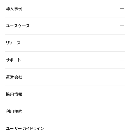
SEO
採用サイト
導入事例
運用
サービスサイト
サイト運用
事例インタビュー
業種から探す
ユースケース
セキュリティ
導入企業
宿泊・レジャー
大企業・エンタープライズ
ワークスペース
サイト制作事例
エンタメ
リソース
より自在に
制作会社
自治体
テンプレートを探す
Figma to Studio
広告代理店・コンサル
サポート
課題から探す
制作会社を探す
Lottie for Studio
スタートアップ
マーケターでのLP運用
総合窓口
サイト制作事例
アクセシビリティ
運営会社
飲食店
よくある質問
WordPressからの移行
ブログ
ヘルプセンター
小売・EC
サイト導線の変更
最新情報
採用情報
システムステータス
Studio Community
学習コンテンツ
利用規約
公式YouTube
全国ワークショップ
ユーザーガイドライン