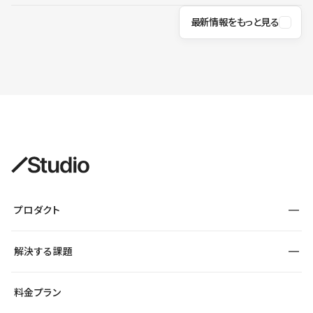
最新情報をもっと見る
プロダクト
構築
解決する課題
デザインエディタ
CMS
サイト種別から探す
料金プラン
コーポレートサイト
フォーム