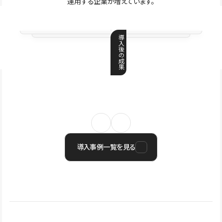
運用する企業が増えています。
導
入
後
の
成
果
導入事例一覧を見る