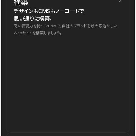
構築
01
デザインもCMSもノーコードで
思い通りに構築。
高い表現力を持つStudioで、自社のブランドを最大限活かした
Webサイトを構築しましょう。