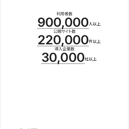
利用者数
900,000
人以上
公開サイト数
220,000
件以上
導入企業数
30,000
社以上