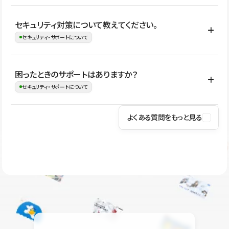
はい。CMSやコンポーネントを活用して更新範囲を設計しておく
セキュリティ対策について教えてください。
ことで、デザインを崩しにくい状態で運用できます。 さらにコン
セキュリティ・サポートについて
テンツ編集モードを使うと、編集できる範囲をテキスト・画像・ア
イコンなどに絞れるため、担当者ごとの見た目のばらつきを抑え
Studioでは、公開サイトやサービスを安全に利用できるよう、通信
困ったときのサポートはありますか？
ながらレイアウトに影響を与えずに更新作業を進めやすくなりま
の暗号化、データ保護、アクセス管理、脆弱性対策など、複数の観
セキュリティ・サポートについて
す。
点からセキュリティ対策を行っています。Studioで公開したサイト
はSSL/TLSによる通信暗号化に対応しており、悪質なスクリプトの
よくある質問をもっと見る
操作方法や機能については、ヘルプセンターでご確認いただけま
実行制限や、不正アクセス・攻撃への対策も実施しています。
す。編集、公開、CMS、フォーム、ドメイン設定など、目的に合
Studioのセキュリティ対策について
わせて記事を検索できます。有人サポート（チャット）は Mini プ
ラン以上のご契約プロジェクトでご利用いただけます。そのほか、
ユーザー同士で質問・相談できるコミュニティもご利用ください。
ヘルプセンターはこちら