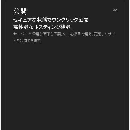
公開
02
セキュアな状態でワンクリック公開
高性能なホスティング機能。
サーバーの準備も保守も不要。SSLを標準で備え、安定したサイ
トを公開できます。