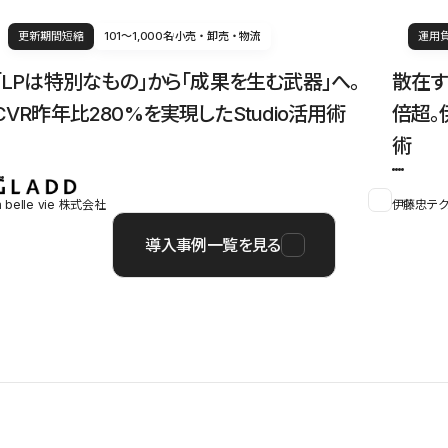
更新期間短縮
101〜1,000名
小売・卸売・物流
運用
「LPは特別なもの」から「成果を生む武器」へ。
散在す
CVR昨年比280%を実現したStudio活用術
倍超。
術
a belle vie 株式会社
伊藤忠テク
導入事例一覧を見る