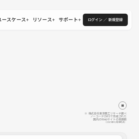
ユースケース
リソース
サポート
ログイン ／ 新規登録
・エンタープライズ
ス
相談窓口
学習コンテンツ
目的に沿ったサポートコンテンツを探す
 Store
Studio Academy
社
よくある質問
ートから始める
公式YouTubeの動画で学ぶ
採用
導入にあたってよくある質問を探す
理店・コンサル
o Showcase
全国ワークショップ
ヘルプセンター
を見る
基本操作を学ぶイベントを探す
トアップ
操作や機能に関するマニュアルを探す
 Community
セミナー
システムステータス
同士で繋がり知見を深める
技術向上に役立つイベントを探す
不具合・障害情報を確認する
 Experts
C
作会社を探す
※ 株式会社東京商工リサーチ調べ
ノーコードCMSで作成された
国内のWebサイトの実績数
 Blog
（2025年12月末時点）
見る
s New