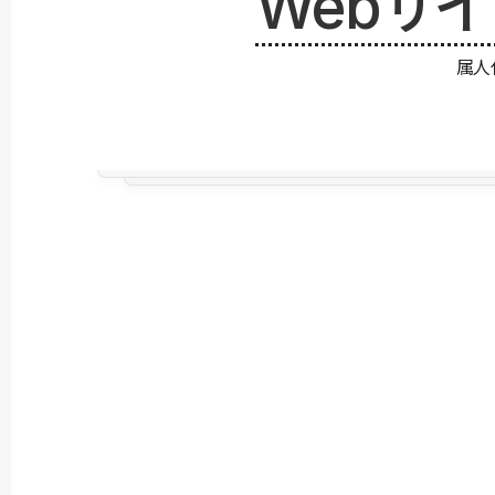
Webサ
属人