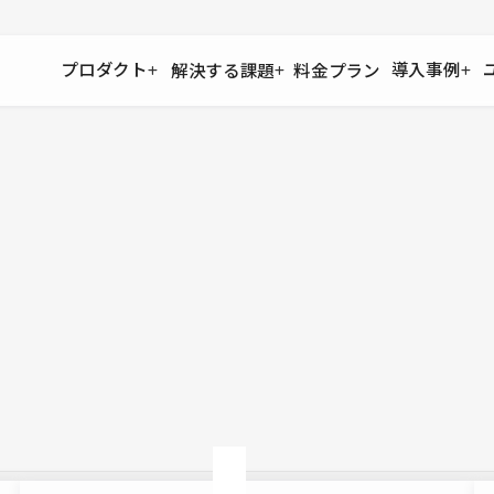
プロダクト
導入事例
解決する課題
料金プラン
運用
より自在に
事例インタビュー
大企業
リソー
お客様からの声をご紹介
サイト運用
Figma to Studio
Studio
制作会
導入企業
安心のバックアップや権限管理
デザインを一瞬でWebサイトに
テンプレ
様々な規模・業種の企業が
広告代
セキュリティ
Lottie for Studio
Studi
Studio Showcase
サイトの安全を守る仕組み
より豊かなアニメーション表現
制作事例
スター
Studioサイトギャラリー
ワークスペース
アクセシビリティ
Studio
複数プロジェクトを一括管理
Webサイトをすべての人に
飲食店
ユーザー
Studio
小売・E
Web制
Studio
ブログを
What'