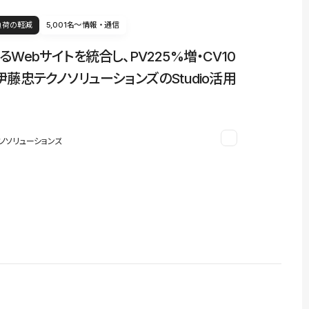
負荷の軽減
5,001名〜
情報・通信
るWebサイトを統合し、PV225%増・CV10
伊藤忠テクノソリューションズのStudio活用
ノソリューションズ