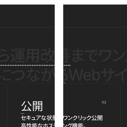
ら運用改善
までワン
につながるWebサイ
公開
02
セキュアな状態でワンクリック公開
高性能なホスティング機能。