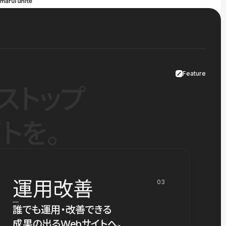
Feature
ストップ
トを。
運用改善
03
誰でも運用・改善できる
成果の出るWebサイトへ。