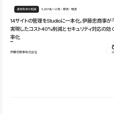
運用負荷の軽減
5,001名〜
小売・卸売・物流
14サイトの管理をStudioに一本化。伊藤忠商事が
実現したコスト40%削減とセキュリティ対応の効
率化
伊藤忠商事株式会社
l