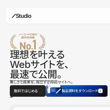
構築
デザインエディタ
コードを書かずにデザイン自体を自
在に
理想を叶える
CMS
Webサイトを、
柔軟なコンテンツ管理システム
最速で公開
。
フォーム
フォーム設置もノーコードで完結
美しさと成果を、両立するWebサイトへ。
SEO
検索エンジン向けの設定項目も充実
無料ではじめる
製品資料をダウンロード