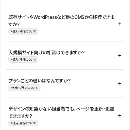
コーポレートサイト、サービスサイト、LP、採用サイト、ブロ
既存サイトやWordPressなど他のCMSから移行できま
グ・メディア、イベントサイト、店舗・商品紹介サイト、ポートフ
すか？
ォリオなど幅広く制作できます。
導入・移行について
制作事例はこちら
はい。既存サイトの構成やコンテンツ、URLを整理したうえで、
大規模サイト向けの相談はできますか？
Studio上に再構築する形で移行できます。 WordPressの場合は、
導入・移行について
XMLファイルを使って投稿記事や固定ページ、カテゴリー、タグな
どの一部データをStudio CMSへインポートできます。ただし、サ
はい。アクセス規模が大きいサイトや、複数部門での運用、権限管
プランごとの違いはなんですか？
イト全体のデザインや設定がそのまま移行されるわけではないた
理、セキュリティ確認、既存システムとの連携など、個別の要件が
料金・プランについて
め、移行後にページ構成やデザイン、CMS設計、URL・リダイレク
ある場合はご相談いただけます。サイトの規模や運用体制に応じ
ト設定などの確認が必要です。
て、適したプランや進め方をご案内します。要件が固まりきってい
公開ページ数、バージョン履歴の期間、CMS利用数の上限、権限
デザインの知識がない担当者でも、ページを更新・追加
ない段階でも、お問い合わせください。
管理の有無などがプランごとに異なります。詳しくは料金プランペ
できますか？
お問合せはこちら
ージをご覧ください。
運用・更新について
料金プランはこちら