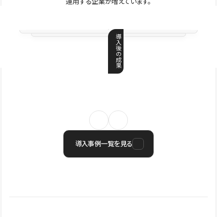
運用する企業が増えています。
導
入
後
の
成
果
導入事例一覧を見る