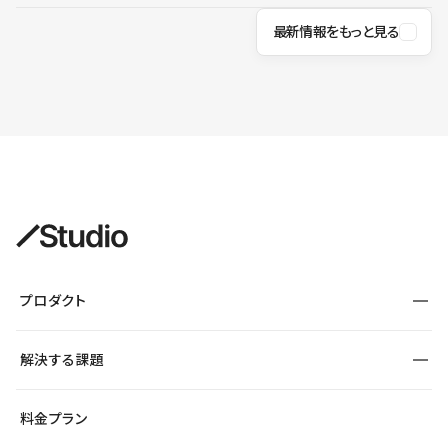
最新情報をもっと見る
プロダクト
構築
解決する課題
デザインエディタ
CMS
サイト種別から探す
料金プラン
コーポレートサイト
フォーム