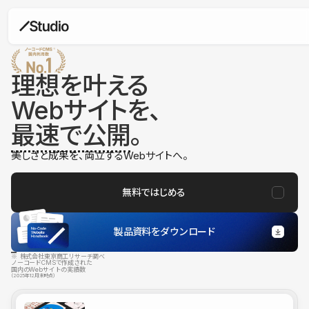
理想を叶える
Webサイトを、
最速で公開
。
美しさと成果を、両立するWebサイトへ。
無料ではじめる
製品資料をダウンロード
※ 株式会社東京商工リサーチ調べ
ノーコードCMSで作成された
国内のWebサイトの実績数
（2025年12月末時点）