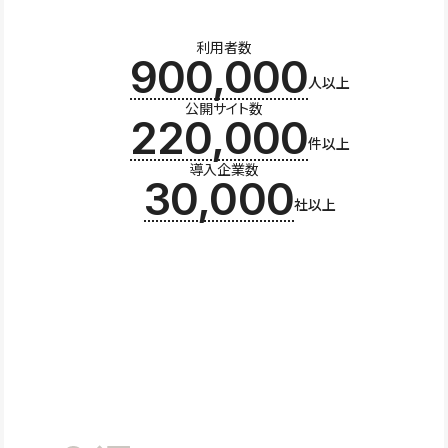
利用者数
900,000
人以上
公開サイト数
220,000
件以上
導入企業数
30,000
社以上