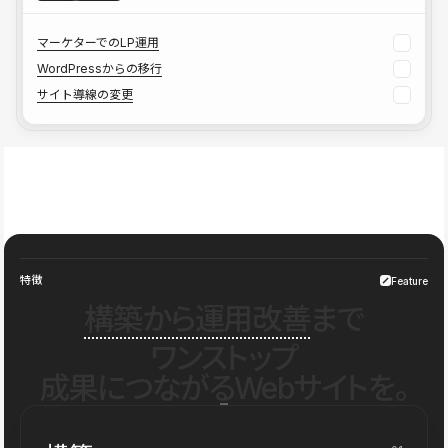
マーケターでのLP運用
WordPressからの移行
サイト導線の変更
特徴
Feature
構築から運用改善
まで
ワンストップ
成果につながるWebサイトを。