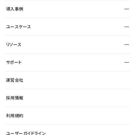
SEO
採用サイト
導入事例
運用
サービスサイト
サイト運用
事例インタビュー
業種から探す
ユースケース
セキュリティ
導入企業
宿泊・レジャー
大企業・エンタープライズ
ワークスペース
サイト制作事例
エンタメ
リソース
より自在に
制作会社
自治体
テンプレートを探す
Figma to Studio
広告代理店・コンサル
サポート
課題から探す
制作会社を探す
Lottie for Studio
スタートアップ
マーケターでのLP運用
総合窓口
サイト制作事例
アクセシビリティ
運営会社
飲食店
よくある質問
WordPressからの移行
ブログ
ヘルプセンター
小売・EC
サイト導線の変更
最新情報
採用情報
システムステータス
Studio Community
学習コンテンツ
利用規約
公式YouTube
全国ワークショップ
ユーザーガイドライン