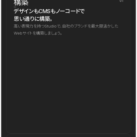
構築
01
デザインもCMSもノーコードで
思い通りに構築。
高い表現力を持つStudioで、自社のブランドを最大限活かした
Webサイトを構築しましょう。