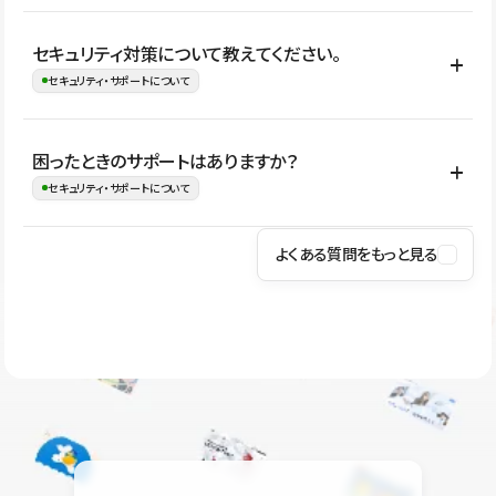
はい。CMSやコンポーネントを活用して更新範囲を設計しておく
セキュリティ対策について教えてください。
ことで、デザインを崩しにくい状態で運用できます。 さらにコン
セキュリティ・サポートについて
テンツ編集モードを使うと、編集できる範囲をテキスト・画像・ア
イコンなどに絞れるため、担当者ごとの見た目のばらつきを抑え
Studioでは、公開サイトやサービスを安全に利用できるよう、通信
困ったときのサポートはありますか？
ながらレイアウトに影響を与えずに更新作業を進めやすくなりま
の暗号化、データ保護、アクセス管理、脆弱性対策など、複数の観
セキュリティ・サポートについて
す。
点からセキュリティ対策を行っています。Studioで公開したサイト
はSSL/TLSによる通信暗号化に対応しており、悪質なスクリプトの
よくある質問をもっと見る
操作方法や機能については、ヘルプセンターでご確認いただけま
実行制限や、不正アクセス・攻撃への対策も実施しています。
す。編集、公開、CMS、フォーム、ドメイン設定など、目的に合
Studioのセキュリティ対策について
わせて記事を検索できます。有人サポート（チャット）は Mini プ
ラン以上のご契約プロジェクトでご利用いただけます。そのほか、
ユーザー同士で質問・相談できるコミュニティもご利用ください。
ヘルプセンターはこちら