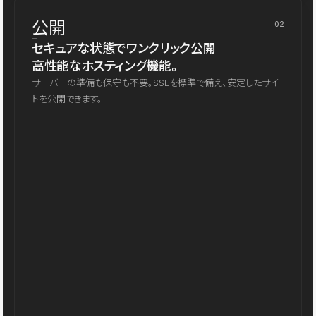
公開
02
セキュアな状態でワンクリック公開
高性能なホスティング機能。
サーバーの準備も保守も不要。SSLを標準で備え、安定したサイ
トを公開できます。