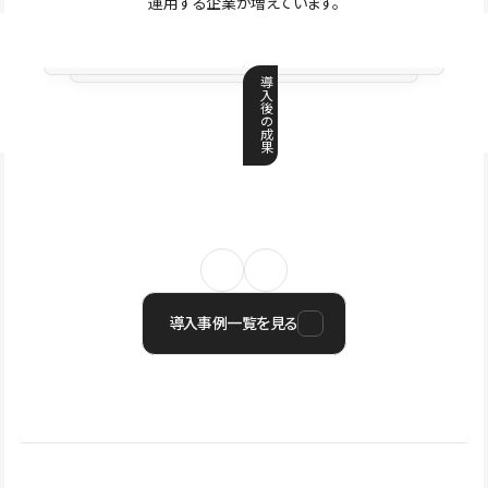
運用する企業が増えています。
導
入
後
の
成
果
導入事例一覧を見る