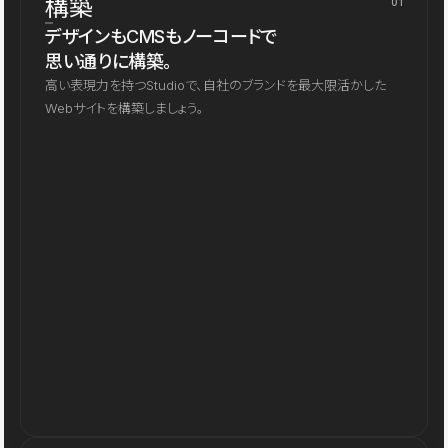
構築
01
デザインもCMSもノーコードで
思い通りに構築。
高い表現力を持つStudioで、自社のブランドを最大限活かした
Webサイトを構築しましょう。