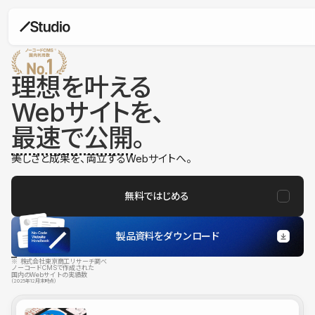
理想を叶える
Webサイトを、
最速で公開
。
美しさと成果を、両立するWebサイトへ。
無料ではじめる
製品資料をダウンロード
※ 株式会社東京商工リサーチ調べ
ノーコードCMSで作成された
国内のWebサイトの実績数
（2025年12月末時点）