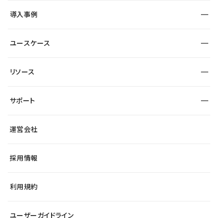
SEO
採用サイト
導入事例
運用
サービスサイト
サイト運用
事例インタビュー
業種から探す
ユースケース
セキュリティ
導入企業
宿泊・レジャー
大企業・エンタープライズ
ワークスペース
サイト制作事例
エンタメ
リソース
より自在に
制作会社
自治体
テンプレートを探す
Figma to Studio
広告代理店・コンサル
サポート
課題から探す
制作会社を探す
Lottie for Studio
スタートアップ
マーケターでのLP運用
総合窓口
サイト制作事例
アクセシビリティ
運営会社
飲食店
よくある質問
WordPressからの移行
ブログ
ヘルプセンター
小売・EC
サイト導線の変更
最新情報
採用情報
システムステータス
Studio Community
学習コンテンツ
利用規約
公式YouTube
全国ワークショップ
ユーザーガイドライン