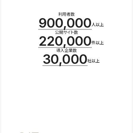
利用者数
900,000
人以上
公開サイト数
220,000
件以上
導入企業数
30,000
社以上