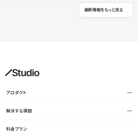
最新情報をもっと見る
プロダクト
構築
解決する課題
デザインエディタ
CMS
サイト種別から探す
料金プラン
コーポレートサイト
フォーム