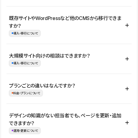
コーポレートサイト、サービスサイト、LP、採用サイト、ブロ
既存サイトやWordPressなど他のCMSから移行できま
グ・メディア、イベントサイト、店舗・商品紹介サイト、ポートフ
すか？
ォリオなど幅広く制作できます。
導入・移行について
制作事例はこちら
はい。既存サイトの構成やコンテンツ、URLを整理したうえで、
大規模サイト向けの相談はできますか？
Studio上に再構築する形で移行できます。 WordPressの場合は、
導入・移行について
XMLファイルを使って投稿記事や固定ページ、カテゴリー、タグな
どの一部データをStudio CMSへインポートできます。ただし、サ
はい。アクセス規模が大きいサイトや、複数部門での運用、権限管
プランごとの違いはなんですか？
イト全体のデザインや設定がそのまま移行されるわけではないた
理、セキュリティ確認、既存システムとの連携など、個別の要件が
料金・プランについて
め、移行後にページ構成やデザイン、CMS設計、URL・リダイレク
ある場合はご相談いただけます。サイトの規模や運用体制に応じ
ト設定などの確認が必要です。
て、適したプランや進め方をご案内します。要件が固まりきってい
公開ページ数、バージョン履歴の期間、CMS利用数の上限、権限
デザインの知識がない担当者でも、ページを更新・追加
ない段階でも、お問い合わせください。
管理の有無などがプランごとに異なります。詳しくは料金プランペ
できますか？
お問合せはこちら
ージをご覧ください。
運用・更新について
料金プランはこちら