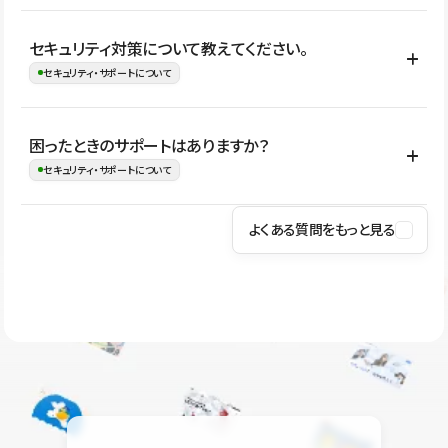
はい。CMSやコンポーネントを活用して更新範囲を設計しておく
セキュリティ対策について教えてください。
ことで、デザインを崩しにくい状態で運用できます。 さらにコン
セキュリティ・サポートについて
テンツ編集モードを使うと、編集できる範囲をテキスト・画像・ア
イコンなどに絞れるため、担当者ごとの見た目のばらつきを抑え
Studioでは、公開サイトやサービスを安全に利用できるよう、通信
困ったときのサポートはありますか？
ながらレイアウトに影響を与えずに更新作業を進めやすくなりま
の暗号化、データ保護、アクセス管理、脆弱性対策など、複数の観
セキュリティ・サポートについて
す。
点からセキュリティ対策を行っています。Studioで公開したサイト
はSSL/TLSによる通信暗号化に対応しており、悪質なスクリプトの
よくある質問をもっと見る
操作方法や機能については、ヘルプセンターでご確認いただけま
実行制限や、不正アクセス・攻撃への対策も実施しています。
す。編集、公開、CMS、フォーム、ドメイン設定など、目的に合
Studioのセキュリティ対策について
わせて記事を検索できます。有人サポート（チャット）は Mini プ
ラン以上のご契約プロジェクトでご利用いただけます。そのほか、
ユーザー同士で質問・相談できるコミュニティもご利用ください。
ヘルプセンターはこちら