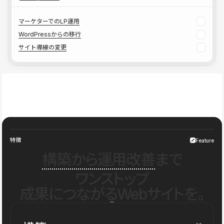
マーケターでのLP運用
WordPressからの移行
サイト導線の変更
特徴
Feature
構築から運用改善
まで
ワンストップ
成果につながるWebサイトを。