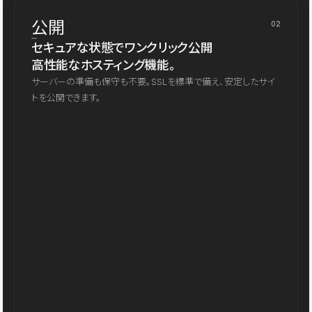
公開
02
セキュアな状態でワンクリック公開
高性能なホスティング機能。
サーバーの準備も保守も不要。SSLを標準で備え、安定したサイ
トを公開できます。