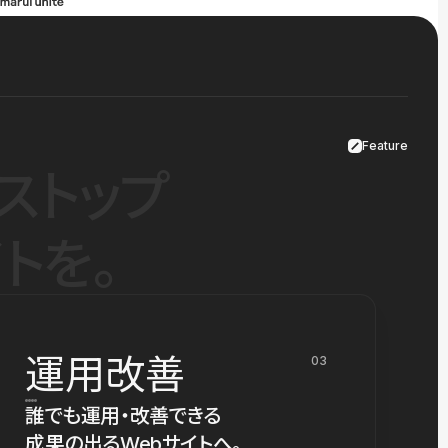
Feature
ストップ
トを。
運用改善
03
誰でも運用・改善できる
成果の出るWebサイトへ。