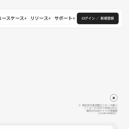
ユースケース
リソース
サポート
ログイン ／ 新規登録
・エンタープライズ
ス
相談窓口
学習コンテンツ
目的に沿ったサポートコンテンツを探す
 Store
Studio Academy
社
よくある質問
ートから始める
公式YouTubeの動画で学ぶ
採用
導入にあたってよくある質問を探す
理店・コンサル
o Showcase
全国ワークショップ
ヘルプセンター
を見る
基本操作を学ぶイベントを探す
トアップ
操作や機能に関するマニュアルを探す
 Community
セミナー
システムステータス
同士で繋がり知見を深める
技術向上に役立つイベントを探す
不具合・障害情報を確認する
 Experts
C
作会社を探す
※ 株式会社東京商工リサーチ調べ
ノーコードCMSで作成された
国内のWebサイトの実績数
 Blog
（2025年12月末時点）
見る
s New