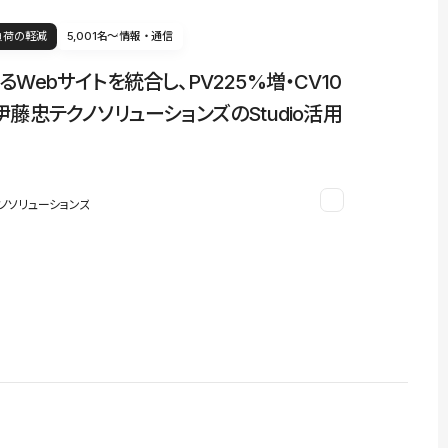
負荷の軽減
5,001名〜
情報・通信
るWebサイトを統合し、PV225%増・CV10
伊藤忠テクノソリューションズのStudio活用
ノソリューションズ