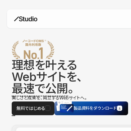
構築
デザインエディタ
コードを書かずにデザイン自体を自
在に
理想を叶える
CMS
Webサイトを、
柔軟なコンテンツ管理システム
最速で公開
。
フォーム
フォーム設置もノーコードで完結
美しさと成果を、両立するWebサイトへ。
SEO
検索エンジン向けの設定項目も充実
無料ではじめる
製品資料をダウンロード