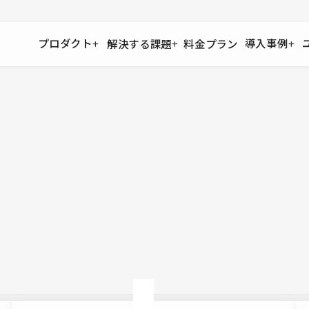
プロダクト
導入事例
解決する課題
料金プラン
運用
より自在に
事例インタビュー
大企業
リソー
お客様からの声をご紹介
サイト運用
Figma to Studio
Studio
制作会
導入企業
安心のバックアップや権限管理
デザインを一瞬でWebサイトに
テンプレ
様々な規模・業種の企業が
広告代
セキュリティ
Lottie for Studio
Studi
Studio Showcase
サイトの安全を守る仕組み
より豊かなアニメーション表現
制作事例
スター
Studioサイトギャラリー
ワークスペース
アクセシビリティ
Studio
複数プロジェクトを一括管理
Webサイトをすべての人に
飲食店
ユーザー
Studio
小売・E
Web制
Studio
ブログを
What'