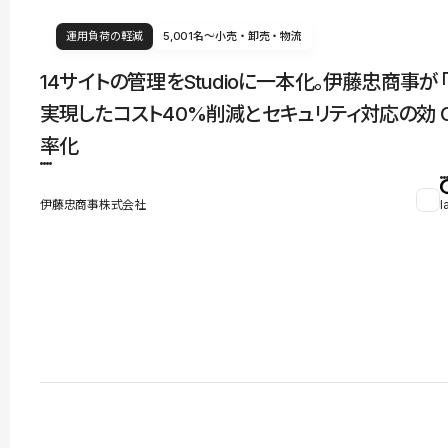
運用負荷の軽減
5,001名〜
小売・卸売・物流
14サイトの管理をStudioに一本化。伊藤忠商事が
実現したコスト40%削減とセキュリティ対応の効
率化
伊藤忠商事株式会社
l