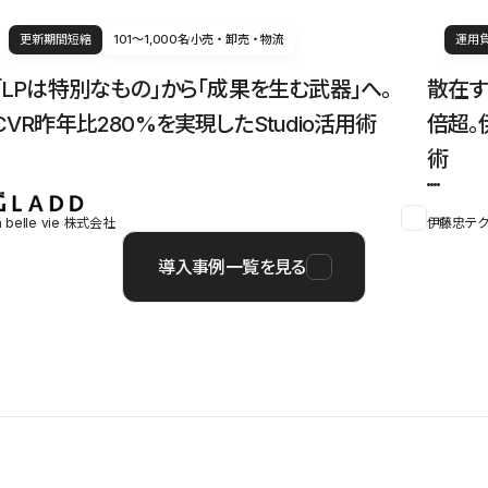
更新期間短縮
101〜1,000名
小売・卸売・物流
運用
「LPは特別なもの」から「成果を生む武器」へ。
散在す
CVR昨年比280%を実現したStudio活用術
倍超。
術
a belle vie 株式会社
伊藤忠テク
導入事例一覧を見る