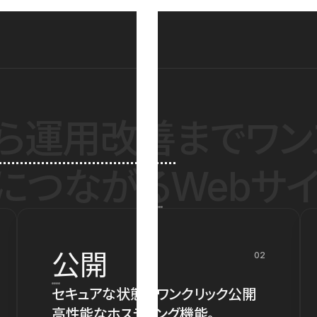
ら運用改善
までワン
につながるWebサイ
公開
02
セキュアな状態でワンクリック公開
高性能なホスティング機能。