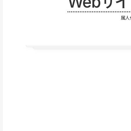
Webサ
属人