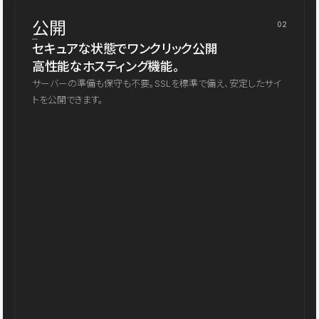
公開
02
セキュアな状態でワンクリック公開
高性能なホスティング機能。
サーバーの準備も保守も不要。SSLを標準で備え、安定したサイ
トを公開できます。