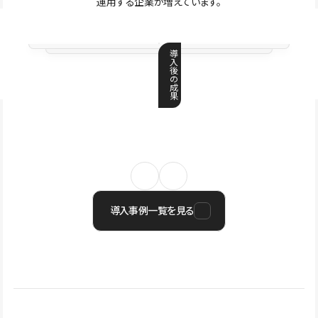
運用する企業が増えています。
導
入
後
の
成
果
導入事例一覧を見る