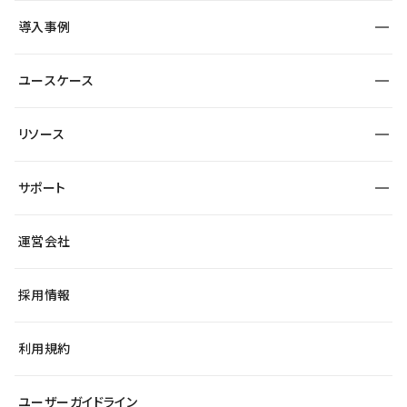
SEO
採用サイト
導入事例
運用
サービスサイト
サイト運用
事例インタビュー
業種から探す
ユースケース
セキュリティ
導入企業
宿泊・レジャー
大企業・エンタープライズ
ワークスペース
サイト制作事例
エンタメ
リソース
より自在に
制作会社
自治体
テンプレートを探す
Figma to Studio
広告代理店・コンサル
サポート
課題から探す
制作会社を探す
Lottie for Studio
スタートアップ
マーケターでのLP運用
総合窓口
サイト制作事例
アクセシビリティ
運営会社
飲食店
よくある質問
WordPressからの移行
ブログ
ヘルプセンター
小売・EC
サイト導線の変更
最新情報
採用情報
システムステータス
Studio Community
学習コンテンツ
利用規約
公式YouTube
全国ワークショップ
ユーザーガイドライン