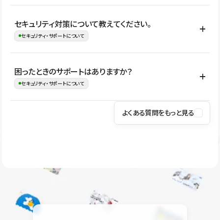
はい。CMSやコンポーネントを活用して更新範囲を設計しておく
セキュリティ対策について教えてください。
ことで、デザインを崩しにくい状態で運用できます。 さらにコン
セキュリティ・サポートについて
テンツ編集モードを使うと、編集できる範囲をテキスト・画像・ア
イコンなどに絞れるため、担当者ごとの見た目のばらつきを抑え
Studioでは、公開サイトやサービスを安全に利用できるよう、通信
困ったときのサポートはありますか？
ながらレイアウトに影響を与えずに更新作業を進めやすくなりま
の暗号化、データ保護、アクセス管理、脆弱性対策など、複数の観
セキュリティ・サポートについて
す。
点からセキュリティ対策を行っています。Studioで公開したサイト
はSSL/TLSによる通信暗号化に対応しており、悪質なスクリプトの
よくある質問をもっと見る
操作方法や機能については、ヘルプセンターでご確認いただけま
実行制限や、不正アクセス・攻撃への対策も実施しています。
す。編集、公開、CMS、フォーム、ドメイン設定など、目的に合
Studioのセキュリティ対策について
わせて記事を検索できます。有人サポート（チャット）は Mini プ
ラン以上のご契約プロジェクトでご利用いただけます。そのほか、
ユーザー同士で質問・相談できるコミュニティもご利用ください。
ヘルプセンターはこちら