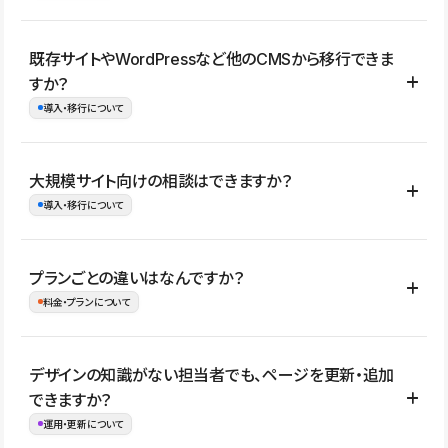
コーポレートサイト、サービスサイト、LP、採用サイト、ブロ
既存サイトやWordPressなど他のCMSから移行できま
グ・メディア、イベントサイト、店舗・商品紹介サイト、ポートフ
すか？
ォリオなど幅広く制作できます。
導入・移行について
制作事例はこちら
はい。既存サイトの構成やコンテンツ、URLを整理したうえで、
大規模サイト向けの相談はできますか？
Studio上に再構築する形で移行できます。 WordPressの場合は、
導入・移行について
XMLファイルを使って投稿記事や固定ページ、カテゴリー、タグな
どの一部データをStudio CMSへインポートできます。ただし、サ
はい。アクセス規模が大きいサイトや、複数部門での運用、権限管
プランごとの違いはなんですか？
イト全体のデザインや設定がそのまま移行されるわけではないた
理、セキュリティ確認、既存システムとの連携など、個別の要件が
料金・プランについて
め、移行後にページ構成やデザイン、CMS設計、URL・リダイレク
ある場合はご相談いただけます。サイトの規模や運用体制に応じ
ト設定などの確認が必要です。
て、適したプランや進め方をご案内します。要件が固まりきってい
公開ページ数、バージョン履歴の期間、CMS利用数の上限、権限
デザインの知識がない担当者でも、ページを更新・追加
ない段階でも、お問い合わせください。
管理の有無などがプランごとに異なります。詳しくは料金プランペ
できますか？
お問合せはこちら
ージをご覧ください。
運用・更新について
料金プランはこちら