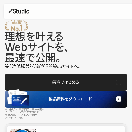
理想を叶える
Webサイトを、
最速で公開
。
美しさと成果を、両立するWebサイトへ。
無料ではじめる
製品資料をダウンロード
※ 株式会社東京商工リサーチ調べ
ノーコードCMSで作成された
国内のWebサイトの実績数
（2025年12月末時点）