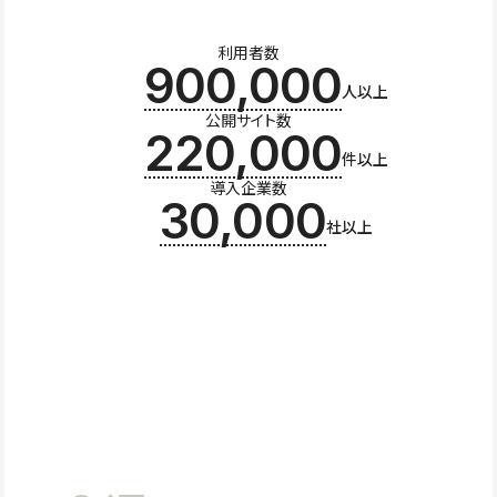
利用者数
900,000
人以上
公開サイト数
220,000
件以上
導入企業数
30,000
社以上