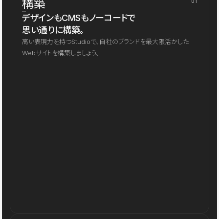
構築
01
デザインもCMSもノーコードで
思い通りに構築。
高い表現力を持つStudioで、自社のブランドを最大限活かした
Webサイトを構築しましょう。