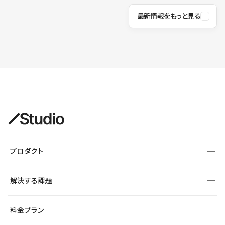
最新情報をもっと見る
プロダクト
構築
解決する課題
デザインエディタ
CMS
サイト種別から探す
料金プラン
コーポレートサイト
フォーム