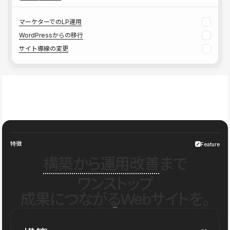
マーケターでのLP運用
WordPressからの移行
サイト導線の変更
特徴
Feature
構築から運用改善
まで
ワンストップ
成果につながるWebサイトを。