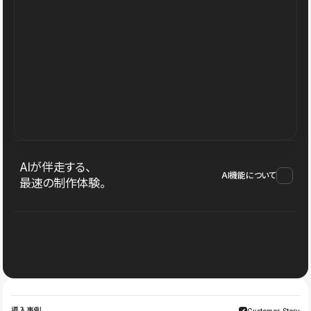
AIが伴走する、
AI機能について
最速の制作体験。
導入事例
Customer Story