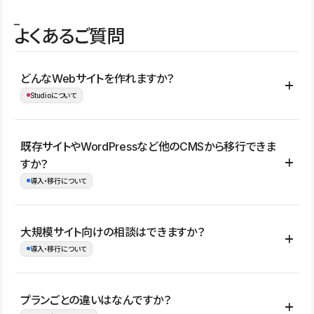
よくあるご質問
どんなWebサイトを作れますか？
Studioについて
コーポレートサイト、サービスサイト、LP、採用サイト、ブロ
既存サイトやWordPressなど他のCMSから移行できま
グ・メディア、イベントサイト、店舗・商品紹介サイト、ポートフ
すか？
ォリオなど幅広く制作できます。
導入・移行について
制作事例はこちら
はい。既存サイトの構成やコンテンツ、URLを整理したうえで、
大規模サイト向けの相談はできますか？
Studio上に再構築する形で移行できます。 WordPressの場合は、
導入・移行について
XMLファイルを使って投稿記事や固定ページ、カテゴリー、タグな
どの一部データをStudio CMSへインポートできます。ただし、サ
はい。アクセス規模が大きいサイトや、複数部門での運用、権限管
プランごとの違いはなんですか？
イト全体のデザインや設定がそのまま移行されるわけではないた