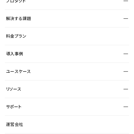
プロダクト
構築
解決する課題
デザインエディタ
CMS
サイト種別から探す
料金プラン
コーポレートサイト
フォーム
SEO
採用サイト
導入事例
運用
サービスサイト
サイト運用
事例インタビュー
業種から探す
ユースケース
セキュリティ
導入企業
宿泊・レジャー
大企業・エンタープライズ
ワークスペース
サイト制作事例
エンタメ
リソース
より自在に
制作会社
自治体
テンプレートを探す
Figma to Studio
広告代理店・コンサル
サポート
課題から探す
制作会社を探す
Lottie for Studio
スタートアップ
マーケターでのLP運用
総合窓口
サイト制作事例
アクセシビリティ
運営会社
飲食店
よくある質問
WordPressからの移行
ブログ