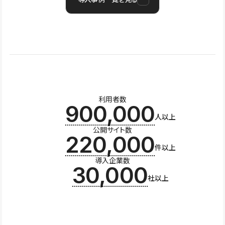
利用者数
900,000
人以上
公開サイト数
220,000
件以上
導入企業数
30,000
社以上