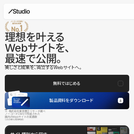
理想を叶える
Webサイトを、
最速で公開
。
美しさと成果を、両立するWebサイトへ。
無料ではじめる
製品資料をダウンロード
※ 株式会社東京商工リサーチ調べ
ノーコードCMSで作成された
国内のWebサイトの実績数
（2025年12月末時点）