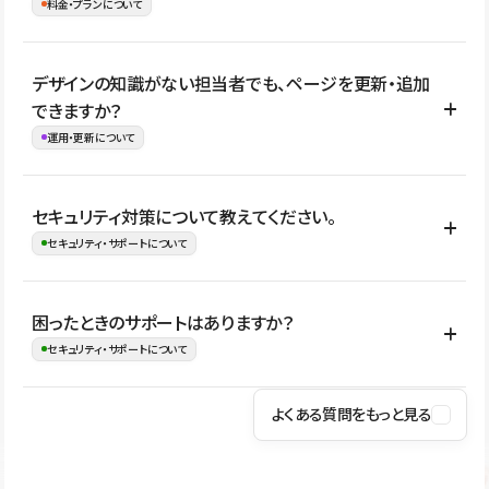
理、セキュリティ確認、既存システムとの連携など、個別の要件が
料金・プランについて
め、移行後にページ構成やデザイン、CMS設計、URL・リダイレク
ある場合はご相談いただけます。サイトの規模や運用体制に応じ
ト設定などの確認が必要です。
て、適したプランや進め方をご案内します。要件が固まりきってい
公開ページ数、バージョン履歴の期間、CMS利用数の上限、権限
デザインの知識がない担当者でも、ページを更新・追加
ない段階でも、お問い合わせください。
管理の有無などがプランごとに異なります。詳しくは料金プランペ
できますか？
お問合せはこちら
ージをご覧ください。
運用・更新について
料金プランはこちら
はい。CMSやコンポーネントを活用して更新範囲を設計しておく
セキュリティ対策について教えてください。
ことで、デザインを崩しにくい状態で運用できます。 さらにコン
セキュリティ・サポートについて
テンツ編集モードを使うと、編集できる範囲をテキスト・画像・ア
イコンなどに絞れるため、担当者ごとの見た目のばらつきを抑え
Studioでは、公開サイトやサービスを安全に利用できるよう、通信
困ったときのサポートはありますか？
ながらレイアウトに影響を与えずに更新作業を進めやすくなりま
の暗号化、データ保護、アクセス管理、脆弱性対策など、複数の観
セキュリティ・サポートについて
す。
点からセキュリティ対策を行っています。Studioで公開したサイト
はSSL/TLSによる通信暗号化に対応しており、悪質なスクリプトの
よくある質問をもっと見る
操作方法や機能については、ヘルプセンターでご確認いただけま
実行制限や、不正アクセス・攻撃への対策も実施しています。
す。編集、公開、CMS、フォーム、ドメイン設定など、目的に合
Studioのセキュリティ対策について
わせて記事を検索できます。有人サポート（チャット）は Mini プ