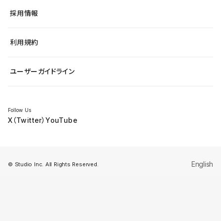
ヘルプセンター
小売・EC
サイト導線の変更
最新情報
採用情報
システムステータス
Studio Community
学習コンテンツ
利用規約
公式YouTube
全国ワークショップ
ユーザーガイドライン
セミナー
Follow Us
X（Twitter）
YouTube
English
© Studio Inc. All Rights Reserved.