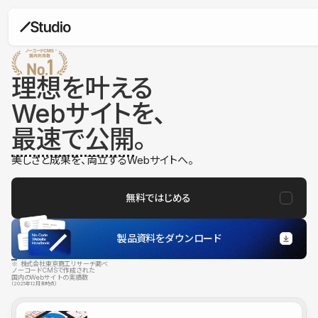
理想を叶える
Webサイトを、
最速で公開
。
美しさと成果を、両立するWebサイトへ。
無料ではじめる
製品資料をダウンロード
※ 株式会社東京商工リサーチ調べ
ノーコードCMSで作成された
国内のWebサイトの実績数
（2025年12月末時点）