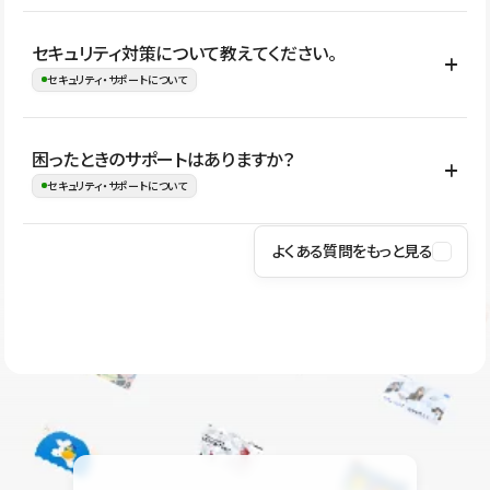
はい。CMSやコンポーネントを活用して更新範囲を設計しておく
セキュリティ対策について教えてください。
ことで、デザインを崩しにくい状態で運用できます。 さらにコン
セキュリティ・サポートについて
テンツ編集モードを使うと、編集できる範囲をテキスト・画像・ア
イコンなどに絞れるため、担当者ごとの見た目のばらつきを抑え
Studioでは、公開サイトやサービスを安全に利用できるよう、通信
困ったときのサポートはありますか？
ながらレイアウトに影響を与えずに更新作業を進めやすくなりま
の暗号化、データ保護、アクセス管理、脆弱性対策など、複数の観
セキュリティ・サポートについて
す。
点からセキュリティ対策を行っています。Studioで公開したサイト
はSSL/TLSによる通信暗号化に対応しており、悪質なスクリプトの
よくある質問をもっと見る
操作方法や機能については、ヘルプセンターでご確認いただけま
実行制限や、不正アクセス・攻撃への対策も実施しています。
す。編集、公開、CMS、フォーム、ドメイン設定など、目的に合
Studioのセキュリティ対策について
わせて記事を検索できます。有人サポート（チャット）は Mini プ
ラン以上のご契約プロジェクトでご利用いただけます。そのほか、
ユーザー同士で質問・相談できるコミュニティもご利用ください。
ヘルプセンターはこちら