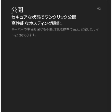
公開
02
セキュアな状態でワンクリック公開
高性能なホスティング機能。
サーバーの準備も保守も不要。SSLを標準で備え、安定したサイ
トを公開できます。