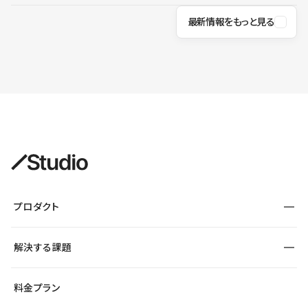
最新情報をもっと見る
プロダクト
構築
解決する課題
デザインエディタ
CMS
サイト種別から探す
料金プラン
コーポレートサイト
フォーム