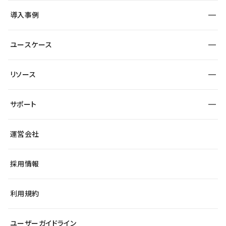
SEO
採用サイト
導入事例
運用
サービスサイト
サイト運用
事例インタビュー
業種から探す
ユースケース
セキュリティ
導入企業
宿泊・レジャー
大企業・エンタープライズ
ワークスペース
サイト制作事例
エンタメ
リソース
より自在に
制作会社
自治体
テンプレートを探す
Figma to Studio
広告代理店・コンサル
サポート
課題から探す
制作会社を探す
Lottie for Studio
スタートアップ
マーケターでのLP運用
総合窓口
サイト制作事例
アクセシビリティ
運営会社
飲食店
よくある質問
WordPressからの移行
ブログ
ヘルプセンター
小売・EC
サイト導線の変更
最新情報
採用情報
システムステータス
Studio Community
学習コンテンツ
利用規約
公式YouTube
全国ワークショップ
ユーザーガイドライン