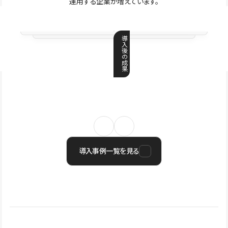
運用する企業が増えています。
導
入
後
の
成
果
導入事例一覧を見る