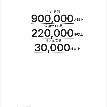
利用者数
900,000
人以上
公開サイト数
220,000
件以上
導入企業数
30,000
社以上