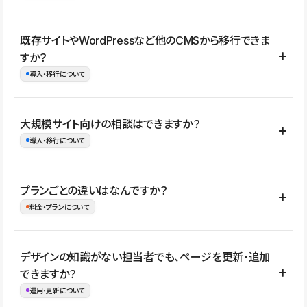
コーポレートサイト、サービスサイト、LP、採用サイト、ブロ
既存サイトやWordPressなど他のCMSから移行できま
グ・メディア、イベントサイト、店舗・商品紹介サイト、ポートフ
すか？
ォリオなど幅広く制作できます。
導入・移行について
制作事例はこちら
はい。既存サイトの構成やコンテンツ、URLを整理したうえで、
大規模サイト向けの相談はできますか？
Studio上に再構築する形で移行できます。 WordPressの場合は、
導入・移行について
XMLファイルを使って投稿記事や固定ページ、カテゴリー、タグな
どの一部データをStudio CMSへインポートできます。ただし、サ
はい。アクセス規模が大きいサイトや、複数部門での運用、権限管
プランごとの違いはなんですか？
イト全体のデザインや設定がそのまま移行されるわけではないた
理、セキュリティ確認、既存システムとの連携など、個別の要件が
料金・プランについて
め、移行後にページ構成やデザイン、CMS設計、URL・リダイレク
ある場合はご相談いただけます。サイトの規模や運用体制に応じ
ト設定などの確認が必要です。
て、適したプランや進め方をご案内します。要件が固まりきってい
公開ページ数、バージョン履歴の期間、CMS利用数の上限、権限
デザインの知識がない担当者でも、ページを更新・追加
ない段階でも、お問い合わせください。
管理の有無などがプランごとに異なります。詳しくは料金プランペ
できますか？
お問合せはこちら
ージをご覧ください。
運用・更新について
料金プランはこちら