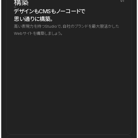
構築
01
デザインもCMSもノーコードで
思い通りに構築。
高い表現力を持つStudioで、自社のブランドを最大限活かした
Webサイトを構築しましょう。