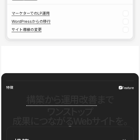
マーケターでのLP運用
WordPressからの移行
サイト導線の変更
特徴
Feature
構築から運用改善
まで
ワンストップ
成果につながるWebサイトを。