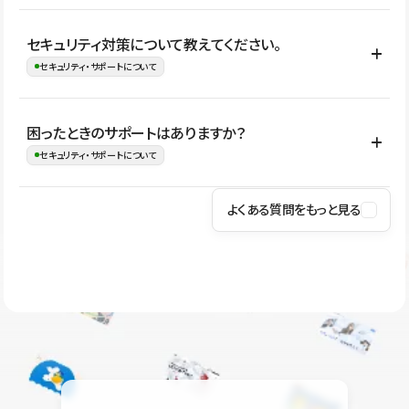
はい。CMSやコンポーネントを活用して更新範囲を設計しておく
セキュリティ対策について教えてください。
ことで、デザインを崩しにくい状態で運用できます。 さらにコン
セキュリティ・サポートについて
テンツ編集モードを使うと、編集できる範囲をテキスト・画像・ア
イコンなどに絞れるため、担当者ごとの見た目のばらつきを抑え
Studioでは、公開サイトやサービスを安全に利用できるよう、通信
困ったときのサポートはありますか？
ながらレイアウトに影響を与えずに更新作業を進めやすくなりま
の暗号化、データ保護、アクセス管理、脆弱性対策など、複数の観
セキュリティ・サポートについて
す。
点からセキュリティ対策を行っています。Studioで公開したサイト
はSSL/TLSによる通信暗号化に対応しており、悪質なスクリプトの
よくある質問をもっと見る
操作方法や機能については、ヘルプセンターでご確認いただけま
実行制限や、不正アクセス・攻撃への対策も実施しています。
す。編集、公開、CMS、フォーム、ドメイン設定など、目的に合
Studioのセキュリティ対策について
わせて記事を検索できます。有人サポート（チャット）は Mini プ
ラン以上のご契約プロジェクトでご利用いただけます。そのほか、
ユーザー同士で質問・相談できるコミュニティもご利用ください。
ヘルプセンターはこちら