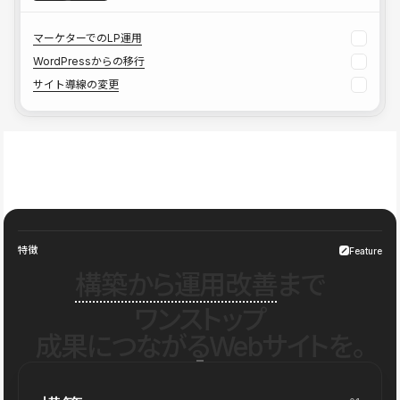
マーケターでのLP運用
WordPressからの移行
サイト導線の変更
特徴
Feature
構築から運用改善
まで
ワンストップ
成果につながるWebサイトを。