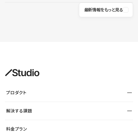
最新情報をもっと見る
プロダクト
構築
解決する課題
デザインエディタ
CMS
サイト種別から探す
料金プラン
コーポレートサイト
フォーム