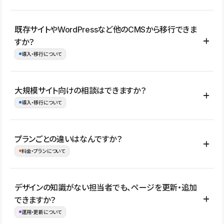
コーポレートサイト、サービスサイト、LP、採用サイト、ブロ
既存サイトやWordPressなど他のCMSから移行できま
グ・メディア、イベントサイト、店舗・商品紹介サイト、ポートフ
すか？
ォリオなど幅広く制作できます。
導入・移行について
制作事例はこちら
はい。既存サイトの構成やコンテンツ、URLを整理したうえで、
大規模サイト向けの相談はできますか？
Studio上に再構築する形で移行できます。 WordPressの場合は、
導入・移行について
XMLファイルを使って投稿記事や固定ページ、カテゴリー、タグな
どの一部データをStudio CMSへインポートできます。ただし、サ
はい。アクセス規模が大きいサイトや、複数部門での運用、権限管
プランごとの違いはなんですか？
イト全体のデザインや設定がそのまま移行されるわけではないた
理、セキュリティ確認、既存システムとの連携など、個別の要件が
料金・プランについて
め、移行後にページ構成やデザイン、CMS設計、URL・リダイレク
ある場合はご相談いただけます。サイトの規模や運用体制に応じ
ト設定などの確認が必要です。
て、適したプランや進め方をご案内します。要件が固まりきってい
公開ページ数、バージョン履歴の期間、CMS利用数の上限、権限
デザインの知識がない担当者でも、ページを更新・追加
ない段階でも、お問い合わせください。
管理の有無などがプランごとに異なります。詳しくは料金プランペ
できますか？
お問合せはこちら
ージをご覧ください。
運用・更新について
料金プランはこちら