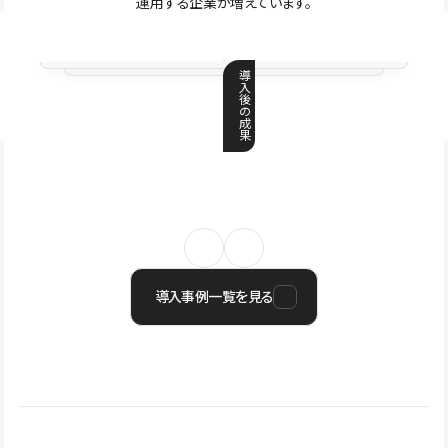
運用する企業が増えています。
導
入
後
の
成
果
導入事例一覧を見る