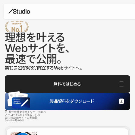
理想を叶える
Webサイトを、
最速で公開
。
美しさと成果を、両立するWebサイトへ。
無料ではじめる
製品資料をダウンロード
※ 株式会社東京商工リサーチ調べ
ノーコードCMSで作成された
国内のWebサイトの実績数
（2025年12月末時点）