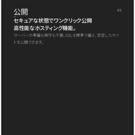
公開
02
セキュアな状態でワンクリック公開
高性能なホスティング機能。
サーバーの準備も保守も不要。SSLを標準で備え、安定したサイ
トを公開できます。