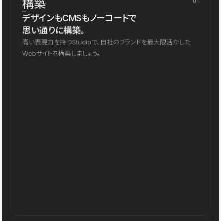
構築
01
デザインもCMSもノーコードで
思い通りに構築。
高い表現力を持つStudioで、自社のブランドを最大限活かした
Webサイトを構築しましょう。