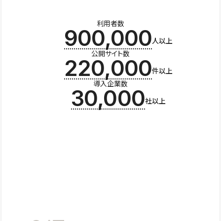
利用者数
900,000
人以上
公開サイト数
220,000
件以上
導入企業数
30,000
社以上