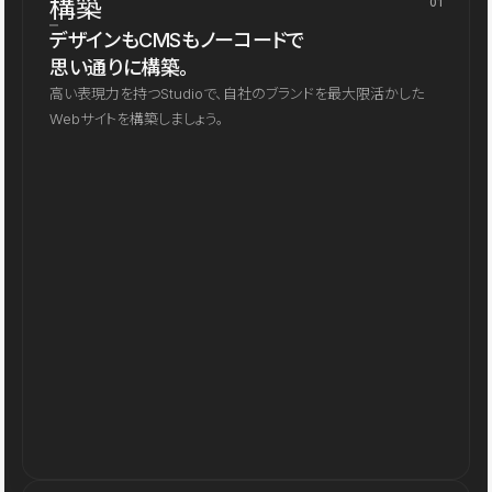
構築
01
デザインもCMSもノーコードで
思い通りに構築。
高い表現力を持つStudioで、自社のブランドを最大限活かした
Webサイトを構築しましょう。