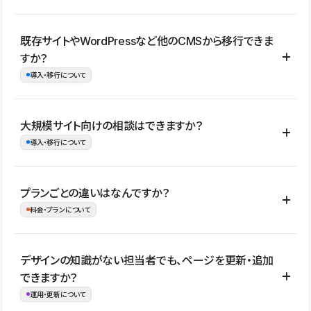
コーポレートサイト、サービスサイト、LP、採用サイト、ブロ
既存サイトやWordPressなど他のCMSから移行できま
グ・メディア、イベントサイト、店舗・商品紹介サイト、ポートフ
すか？
ォリオなど幅広く制作できます。
導入・移行について
制作事例はこちら
はい。既存サイトの構成やコンテンツ、URLを整理したうえで、
大規模サイト向けの相談はできますか？
Studio上に再構築する形で移行できます。 WordPressの場合は、
導入・移行について
XMLファイルを使って投稿記事や固定ページ、カテゴリー、タグな
どの一部データをStudio CMSへインポートできます。ただし、サ
はい。アクセス規模が大きいサイトや、複数部門での運用、権限管
プランごとの違いはなんですか？
イト全体のデザインや設定がそのまま移行されるわけではないた
理、セキュリティ確認、既存システムとの連携など、個別の要件が
料金・プランについて
め、移行後にページ構成やデザイン、CMS設計、URL・リダイレク
ある場合はご相談いただけます。サイトの規模や運用体制に応じ
ト設定などの確認が必要です。
て、適したプランや進め方をご案内します。要件が固まりきってい
公開ページ数、バージョン履歴の期間、CMS利用数の上限、権限
デザインの知識がない担当者でも、ページを更新・追加
ない段階でも、お問い合わせください。
管理の有無などがプランごとに異なります。詳しくは料金プランペ
できますか？
お問合せはこちら
ージをご覧ください。
運用・更新について
料金プランはこちら