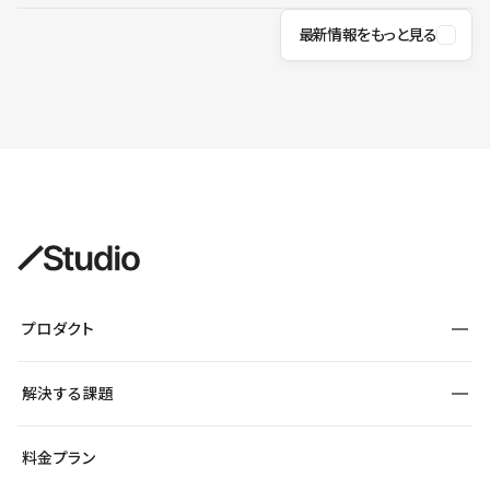
最新情報をもっと見る
プロダクト
構築
解決する課題
デザインエディタ
CMS
サイト種別から探す
料金プラン
コーポレートサイト
フォーム