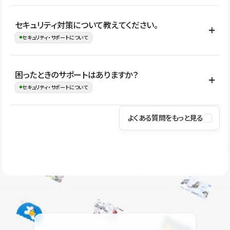
はい。CMSやコンポーネントを活用して更新範囲を設計しておく
セキュリティ対策について教えてください。
ことで、デザインを崩しにくい状態で運用できます。 さらにコン
セキュリティ・サポートについて
テンツ編集モードを使うと、編集できる範囲をテキスト・画像・ア
イコンなどに絞れるため、担当者ごとの見た目のばらつきを抑え
Studioでは、公開サイトやサービスを安全に利用できるよう、通信
困ったときのサポートはありますか？
ながらレイアウトに影響を与えずに更新作業を進めやすくなりま
の暗号化、データ保護、アクセス管理、脆弱性対策など、複数の観
セキュリティ・サポートについて
す。
点からセキュリティ対策を行っています。Studioで公開したサイト
はSSL/TLSによる通信暗号化に対応しており、悪質なスクリプトの
よくある質問をもっと見る
操作方法や機能については、ヘルプセンターでご確認いただけま
実行制限や、不正アクセス・攻撃への対策も実施しています。
す。編集、公開、CMS、フォーム、ドメイン設定など、目的に合
Studioのセキュリティ対策について
わせて記事を検索できます。有人サポート（チャット）は Mini プ
ラン以上のご契約プロジェクトでご利用いただけます。そのほか、
ユーザー同士で質問・相談できるコミュニティもご利用ください。
ヘルプセンターはこちら