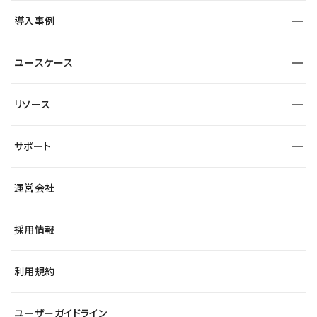
SEO
採用サイト
導入事例
運用
サービスサイト
サイト運用
事例インタビュー
業種から探す
ユースケース
セキュリティ
導入企業
宿泊・レジャー
大企業・エンタープライズ
ワークスペース
サイト制作事例
エンタメ
リソース
より自在に
制作会社
自治体
テンプレートを探す
Figma to Studio
広告代理店・コンサル
サポート
課題から探す
制作会社を探す
Lottie for Studio
スタートアップ
マーケターでのLP運用
総合窓口
サイト制作事例
アクセシビリティ
運営会社
飲食店
よくある質問
WordPressからの移行
ブログ
ヘルプセンター
小売・EC
サイト導線の変更
最新情報
採用情報
システムステータス
Studio Community
学習コンテンツ
利用規約
公式YouTube
全国ワークショップ
ユーザーガイドライン