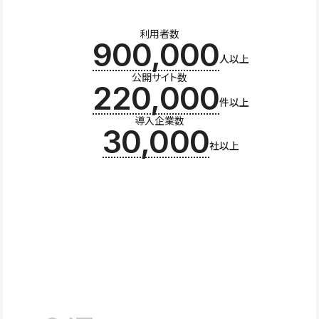
利用者数
900,000
人以上
公開サイト数
220,000
件以上
導入企業数
30,000
社以上