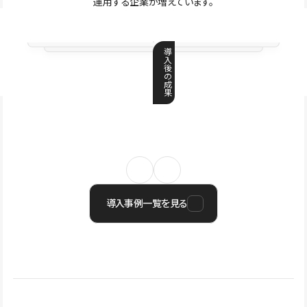
運用する企業が増えています。
導
入
後
の
成
果
導入事例一覧を見る