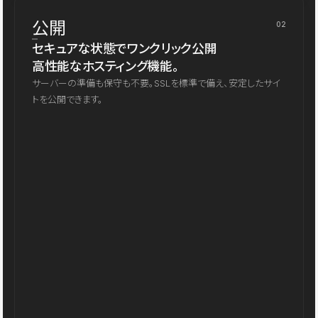
公開
02
セキュアな状態でワンクリック公開
高性能なホスティング機能。
サーバーの準備も保守も不要。SSLを標準で備え、安定したサイ
トを公開できます。