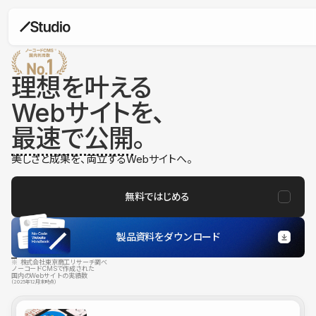
理想を叶える
Webサイトを、
最速で公開
。
美しさと成果を、両立するWebサイトへ。
無料ではじめる
製品資料をダウンロード
※ 株式会社東京商工リサーチ調べ
ノーコードCMSで作成された
国内のWebサイトの実績数
（2025年12月末時点）