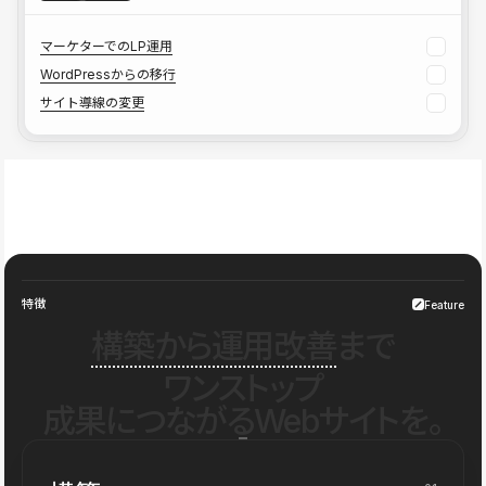
マーケターでのLP運用
WordPressからの移行
サイト導線の変更
特徴
Feature
構築から運用改善
まで
ワンストップ
成果につながるWebサイトを。