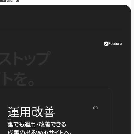
Feature
ストップ
トを。
運用改善
03
誰でも運用・改善できる
成果の出るWebサイトへ。