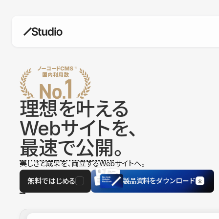
構築
デザインエディタ
コードを書かずにデザイン自体を自
在に
理想を叶える
CMS
Webサイトを、
柔軟なコンテンツ管理システム
最速で公開
。
フォーム
フォーム設置もノーコードで完結
美しさと成果を、両立するWebサイトへ。
SEO
検索エンジン向けの設定項目も充実
無料ではじめる
製品資料をダウンロード