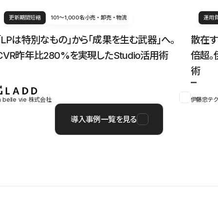
更新期間短縮
101〜1,000名
小売・卸売・物流
運用
「LPは特別なもの」から「成果を生む武器」へ。
散在す
CVR昨年比280%を実現したStudio活用術
倍超。
術
a belle vie 株式会社
伊藤忠テク
導入事例一覧を見る