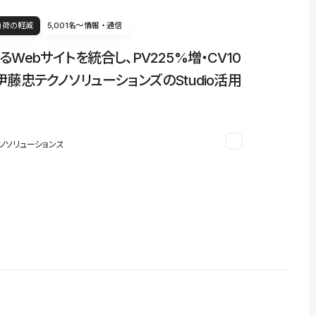
負荷の軽減
5,001名〜
情報・通信
るWebサイトを統合し、PV225%増・CV10
伊藤忠テクノソリューションズのStudio活用
ノソリューションズ