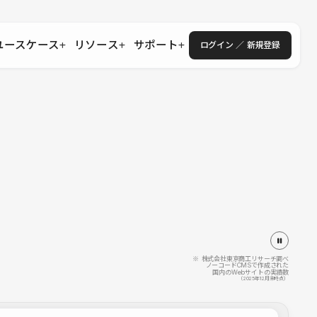
ユースケース
リソース
サポート
ログイン ／ 新規登録
・エンタープライズ
ス
相談窓口
学習コンテンツ
目的に沿ったサポートコンテンツを探す
 Store
Studio Academy
社
よくある質問
ートから始める
公式YouTubeの動画で学ぶ
採用
導入にあたってよくある質問を探す
理店・コンサル
o Showcase
全国ワークショップ
ヘルプセンター
を見る
基本操作を学ぶイベントを探す
トアップ
操作や機能に関するマニュアルを探す
 Community
セミナー
システムステータス
同士で繋がり知見を深める
技術向上に役立つイベントを探す
不具合・障害情報を確認する
 Experts
C
作会社を探す
※ 株式会社東京商工リサーチ調べ
ノーコードCMSで作成された
国内のWebサイトの実績数
 Blog
（2025年12月末時点）
見る
s New