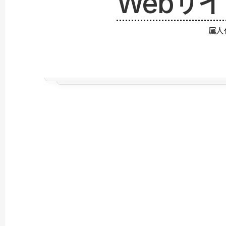
Webサ
属人