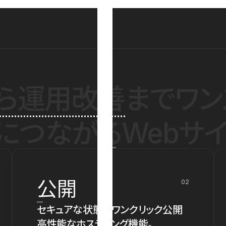
ら運用改善
までワン
につながるWebサイ
公開
02
セキュアな状態でワンクリック公開
高性能なホスティング機能。