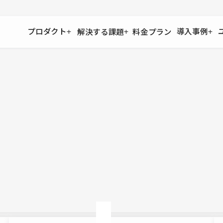
プロダクト
導入事例
解決する課題
料金プラン
運用
より自在に
事例インタビュー
大企業
リソー
お客様からの声をご紹介
サイト運用
Figma to Studio
Studio
制作会
導入企業
安心のバックアップや権限管理
デザインを一瞬でWebサイトに
テンプレ
様々な規模・業種の企業が
広告代
セキュリティ
Lottie for Studio
Studi
Studio Showcase
サイトの安全を守る仕組み
より豊かなアニメーション表現
制作事例
スター
Studioサイトギャラリー
ワークスペース
アクセシビリティ
Studio
複数プロジェクトを一括管理
Webサイトをすべての人に
飲食店
ユーザー
Studio
小売・E
Web制
Studio
ブログを
What'