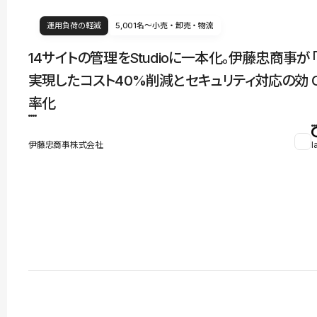
運用負荷の軽減
5,001名〜
小売・卸売・物流
14サイトの管理をStudioに一本化。伊藤忠商事が
実現したコスト40%削減とセキュリティ対応の効
率化
伊藤忠商事株式会社
l