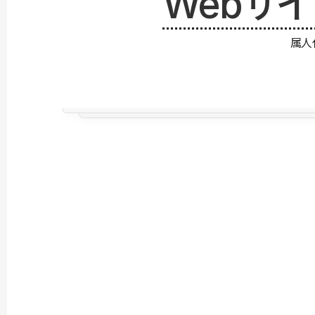
Webサ
属人