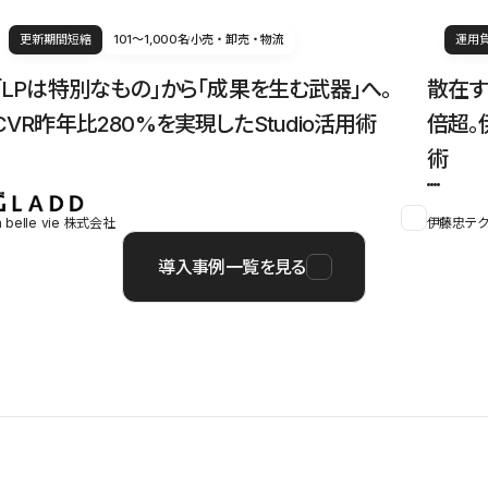
更新期間短縮
101〜1,000名
小売・卸売・物流
運用
「LPは特別なもの」から「成果を生む武器」へ。
散在す
CVR昨年比280%を実現したStudio活用術
倍超。
術
a belle vie 株式会社
伊藤忠テク
導入事例一覧を見る