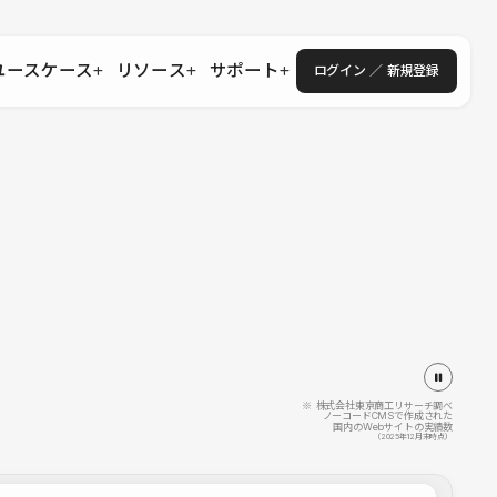
ユースケース
リソース
サポート
ログイン ／ 新規登録
・エンタープライズ
ス
相談窓口
学習コンテンツ
目的に沿ったサポートコンテンツを探す
 Store
Studio Academy
社
よくある質問
ートから始める
公式YouTubeの動画で学ぶ
採用
導入にあたってよくある質問を探す
理店・コンサル
o Showcase
全国ワークショップ
ヘルプセンター
を見る
基本操作を学ぶイベントを探す
トアップ
操作や機能に関するマニュアルを探す
 Community
セミナー
システムステータス
同士で繋がり知見を深める
技術向上に役立つイベントを探す
不具合・障害情報を確認する
 Experts
C
作会社を探す
※ 株式会社東京商工リサーチ調べ
ノーコードCMSで作成された
国内のWebサイトの実績数
 Blog
（2025年12月末時点）
見る
s New