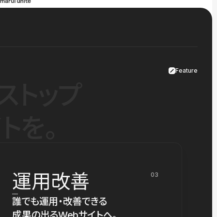
Feature
ストップ
トを。
運用改善
03
誰でも運用・改善できる
成果の出るWebサイトへ。