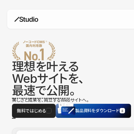
構築
デザインエディタ
コードを書かずにデザイン自体を自
在に
理想を叶える
CMS
Webサイトを、
柔軟なコンテンツ管理システム
最速で公開
。
フォーム
フォーム設置もノーコードで完結
美しさと成果を、両立するWebサイトへ。
SEO
検索エンジン向けの設定項目も充実
無料ではじめる
製品資料をダウンロード