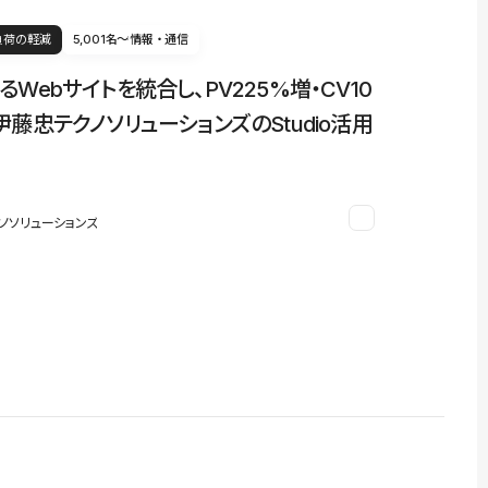
負荷の軽減
5,001名〜
情報・通信
るWebサイトを統合し、PV225%増・CV10
伊藤忠テクノソリューションズのStudio活用
ノソリューションズ