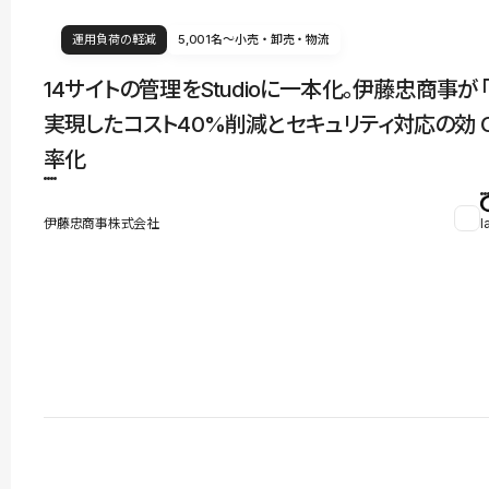
運用負荷の軽減
5,001名〜
小売・卸売・物流
14サイトの管理をStudioに一本化。伊藤忠商事が
実現したコスト40%削減とセキュリティ対応の効
率化
伊藤忠商事株式会社
l