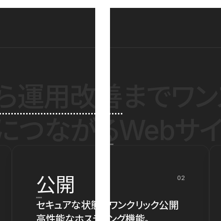
ら運用改善
までワン
につながるWebサイ
公開
02
セキュアな状態でワンクリック公開
高性能なホスティング機能。