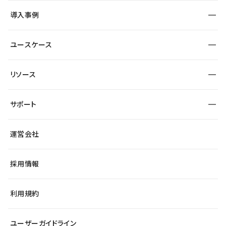
SEO
採用サイト
導入事例
運用
サービスサイト
サイト運用
事例インタビュー
業種から探す
ユースケース
セキュリティ
導入企業
宿泊・レジャー
大企業・エンタープライズ
ワークスペース
サイト制作事例
エンタメ
リソース
より自在に
制作会社
自治体
テンプレートを探す
Figma to Studio
広告代理店・コンサル
サポート
課題から探す
制作会社を探す
Lottie for Studio
スタートアップ
マーケターでのLP運用
総合窓口
サイト制作事例
アクセシビリティ
運営会社
飲食店
よくある質問
WordPressからの移行
ブログ
ヘルプセンター
小売・EC
サイト導線の変更
最新情報
採用情報
システムステータス
Studio Community
学習コンテンツ
利用規約
公式YouTube
全国ワークショップ
ユーザーガイドライン