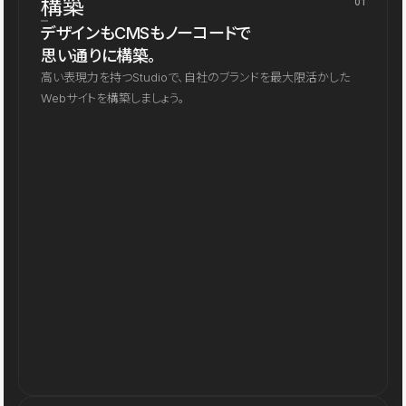
構築
01
デザインもCMSもノーコードで
思い通りに構築。
高い表現力を持つStudioで、自社のブランドを最大限活かした
Webサイトを構築しましょう。