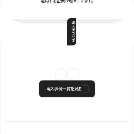
運用する企業が増えています。
導
入
後
の
成
果
導入事例一覧を見る