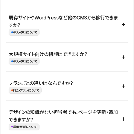
コーポレートサイト、サービスサイト、LP、採用サイト、ブロ
既存サイトやWordPressなど他のCMSから移行できま
グ・メディア、イベントサイト、店舗・商品紹介サイト、ポートフ
すか？
ォリオなど幅広く制作できます。
導入・移行について
制作事例はこちら
はい。既存サイトの構成やコンテンツ、URLを整理したうえで、
大規模サイト向けの相談はできますか？
Studio上に再構築する形で移行できます。 WordPressの場合は、
導入・移行について
XMLファイルを使って投稿記事や固定ページ、カテゴリー、タグな
どの一部データをStudio CMSへインポートできます。ただし、サ
はい。アクセス規模が大きいサイトや、複数部門での運用、権限管
プランごとの違いはなんですか？
イト全体のデザインや設定がそのまま移行されるわけではないた
理、セキュリティ確認、既存システムとの連携など、個別の要件が
料金・プランについて
め、移行後にページ構成やデザイン、CMS設計、URL・リダイレク
ある場合はご相談いただけます。サイトの規模や運用体制に応じ
ト設定などの確認が必要です。
て、適したプランや進め方をご案内します。要件が固まりきってい
公開ページ数、バージョン履歴の期間、CMS利用数の上限、権限
デザインの知識がない担当者でも、ページを更新・追加
ない段階でも、お問い合わせください。
管理の有無などがプランごとに異なります。詳しくは料金プランペ
できますか？
お問合せはこちら
ージをご覧ください。
運用・更新について
料金プランはこちら