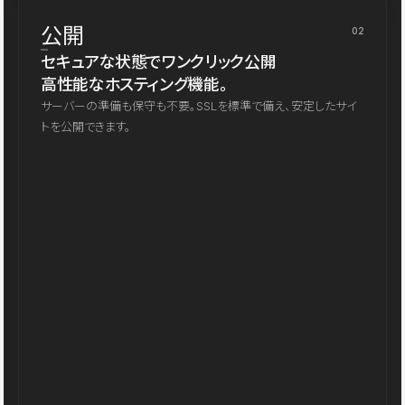
公開
02
セキュアな状態でワンクリック公開
高性能なホスティング機能。
サーバーの準備も保守も不要。SSLを標準で備え、安定したサイ
トを公開できます。