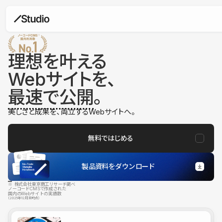
理想を叶える
Webサイトを、
最速で公開
。
美しさと成果を、両立するWebサイトへ。
無料ではじめる
製品資料をダウンロード
※ 株式会社東京商工リサーチ調べ
ノーコードCMSで作成された
国内のWebサイトの実績数
（2025年12月末時点）