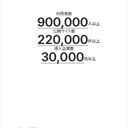
利用者数
900,000
人以上
公開サイト数
220,000
件以上
導入企業数
30,000
社以上