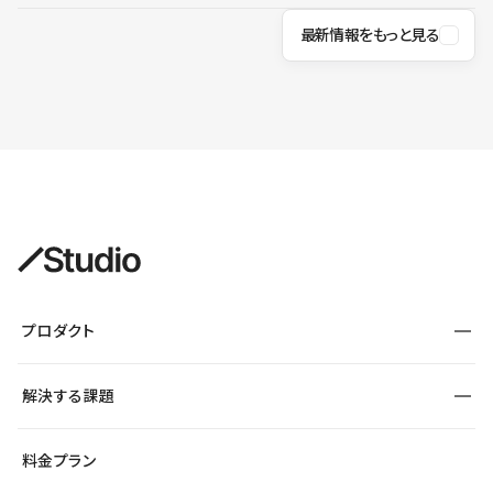
最新情報をもっと見る
プロダクト
構築
解決する課題
デザインエディタ
CMS
サイト種別から探す
料金プラン
コーポレートサイト
フォーム