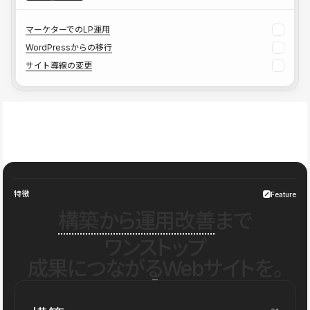
マーケターでのLP運用
WordPressからの移行
サイト導線の変更
特徴
Feature
構築から運用改善
まで
ワンストップ
成果につながるWebサイトを。