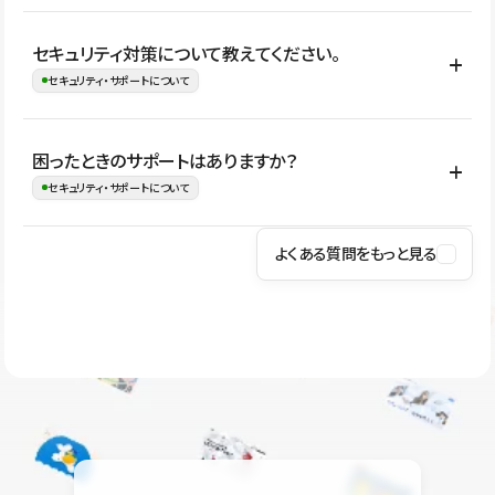
はい。CMSやコンポーネントを活用して更新範囲を設計しておく
セキュリティ対策について教えてください。
ことで、デザインを崩しにくい状態で運用できます。 さらにコン
セキュリティ・サポートについて
テンツ編集モードを使うと、編集できる範囲をテキスト・画像・ア
イコンなどに絞れるため、担当者ごとの見た目のばらつきを抑え
Studioでは、公開サイトやサービスを安全に利用できるよう、通信
困ったときのサポートはありますか？
ながらレイアウトに影響を与えずに更新作業を進めやすくなりま
の暗号化、データ保護、アクセス管理、脆弱性対策など、複数の観
セキュリティ・サポートについて
す。
点からセキュリティ対策を行っています。Studioで公開したサイト
はSSL/TLSによる通信暗号化に対応しており、悪質なスクリプトの
よくある質問をもっと見る
操作方法や機能については、ヘルプセンターでご確認いただけま
実行制限や、不正アクセス・攻撃への対策も実施しています。
す。編集、公開、CMS、フォーム、ドメイン設定など、目的に合
Studioのセキュリティ対策について
わせて記事を検索できます。有人サポート（チャット）は Mini プ
ラン以上のご契約プロジェクトでご利用いただけます。そのほか、
ユーザー同士で質問・相談できるコミュニティもご利用ください。
ヘルプセンターはこちら