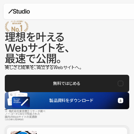
理想を叶える
Webサイトを、
最速で公開
。
美しさと成果を、両立するWebサイトへ。
無料ではじめる
製品資料をダウンロード
※ 株式会社東京商工リサーチ調べ
ノーコードCMSで作成された
国内のWebサイトの実績数
（2025年12月末時点）