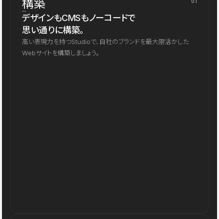
構築
01
デザインもCMSもノーコードで
思い通りに構築。
高い表現力を持つStudioで、自社のブランドを最大限活かした
Webサイトを構築しましょう。