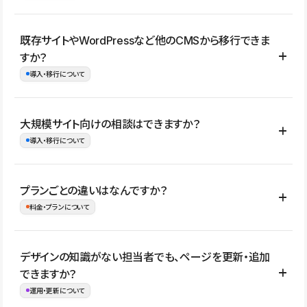
コーポレートサイト、サービスサイト、LP、採用サイト、ブロ
既存サイトやWordPressなど他のCMSから移行できま
グ・メディア、イベントサイト、店舗・商品紹介サイト、ポートフ
すか？
ォリオなど幅広く制作できます。
導入・移行について
制作事例はこちら
はい。既存サイトの構成やコンテンツ、URLを整理したうえで、
大規模サイト向けの相談はできますか？
Studio上に再構築する形で移行できます。 WordPressの場合は、
導入・移行について
XMLファイルを使って投稿記事や固定ページ、カテゴリー、タグな
どの一部データをStudio CMSへインポートできます。ただし、サ
はい。アクセス規模が大きいサイトや、複数部門での運用、権限管
プランごとの違いはなんですか？
イト全体のデザインや設定がそのまま移行されるわけではないた
理、セキュリティ確認、既存システムとの連携など、個別の要件が
料金・プランについて
め、移行後にページ構成やデザイン、CMS設計、URL・リダイレク
ある場合はご相談いただけます。サイトの規模や運用体制に応じ
ト設定などの確認が必要です。
て、適したプランや進め方をご案内します。要件が固まりきってい
公開ページ数、バージョン履歴の期間、CMS利用数の上限、権限
デザインの知識がない担当者でも、ページを更新・追加
ない段階でも、お問い合わせください。
管理の有無などがプランごとに異なります。詳しくは料金プランペ
できますか？
お問合せはこちら
ージをご覧ください。
運用・更新について
料金プランはこちら