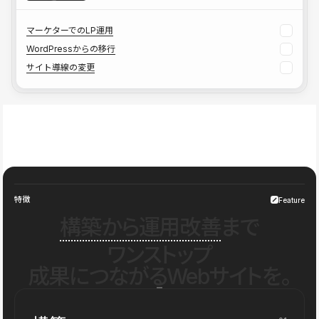
マーケターでのLP運用
WordPressからの移行
サイト導線の変更
特徴
Feature
構築から運用改善
まで
ワンストップ
成果につながるWebサイトを。