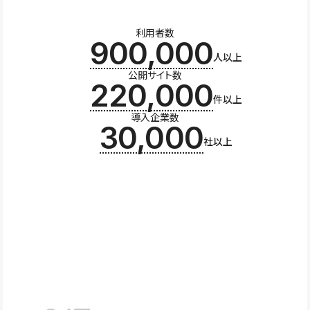
利用者数
900,000
人以上
公開サイト数
220,000
件以上
導入企業数
30,000
社以上