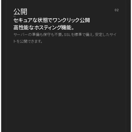
公開
02
セキュアな状態でワンクリック公開
高性能なホスティング機能。
サーバーの準備も保守も不要。SSLを標準で備え、安定したサイ
トを公開できます。