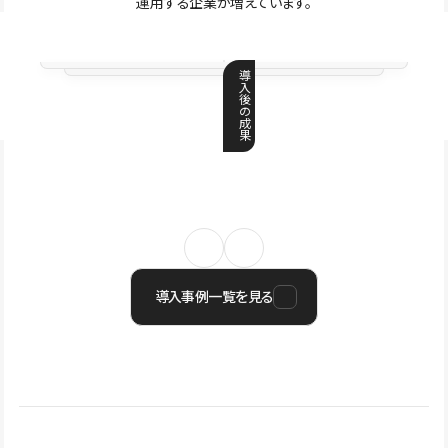
運用する企業が増えています。
導
入
後
の
成
果
導入事例一覧を見る