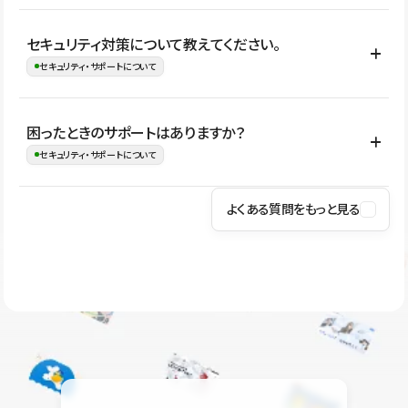
はい。CMSやコンポーネントを活用して更新範囲を設計しておく
セキュリティ対策について教えてください。
ことで、デザインを崩しにくい状態で運用できます。 さらにコン
セキュリティ・サポートについて
テンツ編集モードを使うと、編集できる範囲をテキスト・画像・ア
イコンなどに絞れるため、担当者ごとの見た目のばらつきを抑え
Studioでは、公開サイトやサービスを安全に利用できるよう、通信
困ったときのサポートはありますか？
ながらレイアウトに影響を与えずに更新作業を進めやすくなりま
の暗号化、データ保護、アクセス管理、脆弱性対策など、複数の観
セキュリティ・サポートについて
す。
点からセキュリティ対策を行っています。Studioで公開したサイト
はSSL/TLSによる通信暗号化に対応しており、悪質なスクリプトの
よくある質問をもっと見る
操作方法や機能については、ヘルプセンターでご確認いただけま
実行制限や、不正アクセス・攻撃への対策も実施しています。
す。編集、公開、CMS、フォーム、ドメイン設定など、目的に合
Studioのセキュリティ対策について
わせて記事を検索できます。有人サポート（チャット）は Mini プ
ラン以上のご契約プロジェクトでご利用いただけます。そのほか、
ユーザー同士で質問・相談できるコミュニティもご利用ください。
ヘルプセンターはこちら