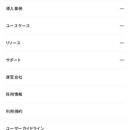
SEO
採用サイト
導入事例
運用
サービスサイト
サイト運用
事例インタビュー
業種から探す
ユースケース
セキュリティ
導入企業
宿泊・レジャー
大企業・エンタープライズ
ワークスペース
サイト制作事例
エンタメ
リソース
より自在に
制作会社
自治体
テンプレートを探す
Figma to Studio
広告代理店・コンサル
サポート
課題から探す
制作会社を探す
Lottie for Studio
スタートアップ
マーケターでのLP運用
総合窓口
サイト制作事例
アクセシビリティ
運営会社
飲食店
よくある質問
WordPressからの移行
ブログ
ヘルプセンター
小売・EC
サイト導線の変更
最新情報
採用情報
システムステータス
Studio Community
学習コンテンツ
利用規約
公式YouTube
全国ワークショップ
ユーザーガイドライン