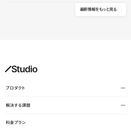
最新情報をもっと見る
プロダクト
構築
解決する課題
デザインエディタ
CMS
サイト種別から探す
料金プラン
コーポレートサイト
フォーム