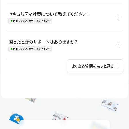
はい。CMSやコンポーネントを活用して更新範囲を設計しておく
セキュリティ対策について教えてください。
ことで、デザインを崩しにくい状態で運用できます。 さらにコン
セキュリティ・サポートについて
テンツ編集モードを使うと、編集できる範囲をテキスト・画像・ア
イコンなどに絞れるため、担当者ごとの見た目のばらつきを抑え
Studioでは、公開サイトやサービスを安全に利用できるよう、通信
困ったときのサポートはありますか？
ながらレイアウトに影響を与えずに更新作業を進めやすくなりま
の暗号化、データ保護、アクセス管理、脆弱性対策など、複数の観
セキュリティ・サポートについて
す。
点からセキュリティ対策を行っています。Studioで公開したサイト
はSSL/TLSによる通信暗号化に対応しており、悪質なスクリプトの
よくある質問をもっと見る
操作方法や機能については、ヘルプセンターでご確認いただけま
実行制限や、不正アクセス・攻撃への対策も実施しています。
す。編集、公開、CMS、フォーム、ドメイン設定など、目的に合
Studioのセキュリティ対策について
わせて記事を検索できます。有人サポート（チャット）は Mini プ
ラン以上のご契約プロジェクトでご利用いただけます。そのほか、
ユーザー同士で質問・相談できるコミュニティもご利用ください。
ヘルプセンターはこちら