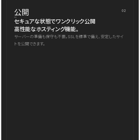
公開
02
セキュアな状態でワンクリック公開
高性能なホスティング機能。
サーバーの準備も保守も不要。SSLを標準で備え、安定したサイ
トを公開できます。