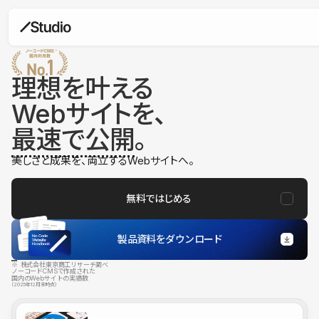
理想を叶える
Webサイトを、
最速で公開
。
美しさと成果を、両立するWebサイトへ。
無料ではじめる
製品資料をダウンロード
※ 株式会社東京商工リサーチ調べ
ノーコードCMSで作成された
国内のWebサイトの実績数
（2025年12月末時点）