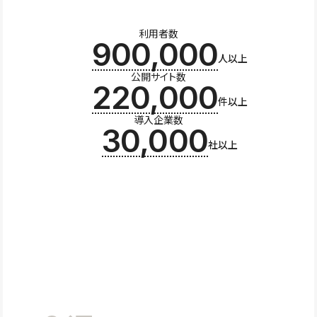
利用者数
900,000
人以上
公開サイト数
220,000
件以上
導入企業数
30,000
社以上