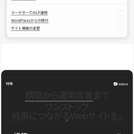
マーケターでのLP運用
WordPressからの移行
サイト導線の変更
特徴
Feature
構築から運用改善
まで
ワンストップ
成果につながるWebサイトを。