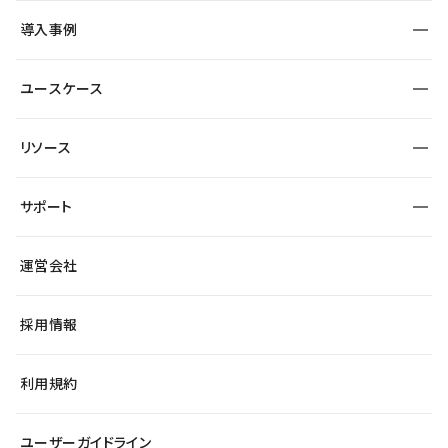
SEO
採用サイト
導入事例
運用
サービスサイト
サイト運用
事例インタビュー
業種から探す
ユースケース
セキュリティ
導入企業
宿泊・レジャー
大企業・エンタープライズ
ワークスペース
サイト制作事例
エンタメ
リソース
より自在に
制作会社
自治体
テンプレートを探す
Figma to Studio
広告代理店・コンサル
サポート
課題から探す
制作会社を探す
Lottie for Studio
スタートアップ
マーケターでのLP運用
総合窓口
サイト制作事例
アクセシビリティ
運営会社
飲食店
よくある質問
WordPressからの移行
ブログ
ヘルプセンター
小売・EC
サイト導線の変更
最新情報
採用情報
システムステータス
Studio Community
学習コンテンツ
利用規約
公式YouTube
全国ワークショップ
ユーザーガイドライン