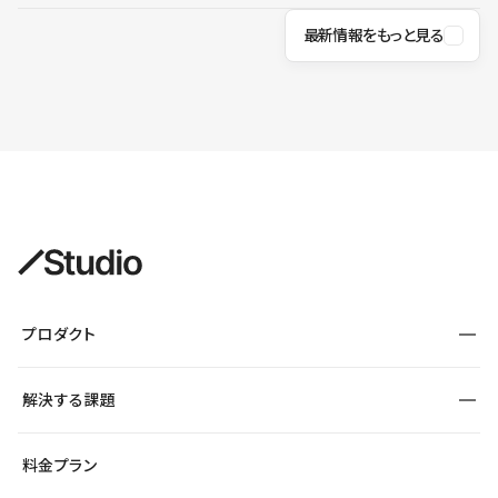
最新情報をもっと見る
プロダクト
構築
解決する課題
デザインエディタ
CMS
サイト種別から探す
料金プラン
コーポレートサイト
フォーム