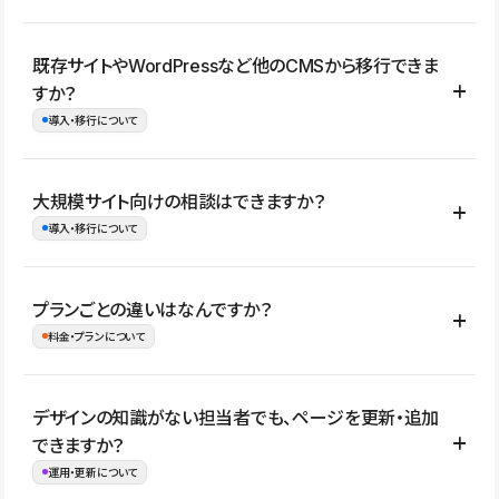
コーポレートサイト、サービスサイト、LP、採用サイト、ブロ
既存サイトやWordPressなど他のCMSから移行できま
グ・メディア、イベントサイト、店舗・商品紹介サイト、ポートフ
すか？
ォリオなど幅広く制作できます。
導入・移行について
制作事例はこちら
はい。既存サイトの構成やコンテンツ、URLを整理したうえで、
大規模サイト向けの相談はできますか？
Studio上に再構築する形で移行できます。 WordPressの場合は、
導入・移行について
XMLファイルを使って投稿記事や固定ページ、カテゴリー、タグな
どの一部データをStudio CMSへインポートできます。ただし、サ
はい。アクセス規模が大きいサイトや、複数部門での運用、権限管
プランごとの違いはなんですか？
イト全体のデザインや設定がそのまま移行されるわけではないた
理、セキュリティ確認、既存システムとの連携など、個別の要件が
料金・プランについて
め、移行後にページ構成やデザイン、CMS設計、URL・リダイレク
ある場合はご相談いただけます。サイトの規模や運用体制に応じ
ト設定などの確認が必要です。
て、適したプランや進め方をご案内します。要件が固まりきってい
公開ページ数、バージョン履歴の期間、CMS利用数の上限、権限
デザインの知識がない担当者でも、ページを更新・追加
ない段階でも、お問い合わせください。
管理の有無などがプランごとに異なります。詳しくは料金プランペ
できますか？
お問合せはこちら
ージをご覧ください。
運用・更新について
料金プランはこちら