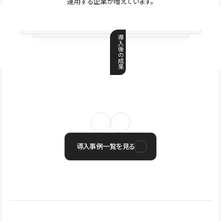
運用する企業が増えています。
導
入
後
の
成
果
導入事例一覧を見る