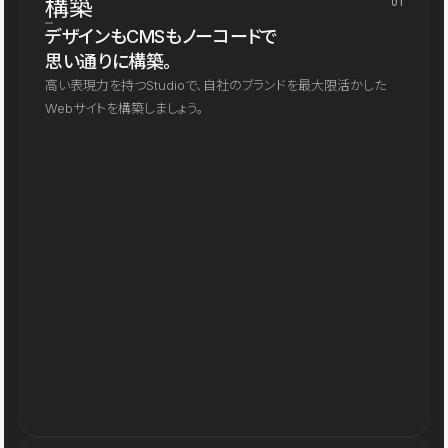
構築
01
デザインもCMSもノーコードで
思い通りに構築。
高い表現力を持つStudioで、自社のブランドを最大限活かした
Webサイトを構築しましょう。