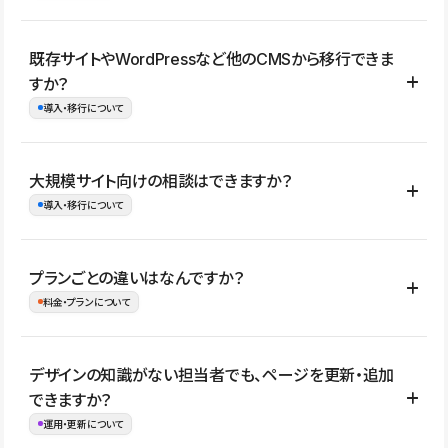
コーポレートサイト、サービスサイト、LP、採用サイト、ブロ
既存サイトやWordPressなど他のCMSから移行できま
グ・メディア、イベントサイト、店舗・商品紹介サイト、ポートフ
すか？
ォリオなど幅広く制作できます。
導入・移行について
制作事例はこちら
はい。既存サイトの構成やコンテンツ、URLを整理したうえで、
大規模サイト向けの相談はできますか？
Studio上に再構築する形で移行できます。 WordPressの場合は、
導入・移行について
XMLファイルを使って投稿記事や固定ページ、カテゴリー、タグな
どの一部データをStudio CMSへインポートできます。ただし、サ
はい。アクセス規模が大きいサイトや、複数部門での運用、権限管
プランごとの違いはなんですか？
イト全体のデザインや設定がそのまま移行されるわけではないた
理、セキュリティ確認、既存システムとの連携など、個別の要件が
料金・プランについて
め、移行後にページ構成やデザイン、CMS設計、URL・リダイレク
ある場合はご相談いただけます。サイトの規模や運用体制に応じ
ト設定などの確認が必要です。
て、適したプランや進め方をご案内します。要件が固まりきってい
公開ページ数、バージョン履歴の期間、CMS利用数の上限、権限
デザインの知識がない担当者でも、ページを更新・追加
ない段階でも、お問い合わせください。
管理の有無などがプランごとに異なります。詳しくは料金プランペ
できますか？
お問合せはこちら
ージをご覧ください。
運用・更新について
料金プランはこちら