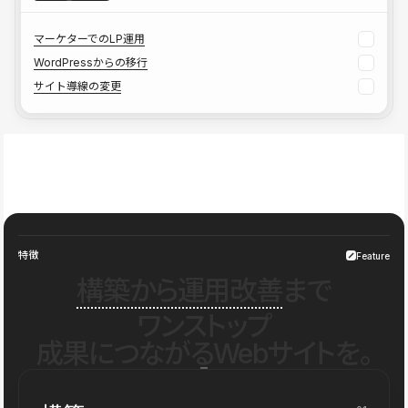
マーケターでのLP運用
WordPressからの移行
サイト導線の変更
特徴
Feature
構築から運用改善
まで
ワンストップ
成果につながるWebサイトを。