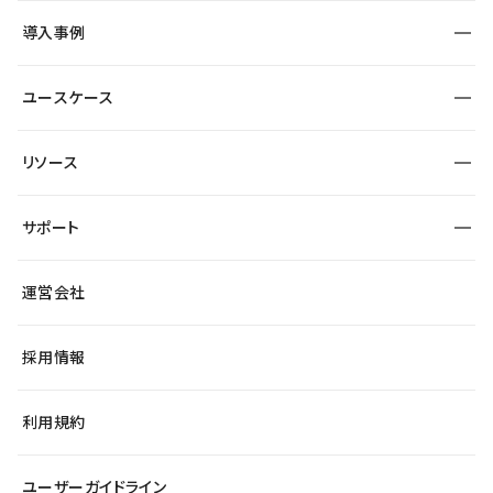
SEO
採用サイト
導入事例
運用
サービスサイト
サイト運用
事例インタビュー
業種から探す
ユースケース
セキュリティ
導入企業
宿泊・レジャー
大企業・エンタープライズ
ワークスペース
サイト制作事例
エンタメ
リソース
より自在に
制作会社
自治体
テンプレートを探す
Figma to Studio
広告代理店・コンサル
サポート
課題から探す
制作会社を探す
Lottie for Studio
スタートアップ
マーケターでのLP運用
総合窓口
サイト制作事例
アクセシビリティ
運営会社
飲食店
よくある質問
WordPressからの移行
ブログ
ヘルプセンター
小売・EC
サイト導線の変更
最新情報
採用情報
システムステータス
Studio Community
学習コンテンツ
利用規約
公式YouTube
全国ワークショップ
ユーザーガイドライン