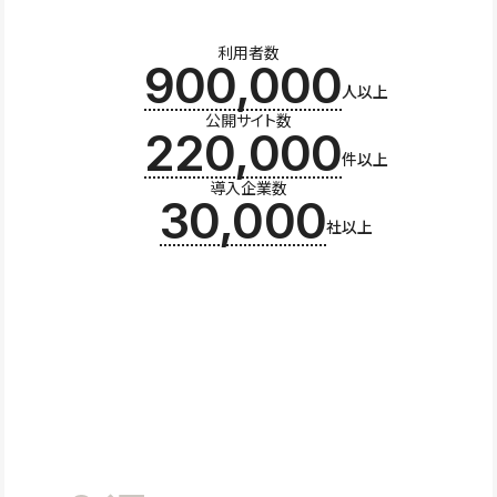
利用者数
900,000
人以上
公開サイト数
220,000
件以上
導入企業数
30,000
社以上