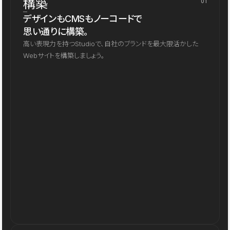
構築
01
デザインもCMSもノーコードで
思い通りに構築。
高い表現力を持つStudioで、自社のブランドを最大限活かした
Webサイトを構築しましょう。