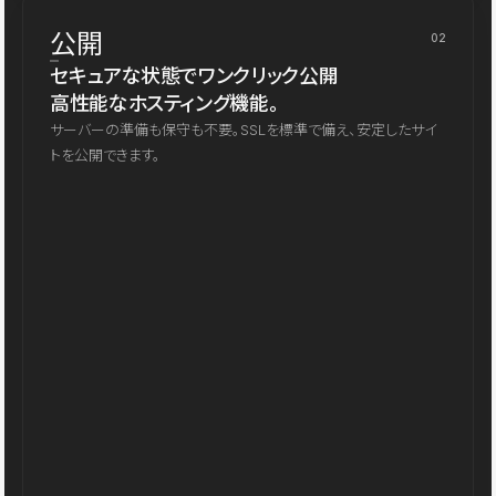
公開
02
セキュアな状態でワンクリック公開
高性能なホスティング機能。
サーバーの準備も保守も不要。SSLを標準で備え、安定したサイ
トを公開できます。