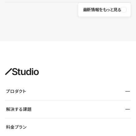
最新情報をもっと見る
プロダクト
構築
解決する課題
デザインエディタ
CMS
サイト種別から探す
料金プラン
コーポレートサイト
フォーム