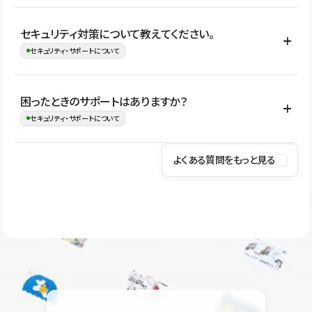
はい。CMSやコンポーネントを活用して更新範囲を設計しておく
セキュリティ対策について教えてください。
ことで、デザインを崩しにくい状態で運用できます。 さらにコン
セキュリティ・サポートについて
テンツ編集モードを使うと、編集できる範囲をテキスト・画像・ア
イコンなどに絞れるため、担当者ごとの見た目のばらつきを抑え
Studioでは、公開サイトやサービスを安全に利用できるよう、通信
困ったときのサポートはありますか？
ながらレイアウトに影響を与えずに更新作業を進めやすくなりま
の暗号化、データ保護、アクセス管理、脆弱性対策など、複数の観
セキュリティ・サポートについて
す。
点からセキュリティ対策を行っています。Studioで公開したサイト
はSSL/TLSによる通信暗号化に対応しており、悪質なスクリプトの
よくある質問をもっと見る
操作方法や機能については、ヘルプセンターでご確認いただけま
実行制限や、不正アクセス・攻撃への対策も実施しています。
す。編集、公開、CMS、フォーム、ドメイン設定など、目的に合
Studioのセキュリティ対策について
わせて記事を検索できます。有人サポート（チャット）は Mini プ
ラン以上のご契約プロジェクトでご利用いただけます。そのほか、
ユーザー同士で質問・相談できるコミュニティもご利用ください。
ヘルプセンターはこちら