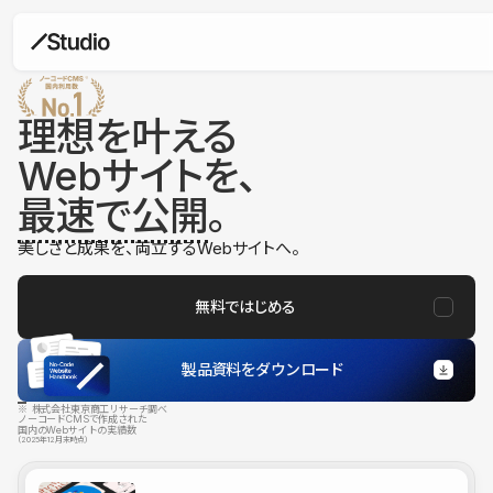
理想を叶える
Webサイトを、
最速で公開
。
美しさと成果を、両立するWebサイトへ。
無料ではじめる
製品資料をダウンロード
※ 株式会社東京商工リサーチ調べ
ノーコードCMSで作成された
国内のWebサイトの実績数
（2025年12月末時点）