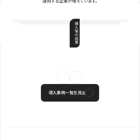
運用する企業が増えています。
導
入
後
の
成
果
導入事例一覧を見る