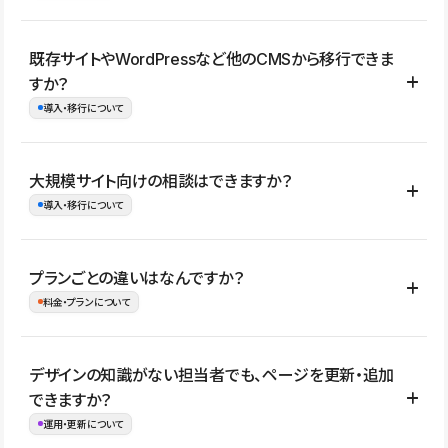
コーポレートサイト、サービスサイト、LP、採用サイト、ブロ
既存サイトやWordPressなど他のCMSから移行できま
グ・メディア、イベントサイト、店舗・商品紹介サイト、ポートフ
すか？
ォリオなど幅広く制作できます。
導入・移行について
制作事例はこちら
はい。既存サイトの構成やコンテンツ、URLを整理したうえで、
大規模サイト向けの相談はできますか？
Studio上に再構築する形で移行できます。 WordPressの場合は、
導入・移行について
XMLファイルを使って投稿記事や固定ページ、カテゴリー、タグな
どの一部データをStudio CMSへインポートできます。ただし、サ
はい。アクセス規模が大きいサイトや、複数部門での運用、権限管
プランごとの違いはなんですか？
イト全体のデザインや設定がそのまま移行されるわけではないた
理、セキュリティ確認、既存システムとの連携など、個別の要件が
料金・プランについて
め、移行後にページ構成やデザイン、CMS設計、URL・リダイレク
ある場合はご相談いただけます。サイトの規模や運用体制に応じ
ト設定などの確認が必要です。
て、適したプランや進め方をご案内します。要件が固まりきってい
公開ページ数、バージョン履歴の期間、CMS利用数の上限、権限
デザインの知識がない担当者でも、ページを更新・追加
ない段階でも、お問い合わせください。
管理の有無などがプランごとに異なります。詳しくは料金プランペ
できますか？
お問合せはこちら
ージをご覧ください。
運用・更新について
料金プランはこちら