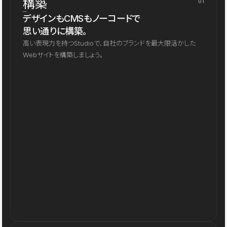
構築
01
デザインもCMSもノーコードで
思い通りに構築。
高い表現力を持つStudioで、自社のブランドを最大限活かした
Webサイトを構築しましょう。