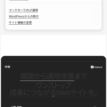
マーケターでのLP運用
WordPressからの移行
サイト導線の変更
特徴
Feature
構築から運用改善
まで
ワンストップ
成果につながるWebサイトを。