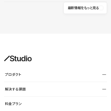
最新情報をもっと見る
プロダクト
構築
解決する課題
デザインエディタ
CMS
サイト種別から探す
料金プラン
コーポレートサイト
フォーム