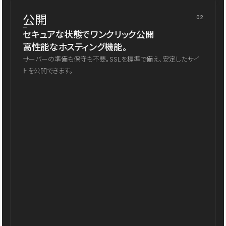
公開
02
セキュアな状態でワンクリック公開
高性能なホスティング機能。
サーバーの準備も保守も不要。SSLを標準で備え、安定したサイ
トを公開できます。