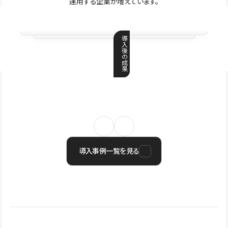
運用する企業が増えています。
導
入
後
の
成
果
導入事例一覧を見る