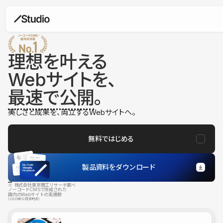
理想を叶える
Webサイトを、
最速で公開
。
美しさと成果を、両立するWebサイトへ。
無料ではじめる
製品資料をダウンロード
※ 株式会社東京商工リサーチ調べ
ノーコードCMSで作成された
国内のWebサイトの実績数
（2025年12月末時点）