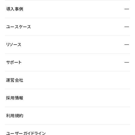
SEO
採用サイト
導入事例
運用
サービスサイト
サイト運用
事例インタビュー
業種から探す
ユースケース
セキュリティ
導入企業
宿泊・レジャー
大企業・エンタープライズ
ワークスペース
サイト制作事例
エンタメ
リソース
より自在に
制作会社
自治体
テンプレートを探す
Figma to Studio
広告代理店・コンサル
サポート
課題から探す
制作会社を探す
Lottie for Studio
スタートアップ
マーケターでのLP運用
総合窓口
サイト制作事例
アクセシビリティ
運営会社
飲食店
よくある質問
WordPressからの移行
ブログ
ヘルプセンター
小売・EC
サイト導線の変更
最新情報
採用情報
システムステータス
Studio Community
学習コンテンツ
利用規約
公式YouTube
全国ワークショップ
ユーザーガイドライン