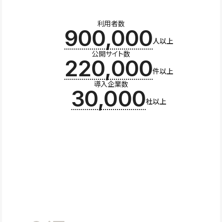
利用者数
900,000
人以上
公開サイト数
220,000
件以上
導入企業数
30,000
社以上