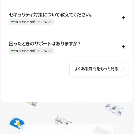
はい。CMSやコンポーネントを活用して更新範囲を設計しておく
セキュリティ対策について教えてください。
ことで、デザインを崩しにくい状態で運用できます。 さらにコン
セキュリティ・サポートについて
テンツ編集モードを使うと、編集できる範囲をテキスト・画像・ア
イコンなどに絞れるため、担当者ごとの見た目のばらつきを抑え
Studioでは、公開サイトやサービスを安全に利用できるよう、通信
困ったときのサポートはありますか？
ながらレイアウトに影響を与えずに更新作業を進めやすくなりま
の暗号化、データ保護、アクセス管理、脆弱性対策など、複数の観
セキュリティ・サポートについて
す。
点からセキュリティ対策を行っています。Studioで公開したサイト
はSSL/TLSによる通信暗号化に対応しており、悪質なスクリプトの
よくある質問をもっと見る
操作方法や機能については、ヘルプセンターでご確認いただけま
実行制限や、不正アクセス・攻撃への対策も実施しています。
す。編集、公開、CMS、フォーム、ドメイン設定など、目的に合
Studioのセキュリティ対策について
わせて記事を検索できます。有人サポート（チャット）は Mini プ
ラン以上のご契約プロジェクトでご利用いただけます。そのほか、
ユーザー同士で質問・相談できるコミュニティもご利用ください。
ヘルプセンターはこちら