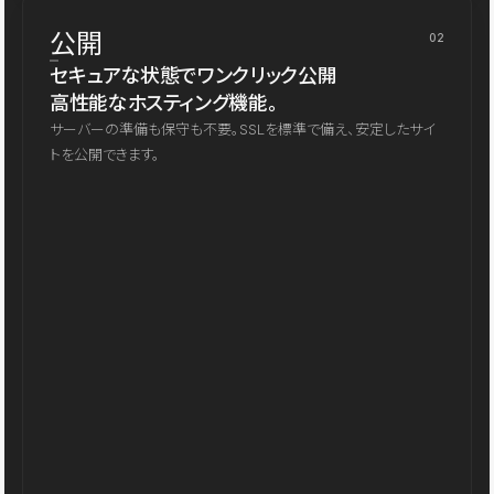
公開
02
セキュアな状態でワンクリック公開
高性能なホスティング機能。
サーバーの準備も保守も不要。SSLを標準で備え、安定したサイ
トを公開できます。