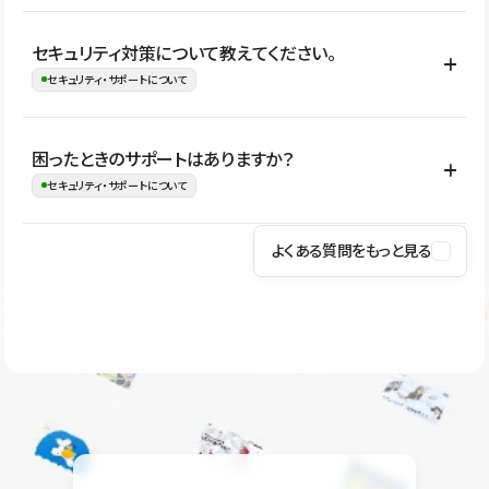
はい。CMSやコンポーネントを活用して更新範囲を設計しておく
セキュリティ対策について教えてください。
ことで、デザインを崩しにくい状態で運用できます。 さらにコン
セキュリティ・サポートについて
テンツ編集モードを使うと、編集できる範囲をテキスト・画像・ア
イコンなどに絞れるため、担当者ごとの見た目のばらつきを抑え
Studioでは、公開サイトやサービスを安全に利用できるよう、通信
困ったときのサポートはありますか？
ながらレイアウトに影響を与えずに更新作業を進めやすくなりま
の暗号化、データ保護、アクセス管理、脆弱性対策など、複数の観
セキュリティ・サポートについて
す。
点からセキュリティ対策を行っています。Studioで公開したサイト
はSSL/TLSによる通信暗号化に対応しており、悪質なスクリプトの
よくある質問をもっと見る
操作方法や機能については、ヘルプセンターでご確認いただけま
実行制限や、不正アクセス・攻撃への対策も実施しています。
す。編集、公開、CMS、フォーム、ドメイン設定など、目的に合
Studioのセキュリティ対策について
わせて記事を検索できます。有人サポート（チャット）は Mini プ
ラン以上のご契約プロジェクトでご利用いただけます。そのほか、
ユーザー同士で質問・相談できるコミュニティもご利用ください。
ヘルプセンターはこちら