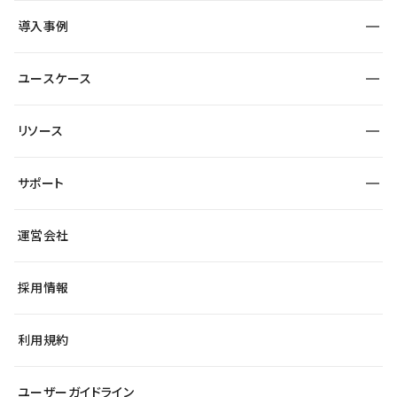
SEO
採用サイト
導入事例
運用
サービスサイト
サイト運用
事例インタビュー
業種から探す
ユースケース
セキュリティ
導入企業
宿泊・レジャー
大企業・エンタープライズ
ワークスペース
サイト制作事例
エンタメ
リソース
より自在に
制作会社
自治体
テンプレートを探す
Figma to Studio
広告代理店・コンサル
サポート
課題から探す
制作会社を探す
Lottie for Studio
スタートアップ
マーケターでのLP運用
総合窓口
サイト制作事例
アクセシビリティ
運営会社
飲食店
よくある質問
WordPressからの移行
ブログ
ヘルプセンター
小売・EC
サイト導線の変更
最新情報
採用情報
システムステータス
Studio Community
学習コンテンツ
利用規約
公式YouTube
全国ワークショップ
ユーザーガイドライン