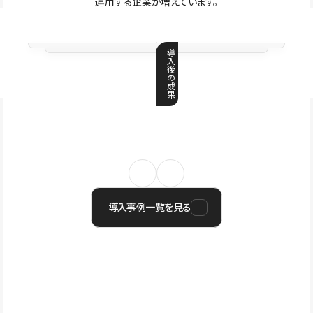
運用する企業が増えています。
導
入
後
の
成
果
導入事例一覧を見る