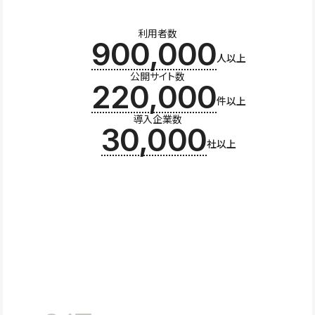
利用者数
900,000
人以上
公開サイト数
220,000
件以上
導入企業数
30,000
社以上