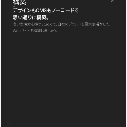
構築
01
デザインもCMSもノーコードで
思い通りに構築。
高い表現力を持つStudioで、自社のブランドを最大限活かした
Webサイトを構築しましょう。