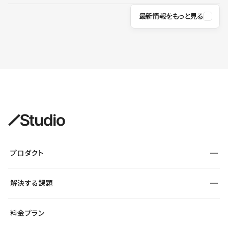
最新情報をもっと見る
プロダクト
構築
解決する課題
デザインエディタ
CMS
サイト種別から探す
料金プラン
コーポレートサイト
フォーム