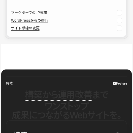
マーケターでのLP運用
WordPressからの移行
サイト導線の変更
特徴
Feature
構築から運用改善
まで
ワンストップ
成果につながるWebサイトを。