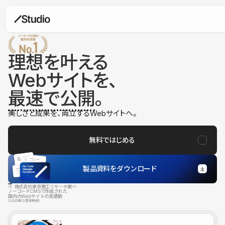
理想を叶える
Webサイトを、
最速で公開
。
美しさと成果を、両立するWebサイトへ。
無料ではじめる
製品資料をダウンロード
※ 株式会社東京商工リサーチ調べ
ノーコードCMSで作成された
国内のWebサイトの実績数
（2025年12月末時点）