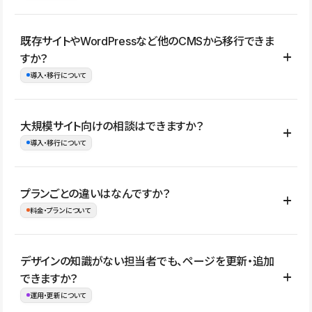
コーポレートサイト、サービスサイト、LP、採用サイト、ブロ
既存サイトやWordPressなど他のCMSから移行できま
グ・メディア、イベントサイト、店舗・商品紹介サイト、ポートフ
すか？
ォリオなど幅広く制作できます。
導入・移行について
制作事例はこちら
はい。既存サイトの構成やコンテンツ、URLを整理したうえで、
大規模サイト向けの相談はできますか？
Studio上に再構築する形で移行できます。 WordPressの場合は、
導入・移行について
XMLファイルを使って投稿記事や固定ページ、カテゴリー、タグな
どの一部データをStudio CMSへインポートできます。ただし、サ
はい。アクセス規模が大きいサイトや、複数部門での運用、権限管
プランごとの違いはなんですか？
イト全体のデザインや設定がそのまま移行されるわけではないた
理、セキュリティ確認、既存システムとの連携など、個別の要件が
料金・プランについて
め、移行後にページ構成やデザイン、CMS設計、URL・リダイレク
ある場合はご相談いただけます。サイトの規模や運用体制に応じ
ト設定などの確認が必要です。
て、適したプランや進め方をご案内します。要件が固まりきってい
公開ページ数、バージョン履歴の期間、CMS利用数の上限、権限
デザインの知識がない担当者でも、ページを更新・追加
ない段階でも、お問い合わせください。
管理の有無などがプランごとに異なります。詳しくは料金プランペ
できますか？
お問合せはこちら
ージをご覧ください。
運用・更新について
料金プランはこちら