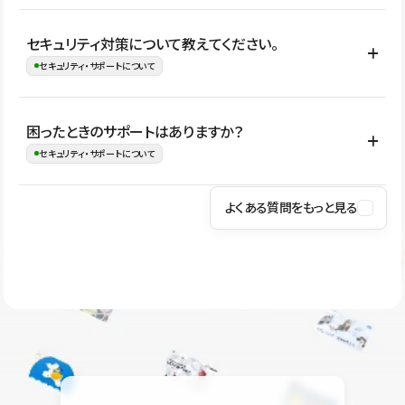
はい。CMSやコンポーネントを活用して更新範囲を設計しておく
セキュリティ対策について教えてください。
ことで、デザインを崩しにくい状態で運用できます。 さらにコン
セキュリティ・サポートについて
テンツ編集モードを使うと、編集できる範囲をテキスト・画像・ア
イコンなどに絞れるため、担当者ごとの見た目のばらつきを抑え
Studioでは、公開サイトやサービスを安全に利用できるよう、通信
困ったときのサポートはありますか？
ながらレイアウトに影響を与えずに更新作業を進めやすくなりま
の暗号化、データ保護、アクセス管理、脆弱性対策など、複数の観
セキュリティ・サポートについて
す。
点からセキュリティ対策を行っています。Studioで公開したサイト
はSSL/TLSによる通信暗号化に対応しており、悪質なスクリプトの
よくある質問をもっと見る
操作方法や機能については、ヘルプセンターでご確認いただけま
実行制限や、不正アクセス・攻撃への対策も実施しています。
す。編集、公開、CMS、フォーム、ドメイン設定など、目的に合
Studioのセキュリティ対策について
わせて記事を検索できます。有人サポート（チャット）は Mini プ
ラン以上のご契約プロジェクトでご利用いただけます。そのほか、
ユーザー同士で質問・相談できるコミュニティもご利用ください。
ヘルプセンターはこちら