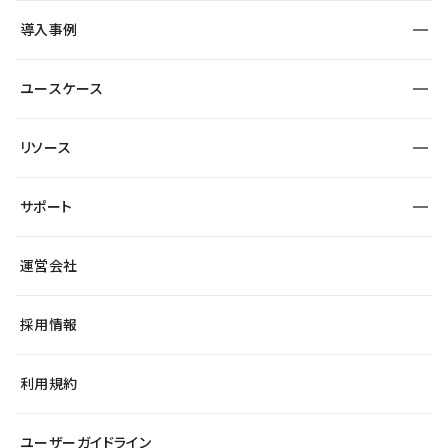
SEO
採用サイト
導入事例
運用
サービスサイト
サイト運用
事例インタビュー
業種から探す
ユースケース
セキュリティ
導入企業
宿泊・レジャー
大企業・エンタープライズ
ワークスペース
サイト制作事例
エンタメ
リソース
より自在に
制作会社
自治体
テンプレートを探す
Figma to Studio
広告代理店・コンサル
サポート
課題から探す
制作会社を探す
Lottie for Studio
スタートアップ
マーケターでのLP運用
総合窓口
サイト制作事例
アクセシビリティ
運営会社
飲食店
よくある質問
WordPressからの移行
ブログ
ヘルプセンター
小売・EC
サイト導線の変更
最新情報
採用情報
システムステータス
Studio Community
学習コンテンツ
利用規約
公式YouTube
全国ワークショップ
ユーザーガイドライン