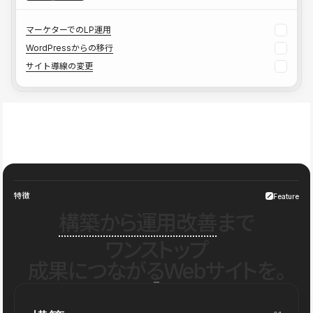
マーケターでのLP運用
WordPressからの移行
サイト導線の変更
特徴
Feature
構築から運用改善
まで
ワンストップ
成果につながるWebサイトを。