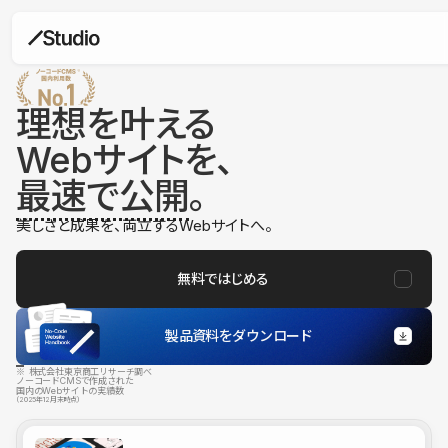
理想を叶える
Webサイトを、
最速で公開
。
美しさと成果を、両立するWebサイトへ。
無料ではじめる
製品資料をダウンロード
※ 株式会社東京商工リサーチ調べ
ノーコードCMSで作成された
国内のWebサイトの実績数
（2025年12月末時点）