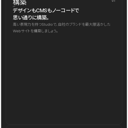
構築
01
デザインもCMSもノーコードで
思い通りに構築。
高い表現力を持つStudioで、自社のブランドを最大限活かした
Webサイトを構築しましょう。