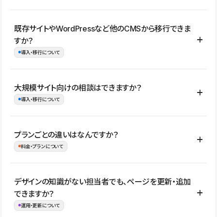
コーポレートサイト、サービスサイト、LP、採用サイト、ブロ
既存サイトやWordPressなど他のCMSから移行できま
グ・メディア、イベントサイト、店舗・商品紹介サイト、ポートフ
すか？
ォリオなど幅広く制作できます。
導入・移行について
制作事例はこちら
はい。既存サイトの構成やコンテンツ、URLを整理したうえで、
大規模サイト向けの相談はできますか？
Studio上に再構築する形で移行できます。 WordPressの場合は、
導入・移行について
XMLファイルを使って投稿記事や固定ページ、カテゴリー、タグな
どの一部データをStudio CMSへインポートできます。ただし、サ
はい。アクセス規模が大きいサイトや、複数部門での運用、権限管
プランごとの違いはなんですか？
イト全体のデザインや設定がそのまま移行されるわけではないた
理、セキュリティ確認、既存システムとの連携など、個別の要件が
料金・プランについて
め、移行後にページ構成やデザイン、CMS設計、URL・リダイレク
ある場合はご相談いただけます。サイトの規模や運用体制に応じ
ト設定などの確認が必要です。
て、適したプランや進め方をご案内します。要件が固まりきってい
公開ページ数、バージョン履歴の期間、CMS利用数の上限、権限
デザインの知識がない担当者でも、ページを更新・追加
ない段階でも、お問い合わせください。
管理の有無などがプランごとに異なります。詳しくは料金プランペ
できますか？
お問合せはこちら
ージをご覧ください。
運用・更新について
料金プランはこちら