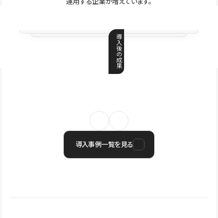
運用する企業が増えています。
導
入
後
の
成
果
導入事例一覧を見る