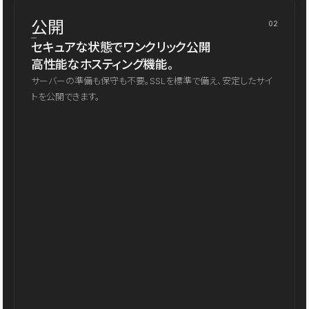
公開
02
セキュアな状態でワンクリック公開
高性能なホスティング機能。
サーバーの準備も保守も不要。SSLを標準で備え、安定したサイ
トを公開できます。