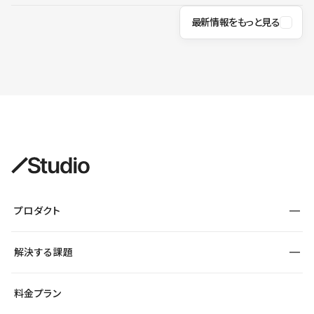
最新情報をもっと見る
プロダクト
構築
解決する課題
デザインエディタ
CMS
サイト種別から探す
料金プラン
コーポレートサイト
フォーム