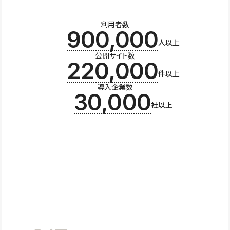
利用者数
900,000
人以上
公開サイト数
220,000
件以上
導入企業数
30,000
社以上