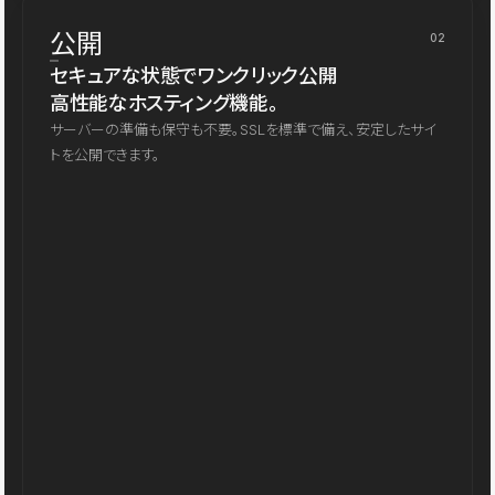
公開
02
セキュアな状態でワンクリック公開
高性能なホスティング機能。
サーバーの準備も保守も不要。SSLを標準で備え、安定したサイ
トを公開できます。