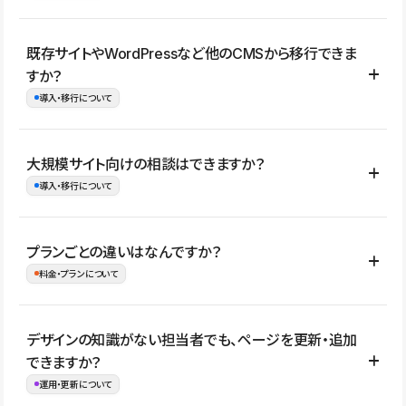
コーポレートサイト、サービスサイト、LP、採用サイト、ブロ
既存サイトやWordPressなど他のCMSから移行できま
グ・メディア、イベントサイト、店舗・商品紹介サイト、ポートフ
すか？
ォリオなど幅広く制作できます。
導入・移行について
制作事例はこちら
はい。既存サイトの構成やコンテンツ、URLを整理したうえで、
大規模サイト向けの相談はできますか？
Studio上に再構築する形で移行できます。 WordPressの場合は、
導入・移行について
XMLファイルを使って投稿記事や固定ページ、カテゴリー、タグな
どの一部データをStudio CMSへインポートできます。ただし、サ
はい。アクセス規模が大きいサイトや、複数部門での運用、権限管
プランごとの違いはなんですか？
イト全体のデザインや設定がそのまま移行されるわけではないた
理、セキュリティ確認、既存システムとの連携など、個別の要件が
料金・プランについて
め、移行後にページ構成やデザイン、CMS設計、URL・リダイレク
ある場合はご相談いただけます。サイトの規模や運用体制に応じ
ト設定などの確認が必要です。
て、適したプランや進め方をご案内します。要件が固まりきってい
公開ページ数、バージョン履歴の期間、CMS利用数の上限、権限
デザインの知識がない担当者でも、ページを更新・追加
ない段階でも、お問い合わせください。
管理の有無などがプランごとに異なります。詳しくは料金プランペ
できますか？
お問合せはこちら
ージをご覧ください。
運用・更新について
料金プランはこちら