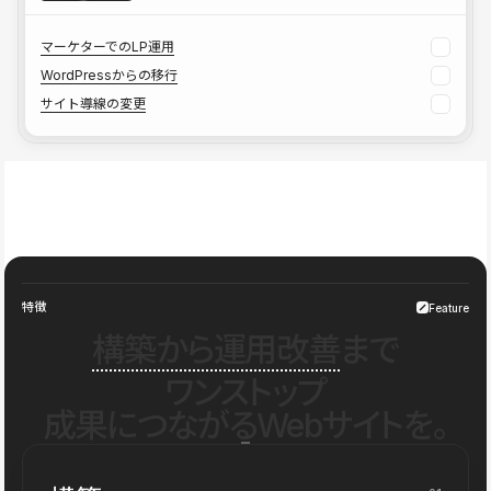
マーケターでのLP運用
WordPressからの移行
サイト導線の変更
特徴
Feature
構築から運用改善
まで
ワンストップ
成果につながるWebサイトを。