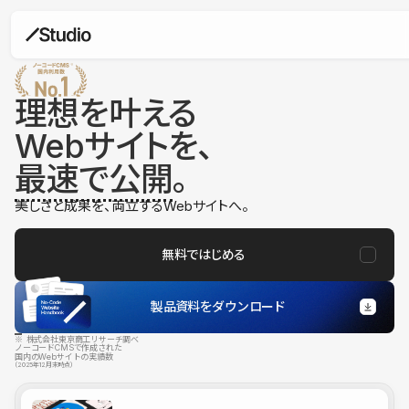
理想を叶える
Webサイトを、
最速で公開
。
美しさと成果を、両立するWebサイトへ。
無料ではじめる
製品資料をダウンロード
※ 株式会社東京商工リサーチ調べ
ノーコードCMSで作成された
国内のWebサイトの実績数
（2025年12月末時点）