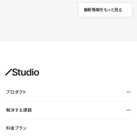
最新情報をもっと見る
プロダクト
構築
解決する課題
デザインエディタ
CMS
サイト種別から探す
料金プラン
コーポレートサイト
フォーム