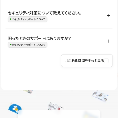
はい。CMSやコンポーネントを活用して更新範囲を設計しておく
セキュリティ対策について教えてください。
ことで、デザインを崩しにくい状態で運用できます。 さらにコン
セキュリティ・サポートについて
テンツ編集モードを使うと、編集できる範囲をテキスト・画像・ア
イコンなどに絞れるため、担当者ごとの見た目のばらつきを抑え
Studioでは、公開サイトやサービスを安全に利用できるよう、通信
困ったときのサポートはありますか？
ながらレイアウトに影響を与えずに更新作業を進めやすくなりま
の暗号化、データ保護、アクセス管理、脆弱性対策など、複数の観
セキュリティ・サポートについて
す。
点からセキュリティ対策を行っています。Studioで公開したサイト
はSSL/TLSによる通信暗号化に対応しており、悪質なスクリプトの
よくある質問をもっと見る
操作方法や機能については、ヘルプセンターでご確認いただけま
実行制限や、不正アクセス・攻撃への対策も実施しています。
す。編集、公開、CMS、フォーム、ドメイン設定など、目的に合
Studioのセキュリティ対策について
わせて記事を検索できます。有人サポート（チャット）は Mini プ
ラン以上のご契約プロジェクトでご利用いただけます。そのほか、
ユーザー同士で質問・相談できるコミュニティもご利用ください。
ヘルプセンターはこちら