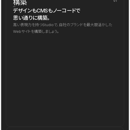
構築
01
デザインもCMSもノーコードで
思い通りに構築。
高い表現力を持つStudioで、自社のブランドを最大限活かした
Webサイトを構築しましょう。