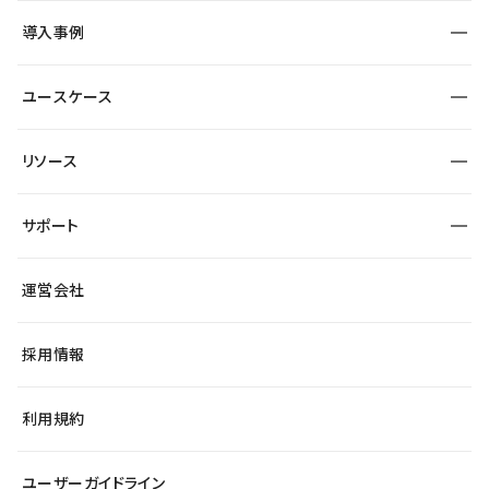
SEO
採用サイト
導入事例
運用
サービスサイト
サイト運用
事例インタビュー
業種から探す
ユースケース
セキュリティ
導入企業
宿泊・レジャー
大企業・エンタープライズ
ワークスペース
サイト制作事例
エンタメ
リソース
より自在に
制作会社
自治体
テンプレートを探す
Figma to Studio
広告代理店・コンサル
サポート
課題から探す
制作会社を探す
Lottie for Studio
スタートアップ
マーケターでのLP運用
総合窓口
サイト制作事例
アクセシビリティ
運営会社
飲食店
よくある質問
WordPressからの移行
ブログ
ヘルプセンター
小売・EC
サイト導線の変更
最新情報
採用情報
システムステータス
Studio Community
学習コンテンツ
利用規約
公式YouTube
全国ワークショップ
ユーザーガイドライン