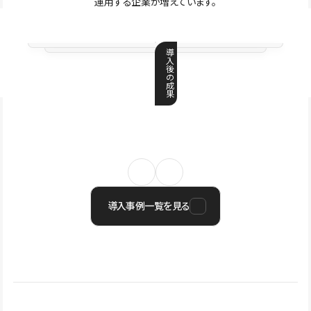
運用する企業が増えています。
導
入
後
の
成
果
導入事例一覧を見る