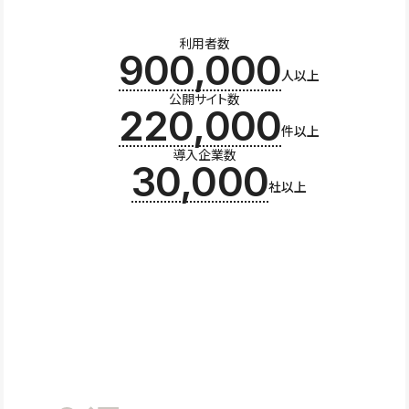
利用者数
900,000
人以上
公開サイト数
220,000
件以上
導入企業数
30,000
社以上