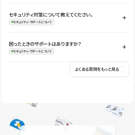
はい。CMSやコンポーネントを活用して更新範囲を設計しておく
セキュリティ対策について教えてください。
ことで、デザインを崩しにくい状態で運用できます。 さらにコン
セキュリティ・サポートについて
テンツ編集モードを使うと、編集できる範囲をテキスト・画像・ア
イコンなどに絞れるため、担当者ごとの見た目のばらつきを抑え
Studioでは、公開サイトやサービスを安全に利用できるよう、通信
困ったときのサポートはありますか？
ながらレイアウトに影響を与えずに更新作業を進めやすくなりま
の暗号化、データ保護、アクセス管理、脆弱性対策など、複数の観
セキュリティ・サポートについて
す。
点からセキュリティ対策を行っています。Studioで公開したサイト
はSSL/TLSによる通信暗号化に対応しており、悪質なスクリプトの
よくある質問をもっと見る
操作方法や機能については、ヘルプセンターでご確認いただけま
実行制限や、不正アクセス・攻撃への対策も実施しています。
す。編集、公開、CMS、フォーム、ドメイン設定など、目的に合
Studioのセキュリティ対策について
わせて記事を検索できます。有人サポート（チャット）は Mini プ
ラン以上のご契約プロジェクトでご利用いただけます。そのほか、
ユーザー同士で質問・相談できるコミュニティもご利用ください。
ヘルプセンターはこちら