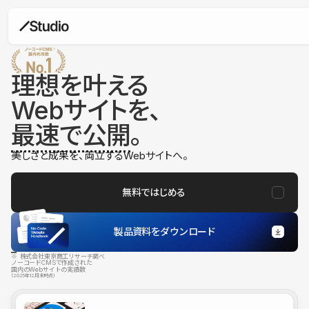
理想を叶える
Webサイトを、
最速で公開
。
美しさと成果を、両立するWebサイトへ。
無料ではじめる
製品資料をダウンロード
※ 株式会社東京商工リサーチ調べ
ノーコードCMSで作成された
国内のWebサイトの実績数
（2025年12月末時点）