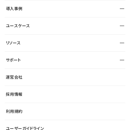
SEO
採用サイト
導入事例
運用
サービスサイト
サイト運用
事例インタビュー
業種から探す
ユースケース
セキュリティ
導入企業
宿泊・レジャー
大企業・エンタープライズ
ワークスペース
サイト制作事例
エンタメ
リソース
より自在に
制作会社
自治体
テンプレートを探す
Figma to Studio
広告代理店・コンサル
サポート
課題から探す
制作会社を探す
Lottie for Studio
スタートアップ
マーケターでのLP運用
総合窓口
サイト制作事例
アクセシビリティ
運営会社
飲食店
よくある質問
WordPressからの移行
ブログ
ヘルプセンター
小売・EC
サイト導線の変更
最新情報
採用情報
システムステータス
Studio Community
学習コンテンツ
利用規約
公式YouTube
全国ワークショップ
ユーザーガイドライン