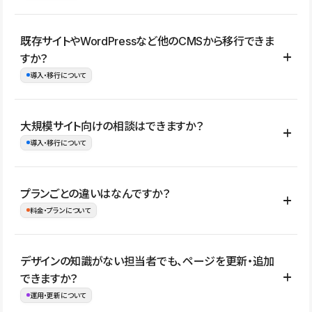
コーポレートサイト、サービスサイト、LP、採用サイト、ブロ
既存サイトやWordPressなど他のCMSから移行できま
グ・メディア、イベントサイト、店舗・商品紹介サイト、ポートフ
すか？
ォリオなど幅広く制作できます。
導入・移行について
制作事例はこちら
はい。既存サイトの構成やコンテンツ、URLを整理したうえで、
大規模サイト向けの相談はできますか？
Studio上に再構築する形で移行できます。 WordPressの場合は、
導入・移行について
XMLファイルを使って投稿記事や固定ページ、カテゴリー、タグな
どの一部データをStudio CMSへインポートできます。ただし、サ
はい。アクセス規模が大きいサイトや、複数部門での運用、権限管
プランごとの違いはなんですか？
イト全体のデザインや設定がそのまま移行されるわけではないた
理、セキュリティ確認、既存システムとの連携など、個別の要件が
料金・プランについて
め、移行後にページ構成やデザイン、CMS設計、URL・リダイレク
ある場合はご相談いただけます。サイトの規模や運用体制に応じ
ト設定などの確認が必要です。
て、適したプランや進め方をご案内します。要件が固まりきってい
公開ページ数、バージョン履歴の期間、CMS利用数の上限、権限
デザインの知識がない担当者でも、ページを更新・追加
ない段階でも、お問い合わせください。
管理の有無などがプランごとに異なります。詳しくは料金プランペ
できますか？
お問合せはこちら
ージをご覧ください。
運用・更新について
料金プランはこちら