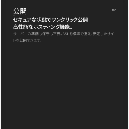
公開
02
セキュアな状態でワンクリック公開
高性能なホスティング機能。
サーバーの準備も保守も不要。SSLを標準で備え、安定したサイ
トを公開できます。