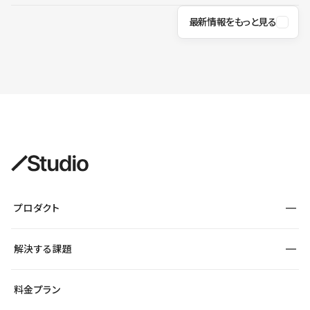
最新情報をもっと見る
プロダクト
構築
解決する課題
デザインエディタ
CMS
サイト種別から探す
料金プラン
コーポレートサイト
フォーム