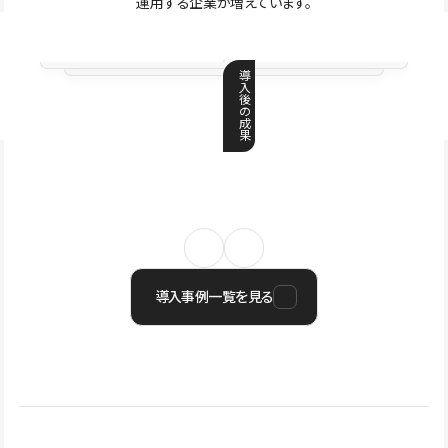
運用する企業が増えています。
導
入
後
の
成
果
導入事例一覧を見る