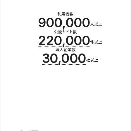
利用者数
900,000
人以上
公開サイト数
220,000
件以上
導入企業数
30,000
社以上