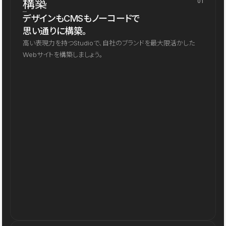
構築
01
デザインもCMSもノーコードで
思い通りに構築。
高い表現力を持つStudioで、自社のブランドを最大限活かした
Webサイトを構築しましょう。