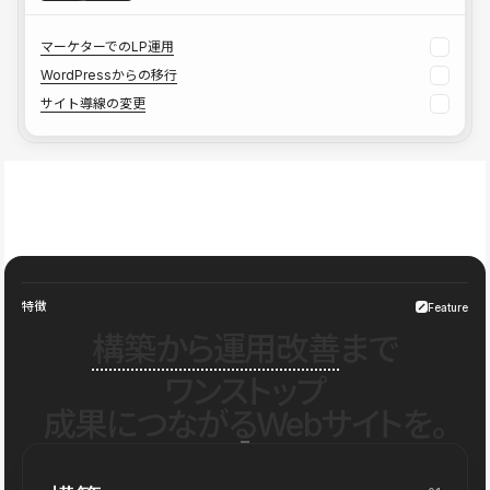
マーケターでのLP運用
WordPressからの移行
サイト導線の変更
特徴
Feature
構築から運用改善
まで
ワンストップ
成果につながるWebサイトを。