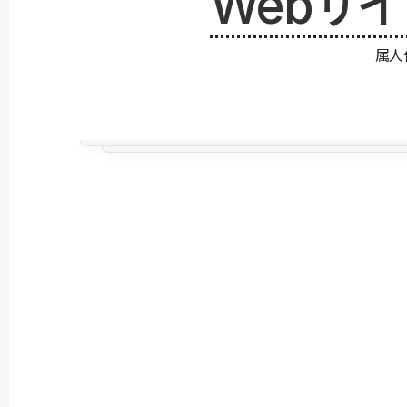
Webサ
属人