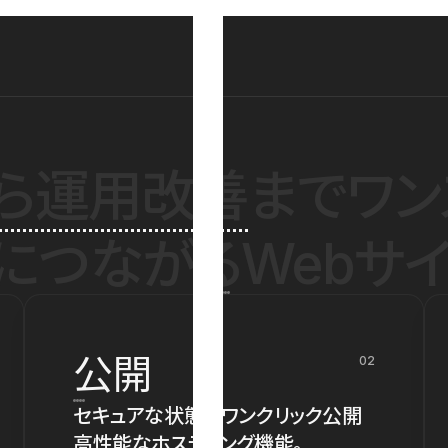
ら運用改善
までワン
につながるWebサイ
公開
02
セキュアな状態でワンクリック公開
高性能なホスティング機能。