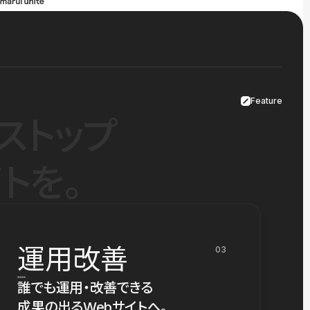
Feature
ストップ
トを。
運用改善
03
誰でも運用・改善できる
成果の出るWebサイトへ。