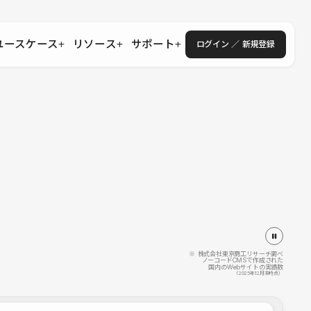
ユースケース
リソース
サポート
ログイン ／ 新規登録
・エンタープライズ
ス
相談窓口
学習コンテンツ
目的に沿ったサポートコンテンツを探す
 Store
Studio Academy
社
よくある質問
ートから始める
公式YouTubeの動画で学ぶ
採用
導入にあたってよくある質問を探す
理店・コンサル
o Showcase
全国ワークショップ
ヘルプセンター
を見る
基本操作を学ぶイベントを探す
トアップ
操作や機能に関するマニュアルを探す
 Community
セミナー
システムステータス
同士で繋がり知見を深める
技術向上に役立つイベントを探す
不具合・障害情報を確認する
 Experts
C
作会社を探す
※ 株式会社東京商工リサーチ調べ
ノーコードCMSで作成された
国内のWebサイトの実績数
 Blog
（2025年12月末時点）
見る
s New