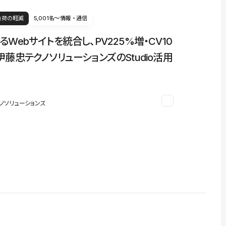
負荷の軽減
5,001名〜
情報・通信
るWebサイトを統合し、PV225%増・CV10
伊藤忠テクノソリューションズのStudio活用
ノソリューションズ