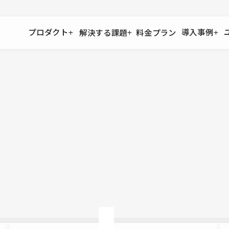
プロダクト
導入事例
解決する課題
料金プラン
運用
より自在に
事例インタビュー
大企業
リソー
お客様からの声をご紹介
サイト運用
Figma to Studio
Studio
制作会
導入企業
安心のバックアップや権限管理
デザインを一瞬でWebサイトに
テンプレ
様々な規模・業種の企業が
広告代
セキュリティ
Lottie for Studio
Studi
Studio Showcase
サイトの安全を守る仕組み
より豊かなアニメーション表現
制作事例
スター
Studioサイトギャラリー
ワークスペース
アクセシビリティ
Studio
複数プロジェクトを一括管理
Webサイトをすべての人に
飲食店
ユーザー
Studio
小売・E
Web制
Studio
ブログを
What'