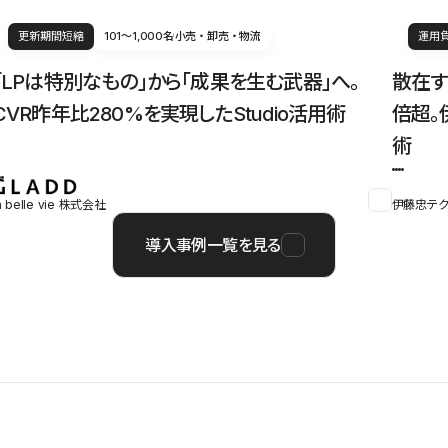
更新期間短縮
101〜1,000名
小売・卸売・物流
運用
「LPは特別なもの」から「成果を生む武器」へ。
散在す
CVR昨年比280%を実現したStudio活用術
倍超。
術
a belle vie 株式会社
伊藤忠テク
導入事例一覧を見る