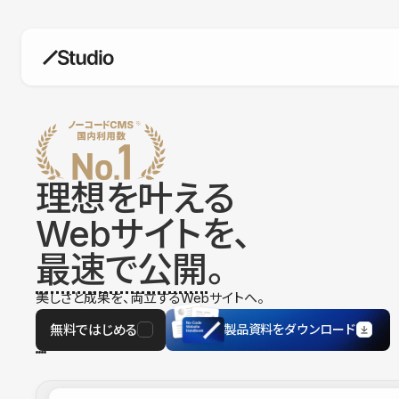
構築
デザインエディタ
コードを書かずにデザイン自体を自
在に
理想を叶える
CMS
Webサイトを、
柔軟なコンテンツ管理システム
最速で公開
。
フォーム
フォーム設置もノーコードで完結
美しさと成果を、両立するWebサイトへ。
SEO
検索エンジン向けの設定項目も充実
無料ではじめる
製品資料をダウンロード