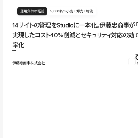
運用負荷の軽減
5,001名〜
小売・卸売・物流
14サイトの管理をStudioに一本化。伊藤忠商事が
実現したコスト40%削減とセキュリティ対応の効
率化
伊藤忠商事株式会社
l