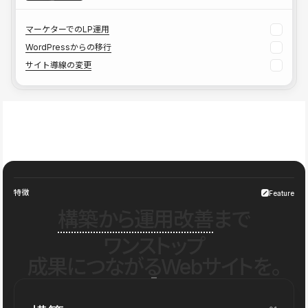
マーケターでのLP運用
WordPressからの移行
サイト導線の変更
特徴
Feature
構築から運用改善
まで
ワンストップ
成果につながるWebサイトを。