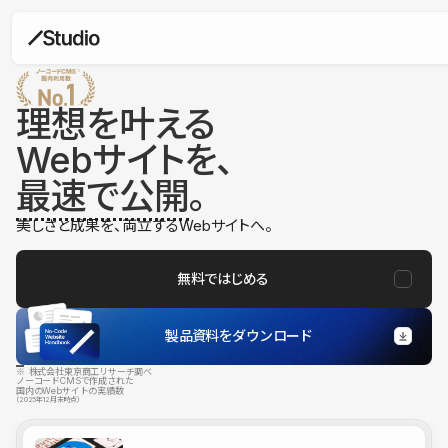
理想を叶える
Webサイトを、
最速で公開
。
美しさと成果を、両立するWebサイトへ。
無料ではじめる
製品資料をダウンロード
※ 株式会社東京商工リサーチ調べ
ノーコードCMSで作成された
国内のWebサイトの実績数
（2025年12月末時点）