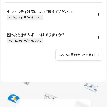
はい。CMSやコンポーネントを活用して更新範囲を設計しておく
セキュリティ対策について教えてください。
ことで、デザインを崩しにくい状態で運用できます。 さらにコン
セキュリティ・サポートについて
テンツ編集モードを使うと、編集できる範囲をテキスト・画像・ア
イコンなどに絞れるため、担当者ごとの見た目のばらつきを抑え
Studioでは、公開サイトやサービスを安全に利用できるよう、通信
困ったときのサポートはありますか？
ながらレイアウトに影響を与えずに更新作業を進めやすくなりま
の暗号化、データ保護、アクセス管理、脆弱性対策など、複数の観
セキュリティ・サポートについて
す。
点からセキュリティ対策を行っています。Studioで公開したサイト
はSSL/TLSによる通信暗号化に対応しており、悪質なスクリプトの
よくある質問をもっと見る
操作方法や機能については、ヘルプセンターでご確認いただけま
実行制限や、不正アクセス・攻撃への対策も実施しています。
す。編集、公開、CMS、フォーム、ドメイン設定など、目的に合
Studioのセキュリティ対策について
わせて記事を検索できます。有人サポート（チャット）は Mini プ
ラン以上のご契約プロジェクトでご利用いただけます。そのほか、
ユーザー同士で質問・相談できるコミュニティもご利用ください。
ヘルプセンターはこちら