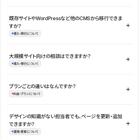
コーポレートサイト、サービスサイト、LP、採用サイト、ブロ
既存サイトやWordPressなど他のCMSから移行できま
グ・メディア、イベントサイト、店舗・商品紹介サイト、ポートフ
すか？
ォリオなど幅広く制作できます。
導入・移行について
制作事例はこちら
はい。既存サイトの構成やコンテンツ、URLを整理したうえで、
大規模サイト向けの相談はできますか？
Studio上に再構築する形で移行できます。 WordPressの場合は、
導入・移行について
XMLファイルを使って投稿記事や固定ページ、カテゴリー、タグな
どの一部データをStudio CMSへインポートできます。ただし、サ
はい。アクセス規模が大きいサイトや、複数部門での運用、権限管
プランごとの違いはなんですか？
イト全体のデザインや設定がそのまま移行されるわけではないた
理、セキュリティ確認、既存システムとの連携など、個別の要件が
料金・プランについて
め、移行後にページ構成やデザイン、CMS設計、URL・リダイレク
ある場合はご相談いただけます。サイトの規模や運用体制に応じ
ト設定などの確認が必要です。
て、適したプランや進め方をご案内します。要件が固まりきってい
公開ページ数、バージョン履歴の期間、CMS利用数の上限、権限
デザインの知識がない担当者でも、ページを更新・追加
ない段階でも、お問い合わせください。
管理の有無などがプランごとに異なります。詳しくは料金プランペ
できますか？
お問合せはこちら
ージをご覧ください。
運用・更新について
料金プランはこちら