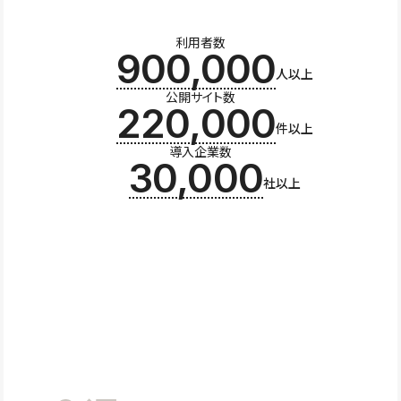
利用者数
900,000
人以上
公開サイト数
220,000
件以上
導入企業数
30,000
社以上