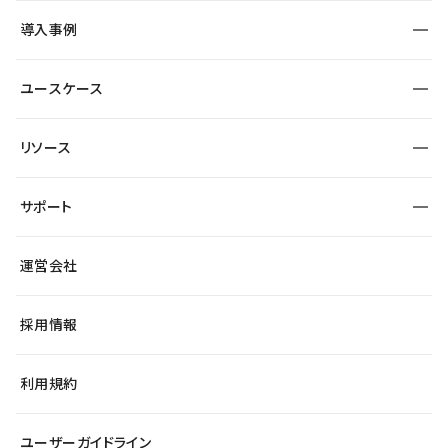
SEO
採用サイト
導入事例
運用
サービスサイト
サイト運用
事例インタビュー
業種から探す
ユースケース
セキュリティ
導入企業
宿泊・レジャー
大企業・エンタープライズ
ワークスペース
サイト制作事例
エンタメ
リソース
より自在に
制作会社
自治体
テンプレートを探す
Figma to Studio
広告代理店・コンサル
サポート
課題から探す
制作会社を探す
Lottie for Studio
スタートアップ
マーケターでのLP運用
総合窓口
サイト制作事例
アクセシビリティ
運営会社
飲食店
よくある質問
WordPressからの移行
ブログ
ヘルプセンター
小売・EC
サイト導線の変更
最新情報
採用情報
システムステータス
Studio Community
学習コンテンツ
利用規約
公式YouTube
全国ワークショップ
ユーザーガイドライン