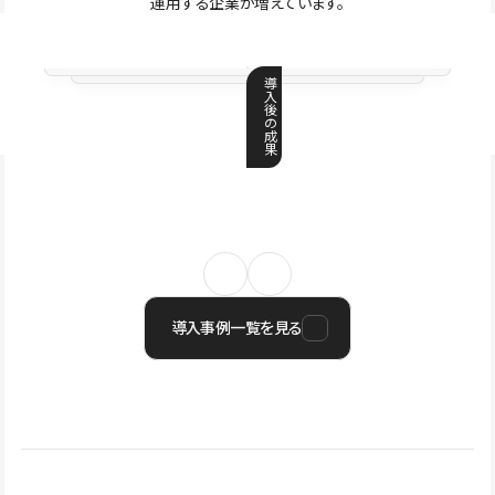
運用する企業が増えています。
導
入
後
の
成
果
導入事例一覧を見る