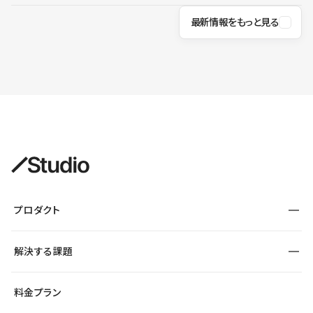
最新情報をもっと見る
プロダクト
構築
解決する課題
デザインエディタ
CMS
サイト種別から探す
料金プラン
コーポレートサイト
フォーム