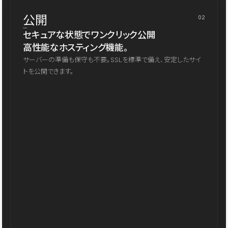
公開
02
セキュアな状態でワンクリック公開
高性能なホスティング機能。
サーバーの準備も保守も不要。SSLを標準で備え、安定したサイ
トを公開できます。