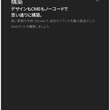
構築
01
デザインもCMSもノーコードで
思い通りに構築。
高い表現力を持つStudioで、自社のブランドを最大限活かした
Webサイトを構築しましょう。