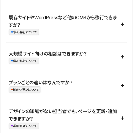
コーポレートサイト、サービスサイト、LP、採用サイト、ブロ
既存サイトやWordPressなど他のCMSから移行できま
グ・メディア、イベントサイト、店舗・商品紹介サイト、ポートフ
すか？
ォリオなど幅広く制作できます。
導入・移行について
制作事例はこちら
はい。既存サイトの構成やコンテンツ、URLを整理したうえで、
大規模サイト向けの相談はできますか？
Studio上に再構築する形で移行できます。 WordPressの場合は、
導入・移行について
XMLファイルを使って投稿記事や固定ページ、カテゴリー、タグな
どの一部データをStudio CMSへインポートできます。ただし、サ
はい。アクセス規模が大きいサイトや、複数部門での運用、権限管
プランごとの違いはなんですか？
イト全体のデザインや設定がそのまま移行されるわけではないた
理、セキュリティ確認、既存システムとの連携など、個別の要件が
料金・プランについて
め、移行後にページ構成やデザイン、CMS設計、URL・リダイレク
ある場合はご相談いただけます。サイトの規模や運用体制に応じ
ト設定などの確認が必要です。
て、適したプランや進め方をご案内します。要件が固まりきってい
公開ページ数、バージョン履歴の期間、CMS利用数の上限、権限
デザインの知識がない担当者でも、ページを更新・追加
ない段階でも、お問い合わせください。
管理の有無などがプランごとに異なります。詳しくは料金プランペ
できますか？
お問合せはこちら
ージをご覧ください。
運用・更新について
料金プランはこちら