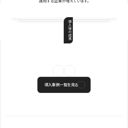
運用する企業が増えています。
導
入
後
の
成
果
導入事例一覧を見る