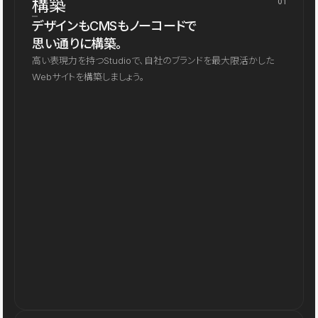
構築
01
デザインもCMSもノーコードで
思い通りに構築。
高い表現力を持つStudioで、自社のブランドを最大限活かした
Webサイトを構築しましょう。