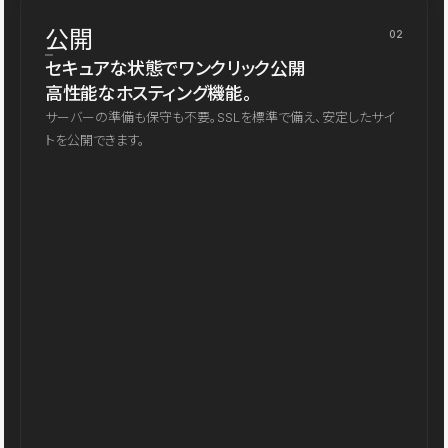
公開
02
セキュアな状態でワンクリック公開
高性能なホスティング機能。
サーバーの準備も保守も不要。SSLを標準で備え、安定したサイ
トを公開できます。