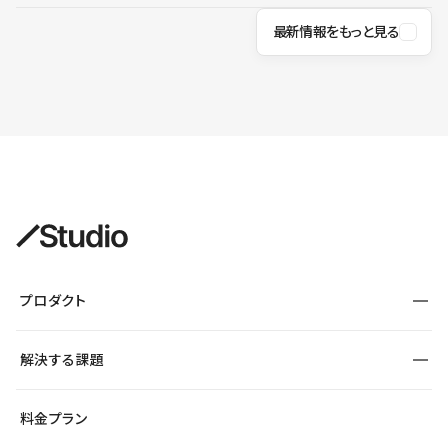
最新情報をもっと見る
プロダクト
構築
解決する課題
デザインエディタ
CMS
サイト種別から探す
料金プラン
コーポレートサイト
フォーム