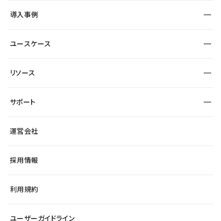
SEO
採用サイト
導入事例
運用
サービスサイト
サイト運用
事例インタビュー
業種から探す
ユースケース
セキュリティ
導入企業
宿泊・レジャー
大企業・エンタープライズ
ワークスペース
サイト制作事例
エンタメ
リソース
より自在に
制作会社
自治体
テンプレートを探す
Figma to Studio
広告代理店・コンサル
サポート
課題から探す
制作会社を探す
Lottie for Studio
スタートアップ
マーケターでのLP運用
総合窓口
サイト制作事例
アクセシビリティ
運営会社
飲食店
よくある質問
WordPressからの移行
ブログ
ヘルプセンター
小売・EC
サイト導線の変更
最新情報
採用情報
システムステータス
Studio Community
学習コンテンツ
利用規約
公式YouTube
全国ワークショップ
ユーザーガイドライン