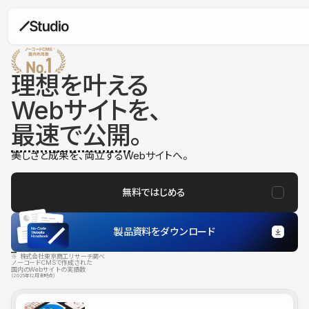
理想を叶える
Webサイトを、
最速で公開
。
美しさと成果を、両立するWebサイトへ。
無料ではじめる
製品資料をダウンロード
※ 株式会社東京商工リサーチ調べ
ノーコードCMSで作成された
国内のWebサイトの実績数
（2025年12月末時点）