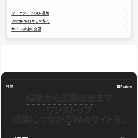
マーケターでのLP運用
WordPressからの移行
サイト導線の変更
特徴
Feature
構築から運用改善
まで
ワンストップ
成果につながるWebサイトを。