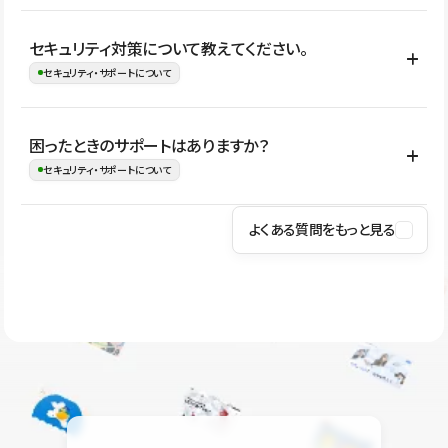
はい。CMSやコンポーネントを活用して更新範囲を設計しておく
セキュリティ対策について教えてください。
ことで、デザインを崩しにくい状態で運用できます。 さらにコン
セキュリティ・サポートについて
テンツ編集モードを使うと、編集できる範囲をテキスト・画像・ア
イコンなどに絞れるため、担当者ごとの見た目のばらつきを抑え
Studioでは、公開サイトやサービスを安全に利用できるよう、通信
困ったときのサポートはありますか？
ながらレイアウトに影響を与えずに更新作業を進めやすくなりま
の暗号化、データ保護、アクセス管理、脆弱性対策など、複数の観
セキュリティ・サポートについて
す。
点からセキュリティ対策を行っています。Studioで公開したサイト
はSSL/TLSによる通信暗号化に対応しており、悪質なスクリプトの
よくある質問をもっと見る
操作方法や機能については、ヘルプセンターでご確認いただけま
実行制限や、不正アクセス・攻撃への対策も実施しています。
す。編集、公開、CMS、フォーム、ドメイン設定など、目的に合
Studioのセキュリティ対策について
わせて記事を検索できます。有人サポート（チャット）は Mini プ
ラン以上のご契約プロジェクトでご利用いただけます。そのほか、
ユーザー同士で質問・相談できるコミュニティもご利用ください。
ヘルプセンターはこちら