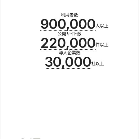
利用者数
900,000
人以上
公開サイト数
220,000
件以上
導入企業数
30,000
社以上