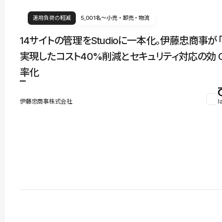
運用負荷の軽減
5,001名〜
小売・卸売・物流
14サイトの管理をStudioに一本化。伊藤忠商事が
実現したコスト40%削減とセキュリティ対応の効
率化
伊藤忠商事株式会社
l