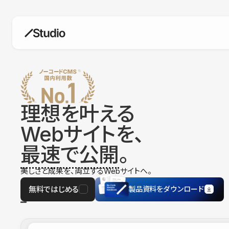
構築
デザインエディタ
コードを書かずにデザイン自体を自
在に
理想を叶える
CMS
Webサイトを、
柔軟なコンテンツ管理システム
最速で公開
。
フォーム
フォーム設置もノーコードで完結
美しさと成果を、両立するWebサイトへ。
SEO
検索エンジン向けの設定項目も充実
無料ではじめる
製品資料をダウンロード