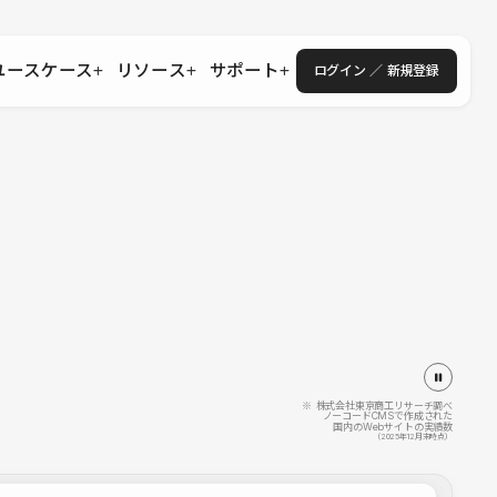
ユースケース
リソース
サポート
ログイン ／ 新規登録
・エンタープライズ
ス
相談窓口
学習コンテンツ
目的に沿ったサポートコンテンツを探す
 Store
Studio Academy
社
よくある質問
ートから始める
公式YouTubeの動画で学ぶ
採用
導入にあたってよくある質問を探す
理店・コンサル
o Showcase
全国ワークショップ
ヘルプセンター
を見る
基本操作を学ぶイベントを探す
トアップ
操作や機能に関するマニュアルを探す
 Community
セミナー
システムステータス
同士で繋がり知見を深める
技術向上に役立つイベントを探す
不具合・障害情報を確認する
 Experts
C
作会社を探す
※ 株式会社東京商工リサーチ調べ
ノーコードCMSで作成された
国内のWebサイトの実績数
 Blog
（2025年12月末時点）
見る
s New