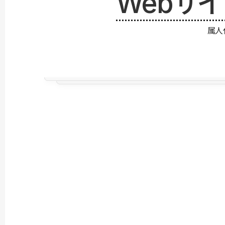
Webサ
属人