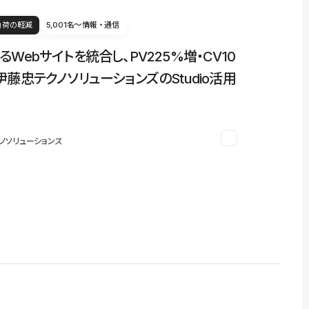
負荷の軽減
5,001名〜
情報・通信
るWebサイトを統合し、PV225%増・CV10
伊藤忠テクノソリューションズのStudio活用
ノソリューションズ