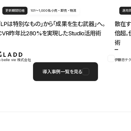
更新期間短縮
101〜1,000名
小売・卸売・物流
運用
「LPは特別なもの」から「成果を生む武器」へ。
散在す
CVR昨年比280%を実現したStudio活用術
倍超。
術
a belle vie 株式会社
伊藤忠テク
導入事例一覧を見る