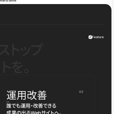
Feature
ストップ
トを。
運用改善
03
誰でも運用・改善できる
成果の出るWebサイトへ。