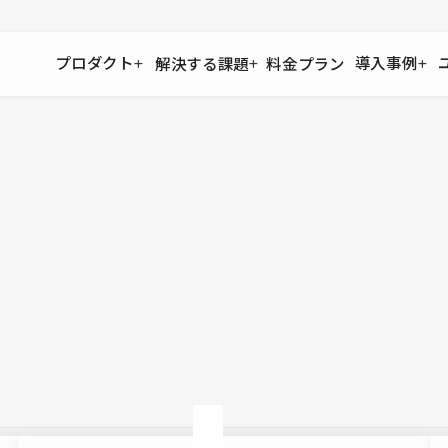
プロダクト
導入事例
解決する課題
料金プラン
運用
より自在に
事例インタビュー
大企業
リソー
お客様からの声をご紹介
サイト運用
Figma to Studio
Studio
制作会
導入企業
安心のバックアップや権限管理
デザインを一瞬でWebサイトに
テンプレ
様々な規模・業種の企業が
広告代
セキュリティ
Lottie for Studio
Studi
Studio Showcase
サイトの安全を守る仕組み
より豊かなアニメーション表現
制作事例
スター
Studioサイトギャラリー
ワークスペース
アクセシビリティ
Studio
複数プロジェクトを一括管理
Webサイトをすべての人に
飲食店
ユーザー
Studio
小売・E
Web制
Studio
ブログを
What'