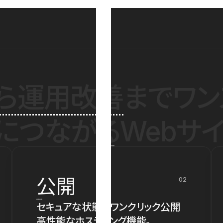
ら運用改善
までワン
につながるWebサイ
公開
02
セキュアな状態でワンクリック公開
高性能なホスティング機能。