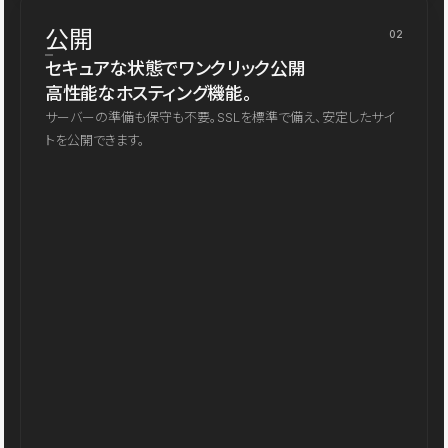
公開
02
セキュアな状態でワンクリック公開
高性能なホスティング機能。
サーバーの準備も保守も不要。SSLを標準で備え、安定したサイ
トを公開できます。