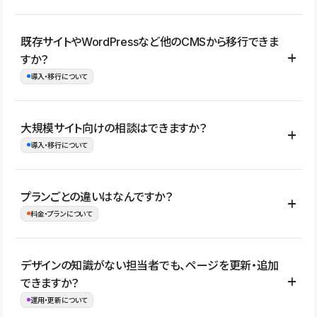
コーポレートサイト、サービスサイト、LP、採用サイト、ブロ
既存サイトやWordPressなど他のCMSから移行できま
グ・メディア、イベントサイト、店舗・商品紹介サイト、ポートフ
すか？
ォリオなど幅広く制作できます。
導入・移行について
制作事例はこちら
はい。既存サイトの構成やコンテンツ、URLを整理したうえで、
大規模サイト向けの相談はできますか？
Studio上に再構築する形で移行できます。 WordPressの場合は、
導入・移行について
XMLファイルを使って投稿記事や固定ページ、カテゴリー、タグな
どの一部データをStudio CMSへインポートできます。ただし、サ
はい。アクセス規模が大きいサイトや、複数部門での運用、権限管
プランごとの違いはなんですか？
イト全体のデザインや設定がそのまま移行されるわけではないた
理、セキュリティ確認、既存システムとの連携など、個別の要件が
料金・プランについて
め、移行後にページ構成やデザイン、CMS設計、URL・リダイレク
ある場合はご相談いただけます。サイトの規模や運用体制に応じ
ト設定などの確認が必要です。
て、適したプランや進め方をご案内します。要件が固まりきってい
公開ページ数、バージョン履歴の期間、CMS利用数の上限、権限
デザインの知識がない担当者でも、ページを更新・追加
ない段階でも、お問い合わせください。
管理の有無などがプランごとに異なります。詳しくは料金プランペ
できますか？
お問合せはこちら
ージをご覧ください。
運用・更新について
料金プランはこちら