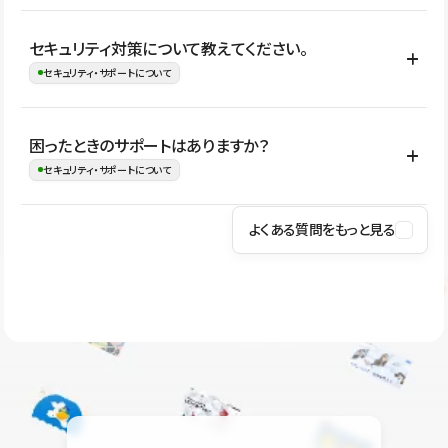
はい。CMSやコンポーネントを活用して更新範囲を設計しておく
セキュリティ対策について教えてください。
ことで、デザインを崩しにくい状態で運用できます。 さらにコン
セキュリティ・サポートについて
テンツ編集モードを使うと、編集できる範囲をテキスト・画像・ア
イコンなどに絞れるため、担当者ごとの見た目のばらつきを抑え
Studioでは、公開サイトやサービスを安全に利用できるよう、通信
困ったときのサポートはありますか？
ながらレイアウトに影響を与えずに更新作業を進めやすくなりま
の暗号化、データ保護、アクセス管理、脆弱性対策など、複数の観
セキュリティ・サポートについて
す。
点からセキュリティ対策を行っています。Studioで公開したサイト
はSSL/TLSによる通信暗号化に対応しており、悪質なスクリプトの
よくある質問をもっと見る
操作方法や機能については、ヘルプセンターでご確認いただけま
実行制限や、不正アクセス・攻撃への対策も実施しています。
す。編集、公開、CMS、フォーム、ドメイン設定など、目的に合
Studioのセキュリティ対策について
わせて記事を検索できます。有人サポート（チャット）は Mini プ
ラン以上のご契約プロジェクトでご利用いただけます。そのほか、
ユーザー同士で質問・相談できるコミュニティもご利用ください。
ヘルプセンターはこちら