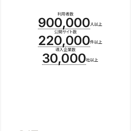
利用者数
900,000
人以上
公開サイト数
220,000
件以上
導入企業数
30,000
社以上