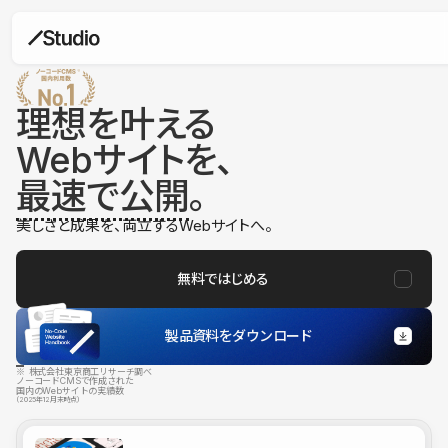
理想を叶える
Webサイトを、
最速で公開
。
美しさと成果を、両立するWebサイトへ。
無料ではじめる
製品資料をダウンロード
※ 株式会社東京商工リサーチ調べ
ノーコードCMSで作成された
国内のWebサイトの実績数
（2025年12月末時点）