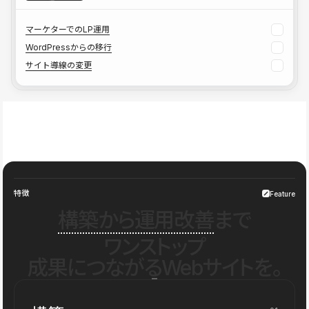
マーケターでのLP運用
WordPressからの移行
サイト導線の変更
特徴
Feature
構築から運用改善
まで
ワンストップ
成果につながるWebサイトを。