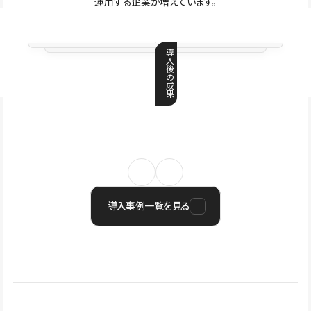
運用する企業が増えています。
導
入
後
の
成
果
導入事例一覧を見る