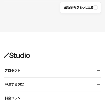
最新情報をもっと見る
プロダクト
構築
解決する課題
デザインエディタ
CMS
サイト種別から探す
料金プラン
コーポレートサイト
フォーム