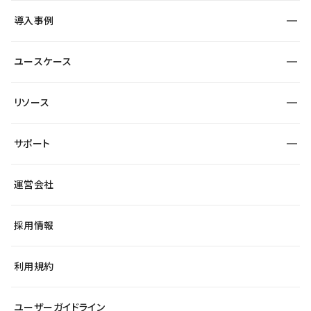
SEO
採用サイト
導入事例
運用
サービスサイト
サイト運用
事例インタビュー
業種から探す
ユースケース
セキュリティ
導入企業
宿泊・レジャー
大企業・エンタープライズ
ワークスペース
サイト制作事例
エンタメ
リソース
より自在に
制作会社
自治体
テンプレートを探す
Figma to Studio
広告代理店・コンサル
サポート
課題から探す
制作会社を探す
Lottie for Studio
スタートアップ
マーケターでのLP運用
総合窓口
サイト制作事例
アクセシビリティ
運営会社
飲食店
よくある質問
WordPressからの移行
ブログ
ヘルプセンター
小売・EC
サイト導線の変更
最新情報
採用情報
システムステータス
Studio Community
学習コンテンツ
利用規約
公式YouTube
全国ワークショップ
ユーザーガイドライン