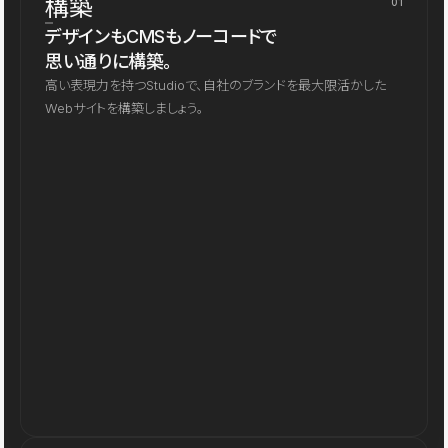
構築
01
デザインもCMSもノーコードで
思い通りに構築。
高い表現力を持つStudioで、自社のブランドを最大限活かした
Webサイトを構築しましょう。